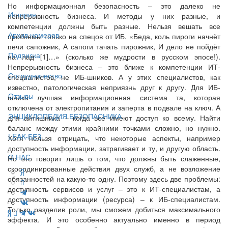
Но информационная безопасность – это далеко не
История
непрерывность бизнеса. И методы у них разные, и
компетенции должны быть разные. Нельзя вешать все
Архив номеров
проблемы только на спецов от ИБ. «Беда, коль пироги начнёт
печи сапожник, А сапоги тачать пирожник, И дело не пойдёт
Подписка
на лад [1]…» (сколько же мудрости в русском эпосе!).
Непрерывность бизнеса – это ближе к компетенции ИТ-
Сотрудничество
специалистов, не ИБ-шников. А у этих специалистов, как
известно, патологическая неприязнь друг к другу. Для ИБ-
Отзывы
шника лучшая информационная система та, которая
отключена от электропитания и заперта в подвале на ключ. А
ЭНЦИКЛОПЕДИЯ БЕЗОПАСНИКА
для айтишника – когда все имеют доступ ко всему. Найти
баланс между этими крайними точками сложно, но нужно.
LEAK-БЕЗ
Хотя нельзя отрицать, что некоторые аспекты, например
доступность информации, затрагивает и ту, и другую область.
О НАС
Но это говорит лишь о том, что должны быть слаженные,
скоординированные действия двух служб, а не возложение
обязанностей на какую-то одну. Поэтому здесь две проблемы:
доступность сервисов и услуг – это к ИТ-специалистам, а
доступность информации (ресурса) – к ИБ-специалистам.
Только разделив роли, мы сможем добиться максимального
эффекта. И это особенно актуально именно в период