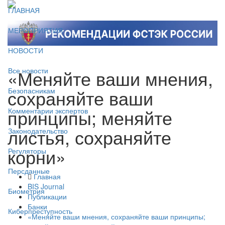
ГЛАВНАЯ
МЕРОПРИЯТИЯ
НОВОСТИ
«Меняйте ваши мнения,
Все новости
сохраняйте ваши
Безопасникам
принципы; меняйте
Комментарии экспертов
листья, сохраняйте
Законодательство
корни»
Регуляторы
Персданные
Главная
BIS Journal
Биометрия
Публикации
Банки
Киберпреступность
«Меняйте ваши мнения, сохраняйте ваши принципы;