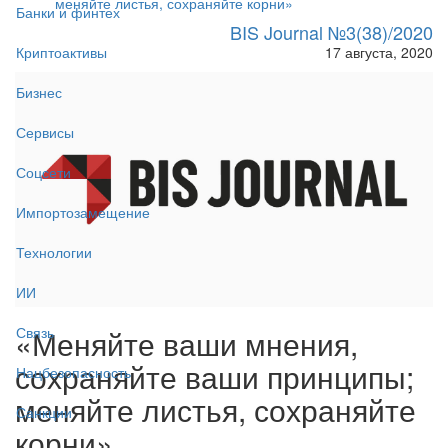
меняйте листья, сохраняйте корни»
Банки и финтех
BIS Journal №3(38)/2020
17 августа, 2020
Криптоактивы
Бизнес
Сервисы
Соцсети
Импортозамещение
Технологии
ИИ
«Меняйте ваши мнения,
Связь
сохраняйте ваши принципы;
Нацбезопасность
меняйте листья, сохраняйте
Санкции
корни»