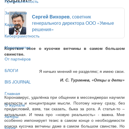
Промышленность
За рубежом
Сергей Вихорев
, советник
генерального директора ООО «Умные
Кадры
решения»
Киберграмотность
Мероприятия
Короткое эссе о кусочке ветчины в самом большом
свинстве.
От партнёров
БЛОГИ
Я ничьих мнений не разделяю; я имею свои.
И. С. Тургенев,
«Отцы и дети»
BIS JOURNAL
Главная
Коронавирус, удалёнка при общении в мессенджерах научили
краткости и концентрации мысли. Поэтому начну сразу, без
О журнале
предисловий, взяв, так сказать, быка за рога. А статья-то –
актуальная. И тема про «новую реальность» - важна. Мне
Авторы
особенно импонирует тезис в самом конце о необходимости
поиска кусочка ветчины даже в самом большом свинстве. Но
Блоги