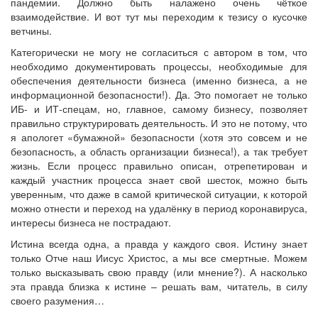
пандемии. Должно быть налажено очень чёткое
взаимодействие. И вот тут мы переходим к тезису о кусочке
ветчины.
Категорически не могу не согласиться с автором в том, что
необходимо документировать процессы, необходимые для
обеспечения деятельности бизнеса (именно бизнеса, а не
информационной безопасности!). Да. Это помогает не только
ИБ- и ИТ-спецам, но, главное, самому бизнесу, позволяет
правильно структурировать деятельность. И это не потому, что
я апологет «бумажной» безопасности (хотя это совсем и не
безопасность, а область организации бизнеса!), а так требует
жизнь. Если процесс правильно описан, отрепетирован и
каждый участник процесса знает свой шесток, можно быть
уверенным, что даже в самой критической ситуации, к которой
можно отнести и переход на удалёнку в период коронавируса,
интересы бизнеса не пострадают.
Истина всегда одна, а правда у каждого своя. Истину знает
только Отче наш Иисус Христос, а мы все смертные. Можем
только высказывать свою правду (или мнение?). А насколько
эта правда близка к истине – решать вам, читатель, в силу
своего разумения…