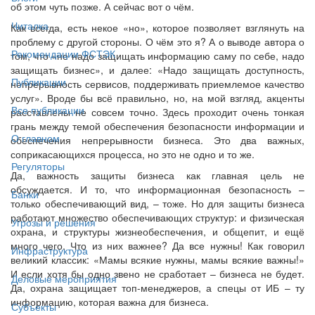
об этом чуть позже. А сейчас вот о чём.
Читалка
Как всегда, есть некое «но», которое позволяет взглянуть на
проблему с другой стороны. О чём это я? А о выводе автора о
Рекомендации ФСТЭК
том, что «не надо защищать информацию саму по себе, надо
защищать бизнес», и далее: «Надо защищать доступность,
Публикации
непрерывность сервисов, поддерживать приемлемое качество
услуг». Вроде бы всё правильно, но, на мой взгляд, акценты
Все публикации
расставлены не совсем точно. Здесь проходит очень тонкая
грань между темой обеспечения безопасности информации и
О главном
обеспечения непрерывности бизнеса. Это два важных,
соприкасающихся процесса, но это не одно и то же.
Регуляторы
Да, важность защиты бизнеса как главная цель не
обсуждается. И то, что информационная безопасность –
Банки
только обеспечивающий вид, – тоже. Но для защиты бизнеса
работают множество обеспечивающих структур: и физическая
Угрозы и решения
охрана, и структуры жизнеобеспечения, и общепит, и ещё
много чего. Что из них важнее? Да все нужны! Как говорил
Инфраструктура
великий классик: «Мамы всякие нужны, мамы всякие важны!»
И если хотя бы одно звено не сработает – бизнеса не будет.
Деловые мероприятия
Да, охрана защищает топ-менеджеров, а спецы от ИБ – ту
информацию, которая важна для бизнеса.
Субъекты