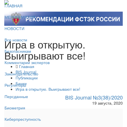
ГЛАВНАЯ
МЕРОПРИЯТИЯ
НОВОСТИ
Игра в открытую.
Все новости
Выигрывают все!
Безопасникам
Комментарии экспертов
Главная
BIS Journal
Законодательство
Публикации
Банки
Регуляторы
Игра в открытую. Выигрывают все!
BIS Journal №3(38)/2020
Персданные
19 августа, 2020
Биометрия
Киберпреступность