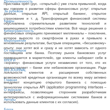
Промышленность
Приставка open (рус. «открытый») уже стала привычной, когда
мы говорим о развитии сферы финансовых услуг: открытые
За рубежом
данные, открытые API, открытый банкинг, открытое
страхование и т. д. Трансформация финансовой системы
Кадры
обусловлена стремительным развитием технологий и
меняющимися потребностями клиентов. Всё чаще решения о
Киберграмотность
финансовых операциях принимают миллениалы – поколение,
которое выросло со смартфоном в руках и привыкло к
Мероприятия
мгновенным результатам, быстрым операциям, «бесшовному»
опыту: они хотят всё и сразу и не хотят зависеть от одного
От партнёров
поставщика или банка. Поэтому рынок банковских услуг
превращается в маркетплейс, где клиенты набирают себе в
БЛОГИ
«корзину» финансовые услуги независимо от того, кто их
предоставляет – банки или небанковские организации. Ради
BIS JOURNAL
лояльности клиентов и расширения собственных
возможностей кредитные организации по всему миру активно
Главная
внедряют концепцию открытого банкинга с помощью
технологии открытых API (application programming interfaces –
О журнале
интерфейсы, позволяющие сторонним разработчикам
интегрироваться с информационными системами банков и
Авторы
использовать данные клиентов с их согласия).
Блоги