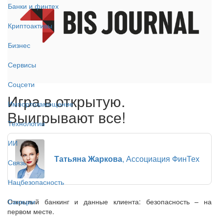
Банки и финтех
Криптоактивы
Бизнес
Сервисы
Соцсети
Игра в открытую.
Импортозамещение
Выигрывают все!
Технологии
ИИ
Татьяна Жаркова
, Ассоциация ФинТех
Связь
Нацбезопасность
Открытый банкинг и данные клиента: безопасность – на
Санкции
первом месте.