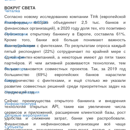
ВОКРУГ СВЕТА
Читалка
Согласно новому исследованию компании Tink (европейской
платформы, которая объединяет 2,5 тыс. банков и
Рекомендации ФСТЭК
финансовых организаций), в 2020 году доля тех, кто позитивно
относится к открытому банкингу в Европе, составила 61%.
Публикации
Кроме того, банки всё больше понимают важность
взаимодействия с финтехами. По результатам опроса каждый
Все публикации
пятый респондент (22%) сотрудничает по крайней мере с
одной финтех-компанией, а некоторые имеют до пяти таких
О главном
партнёров. И чем активней развиваются технологии, тем
больше становится совместных проектов. Так, за 2019 год
Регуляторы
большинство (69%) европейских банков нарастили
сотрудничество с финтехами, и ещё столько же указали
Банки
развитие совместных решений среди приоритетных задач на
следующий год.
Угрозы и решения
Сейчас преимущества открытого банкинга и внедрения
Инфраструктура
технологии открытых API, такие как увеличение числа
сервисов и приложений, расширение клиентской базы, рост
Деловые мероприятия
удобства и снижение затрат, банки уже распробовали.
Финансовые и нефинансовые организации всё чаще
Субъекты
обмениваются технологиями, открывают доступ к своим