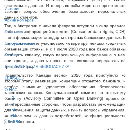
системам и данным. И теперь во всём мире на первое место
История
выходит вопрос обеспечения безопасности персональных
данных клиентов.
Архив номеров
Так, в Австралии с начала февраля вступили в силу правила
работы с информацией клиентов (Consumer data rights, CDR)
Подписка
– они формализуют стандарты открытых банковских данных. В
пилотном проекте участвовало четыре крупнейших кредитных
Сотрудничество
организации страны, и с 1 июля 2020 года все банки обязаны
сообщать клиенту, какую персональную информацию о нём
Отзывы
они хранят, и давать право с его согласия передавать её
третьим лицам.
ЭНЦИКЛОПЕДИЯ БЕЗОПАСНИКА
Правительство Канады весной 2020 года приступило ко
LEAK-БЕЗ
второму этапу реализации концепции открытого банкинга, и
особое внимание уделяется обеспечению безопасности
О НАС
клиентских данных. Консультативный комитет по открытому
банкингу (Advisory Committee on Open Banking) привлечёт
заинтересованные стороны, чтобы разработать рекомендации
для улучшения защиты данных, изучить вопросы управления,
контроля личных данных потребителей, конфиденциальности
и безопасности.
В России открытый банкинг и технология открытых API также