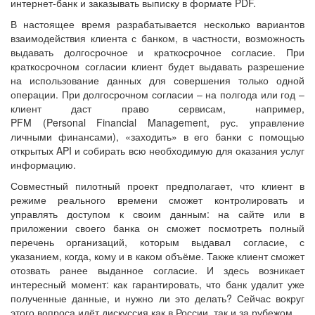
интернет-банк и заказывать выписку в формате PDF.
В настоящее время разрабатывается несколько вариантов
взаимодействия клиента с банком, в частности, возможность
выдавать долгосрочное и краткосрочное согласие. При
краткосрочном согласии клиент будет выдавать разрешение
на использование данных для совершения только одной
операции. При долгосрочном согласии – на полгода или год –
клиент даст право сервисам, например,
PFM (Personal Financial Management, рус. управление
личными финансами), «заходить» в его банки с помощью
открытых API и собирать всю необходимую для оказания услуг
информацию.
Совместный пилотный проект предполагает, что клиент в
режиме реального времени сможет контролировать и
управлять доступом к своим данным: на сайте или в
приложении своего банка он сможет посмотреть полный
перечень организаций, которым выдавал согласие, с
указанием, когда, кому и в каком объёме. Также клиент сможет
отозвать ранее выданное согласие. И здесь возникает
интересный момент: как гарантировать, что банк удалит уже
полученные данные, и нужно ли это делать? Сейчас вокруг
этого вопроса идёт дискуссия как в России, так и за рубежом.