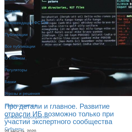
Читалка
Рекомендации ФСТЭК
Публикации
Все публикации
О главном
Регуляторы
Банки
Угрозы и решения
Про детали и главное. Развитие
Инфраструктура
отрасли ИБ возможно только при
Деловые мероприятия
участии экспертного сообщества
Субъекты
20 августа, 2020