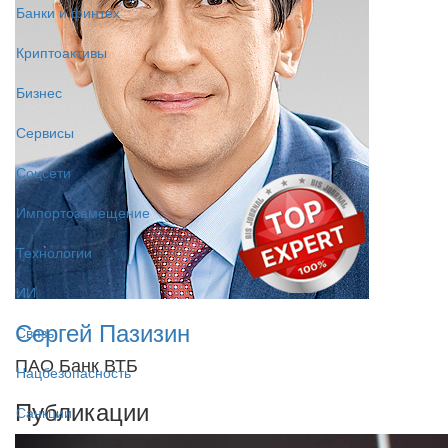
Банки и финтех
Криптоактивы
Бизнес
Сервисы
Соцсети
Импортозамещение
Технологии
ИИ
Сергей Пазизин
Связь
ПАО Банк ВТБ
Нацбезопасность
Публикации
Санкции