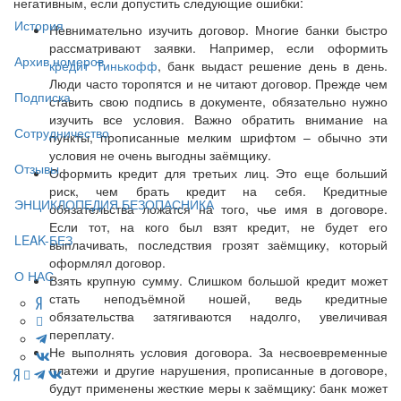
негативным, если допустить следующие ошибки:
История
Невнимательно изучить договор. Многие банки быстро
рассматривают заявки. Например, если оформить
Архив номеров
кредит Тинькофф
, банк выдаст решение день в день.
Люди часто торопятся и не читают договор. Прежде чем
Подписка
ставить свою подпись в документе, обязательно нужно
изучить все условия. Важно обратить внимание на
Сотрудничество
пункты, прописанные мелким шрифтом – обычно эти
условия не очень выгодны заёмщику.
Отзывы
Оформить кредит для третьих лиц. Это еще больший
риск, чем брать кредит на себя. Кредитные
ЭНЦИКЛОПЕДИЯ БЕЗОПАСНИКА
обязательства ложатся на того, чье имя в договоре.
Если тот, на кого был взят кредит, не будет его
LEAK-БЕЗ
выплачивать, последствия грозят заёмщику, который
оформлял договор.
О НАС
Взять крупную сумму. Слишком большой кредит может
стать неподъёмной ношей, ведь кредитные
обязательства затягиваются надолго, увеличивая
переплату.
Не выполнять условия договора. За несвоевременные
платежи и другие нарушения, прописанные в договоре,
будут применены жесткие меры к заёмщику: банк может