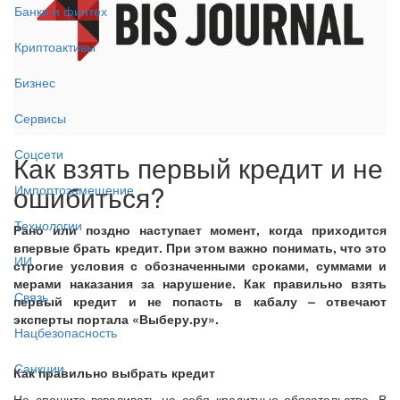
Банки и финтех
Криптоактивы
Бизнес
Сервисы
Соцсети
Как взять первый кредит и не
ошибиться?
Импортозамещение
Технологии
Рано или поздно наступает момент, когда приходится
впервые брать кредит. При этом важно понимать, что это
ИИ
строгие условия с обозначенными сроками, суммами и
мерами наказания за нарушение. Как правильно взять
Связь
первый кредит и не попасть в кабалу – отвечают
эксперты портала «Выберу.ру».
Нацбезопасность
Санкции
Как правильно выбрать кредит
Не спешите взваливать на себя кредитные обязательства. В