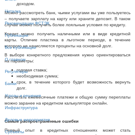
доходом.
Читалка
Можно рассмотреть банк, чьими услугами вы уже пользуетесь
– получаете зарплату на карту или храните депозит. В таком
Рекомендации ФСТЭК
случае можно получить более лояльные условия по кредиту.
Кредит можно получить наличными или в виде кредитной
Публикации
карты. Отличие пластика в льготном периоде, в течение
которого не начисляются проценты на основной долг.
Все публикации
В выборе конкретного предложения нужно ориентироваться
О главном
на параметры:
годовая ставка;
Регуляторы
необходимая сумма;
срок, в течение которого будет возможность вернуть
Банки
долг.
Угрозы и решения
Рассчитать ежемесячные платежи и общую сумму переплаты
можно заранее на кредитном калькуляторе онлайн.
Инфраструктура
Деловые мероприятия
Самые распространенные ошибки
Первый опыт в кредитных отношениях может стать
Субъекты