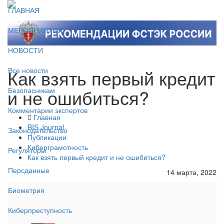
ГЛАВНАЯ
МЕРОПРИЯТИЯ
НОВОСТИ
Как взять первый кредит
Все новости
и не ошибиться?
Безопасникам
Комментарии экспертов
Главная
BIS Journal
Законодательство
Публикации
Киберграмотность
Регуляторы
Как взять первый кредит и не ошибиться?
Персданные
14 марта, 2022
Биометрия
Киберпреступность