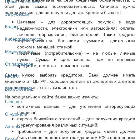
Промышленность
этом деле важна последовательность. Сначала нужно
определиться, для чего нужны деньги. Кредиты бывают:
За рубежом
Целевые – для дорогостоящих покупок в виде
Кадры
недвижимости, электроники или автомобиля; оплаты
лечения, образования, бизнес-целей. Такие кредиты
Киберграмотность
характеризуются большими суммами, длительным
сроком и меньшей ставкой.
Мероприятия
Нецелевые (потребительские) – на любые личные
нужды. Сумма и срок меньше, чем по целевым
От партнёров
кредитам, а ставка – намного выше.
Далее нужно выбрать кредитора. Банк должен иметь
БЛОГИ
лицензию от ЦБ РФ, хороший рейтинг от экспертных агентств
и положительные отзывы клиентов.
BIS JOURNAL
На официальном сайте банка важно изучить:
Главная
контактные данные – для уточнения интересующих
вопросов;
О журнале
адреса ближайших отделений – для получения кредита
и урегулирования различных ситуаций;
Авторы
требования – для получения кредита клиент должен
быть совершеннолетним гражданином РФ с постоянным
Блоги