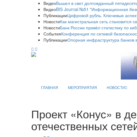
Видео
Вышел в свет долгожданный пятидесяты
Видео
BIS Journal №51 "Информационная без
Публикации
Цифровой рубль. Ключевые аспек
Новости
Как магистральная сеть становится с
Новости
Банк России привёл статистику по ки
События
Конференция по сетевой безопаснос
Публикации
Опорная инфраструктура банков в
ГЛАВНАЯ
МЕРОПРИЯТИЯ
НОВОСТИ
Проект «Конус» в д
отечественных сете