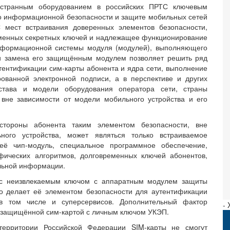
странным оборудованием в российских ПРТС ключевым
о информационной безопасности и защите мобильных сетей
 мест встраивания доверенных элементов безопасности,
еменных секретных ключей и надлежащее функционирование
информационной системы модуля (модулей), выполняющего
 и замена его защищённым модулем позволяет решить ряд
утентификации сим-карты абонента и ядра сети, выполнение
ованной электронной подписи, а в перспективе и других
остава и модели оборудования оператора сети, страны
вне зависимости от модели мобильного устройства и его
стороны абонента таким элементом безопасности, вне
ного устройства, может являться только встраиваемое
её чип-модуль, специальное программное обеспечение,
ических алгоритмов, долговременных ключей абонентов,
льной информации.
а с неизвлекаемым ключом с аппаратным модулем защиты
о делает её элементом безопасности для аутентификации
 в том числе и суперсервисов. Дополнительный фактор
-
 защищённой сим-картой с личным ключом УКЭП.
ерритории Российской Федерации SIM-карты не смогут