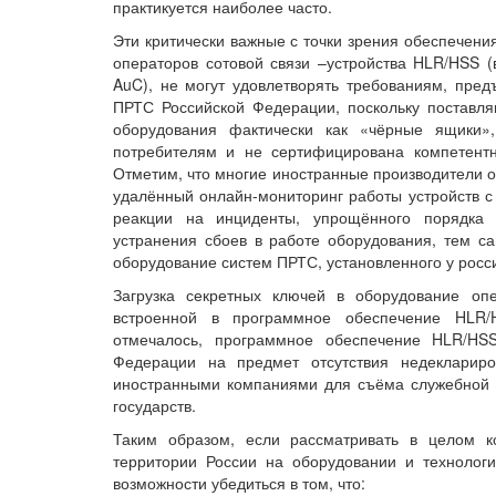
практикуется наиболее часто.
Эти критически важные с точки зрения обеспечен
операторов сотовой связи –устройства HLR/HSS 
AuC), не могут удовлетворять требованиям, пре
ПРТС Российской Федерации, поскольку поставля
оборудования фактически как «чёрные ящики»
потребителям и не сертифицирована компетент
Отметим, что многие иностранные производители 
удалённый онлайн-мониторинг работы устройств с
реакции на инциденты, упрощённого порядка 
устранения сбоев в работе оборудования, тем с
оборудование систем ПРТС, установленного у росс
Загрузка секретных ключей в оборудование оп
встроенной в программное обеспечение HLR/H
отмечалось, программное обеспечение HLR/HS
Федерации на предмет отсутствия недекларир
иностранными компаниями для съёма служебной 
государств.
Таким образом, если рассматривать в целом к
территории России на оборудовании и технолог
возможности убедиться в том, что: