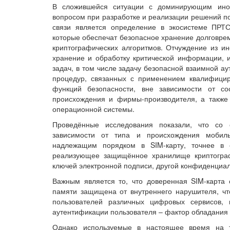
В сложившейся ситуации с доминирующим ино
вопросом при разработке и реализации решений п
связи является определение в экосистеме ПРТС
которые обеспечат безопасное хранение долговр
криптографических алгоритмов. Отчуждение из 
хранение и обработку критической информации,
задач, в том числе задачу безопасной взаимной а
процедур, связанных с применением квалифицир
функций безопасности, вне зависимости от с
происхождения и фирмы-производителя, а также 
операционной системы.
Проведённые исследования показали, что со 
зависимости от типа и происхождения мобиль
надлежащим порядком в SIM-карту, точнее в 
реализующее защищённое хранилище криптограф
ключей электронной подписи, другой конфиденциа
Важным является то, что доверенная SIM-карт
памяти защищена от внутреннего нарушителя, чт
пользователей различных цифровых сервисов,
аутентификации пользователя – фактор обладания
Однако используемые в настоящее время на т