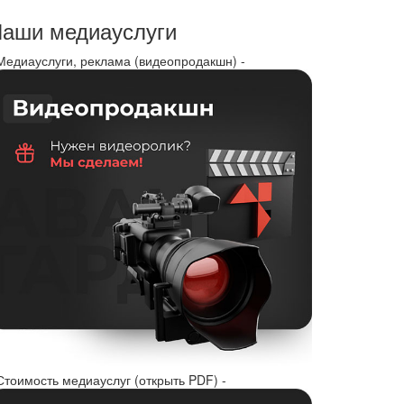
аши медиауслуги
 Медиауслуги, реклама (видеопродакшн) -
Стоимость медиауслуг (открыть PDF) -