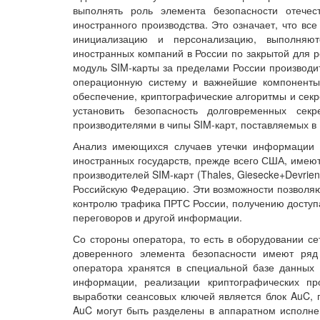
выполнять роль элемента безопасности отечес
иностранного производства. Это означает, что вс
инициализацию и персонализацию, выполняю
иностранных компаний в России по закрытой для р
модуль SIM-карты за пределами России производи
операционную систему и важнейшие компоненты
обеспечение, криптографические алгоритмы и секр
установить безопасность долговременных сек
производителями в чипы SIM-карт, поставляемых в
Анализ имеющихся случаев утечки информации 
иностранных государств, прежде всего США, имею
производителей SIM-карт (Thales, Giesecke+Devrien
Российскую Федерацию. Эти возможности позволя
контролю трафика ПРТС России, получению доступа
переговоров и другой информации.
Со стороны оператора, то есть в оборудовании се
доверенного элемента безопасности имеют ряд
оператора хранятся в специальной базе данных
информации, реализации криптографических пр
выработки сеансовых ключей является блок AuC, 
AuC могут быть разделены в аппаратном исполне