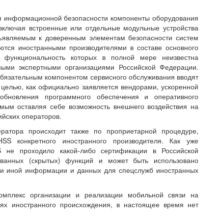
ия информационной безопасности компоненты оборудования
(включая встроенные или отдельные модульные устройства
дъявляемым к доверенным элементам безопасности систем
ются иностранными производителями в составе основного
, функциональность которых в полной мере неизвестна
ными экспертными организациями Российской Федерации.
обязательным компонентом сервисного обслуживания вводят
 целью, как официально заявляется вендорами, ускоренной
обновления программного обеспечения и оперативного
амым оставляя себе возможность внешнего воздействия на
ийских операторов.
ератора происходит также по проприетарной процедуре,
SS конкретного иностранного производителя. Как уже
S не проходило какой-либо сертификации в Российской
ованных (скрытых) функций и может быть использовано
и иной информации и данных для спецслужб иностранных
омплекс организации и реализации мобильной связи на
иях иностранного происхождения, в настоящее время нет