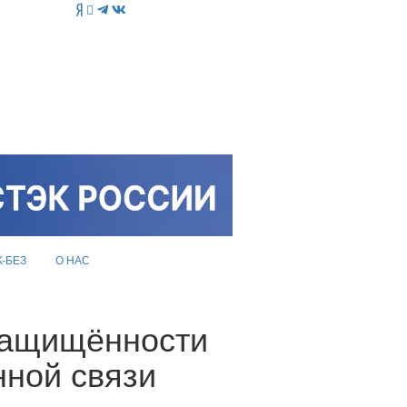
K-БЕЗ
О НАС
 защищённости
нной связи