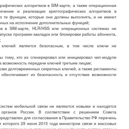
рафических алгоритмов в SIM-карте, а также операционная
печение и реализации криптографических алгоритмов в
о те функции, которые они должны выполнять, и не имеют
нных на исполнение дополнительных функций;
ов в SIM-карте, HLR/HSS или операционных системах не
апуска программ-закладок или блокировки работы абонента,
;
х ключей является безопасным, в том числе ключи не
ы тому, кто их сгенерировал или инициировал чип-модули
на возможность передачи ключей третьим лицам;
рузки долговременных секретных ключей, а также регламенты
обеспечивают их безопасность и отсутствие возможности
истем мобильной связи не являются новыми и находятся
 органов России. В соответствии с решением Совета
 представлен для согласования в Правительство РФ перечень
я которого 29 июня 2015 года министром связи и массовых
направленных на повышение защищённости систем связи и