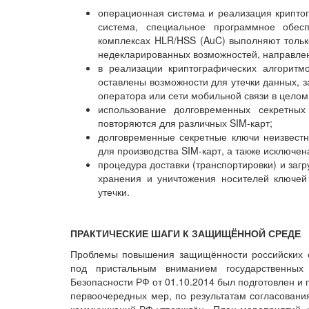
операционная система и реализация криптог
система, специальное программное обес
комплексах HLR/HSS (AuC) выполняют тольк
недекларированных возможностей, направле
в реализации криптографических алгоритм
оставлены возможности для утечки данных, з
оператора или сети мобильной связи в целом
использование долговременных секретны
повторяются для различных SIM-карт;
долговременные секретные ключи неизвестн
для производства SIM-карт, а также исключе
процедура доставки (транспортировки) и заг
хранения и уничтожения носителей ключей 
утечки.
ПРАКТИЧЕСКИЕ ШАГИ К ЗАЩИЩЁННОЙ СРЕДЕ
Проблемы повышения защищённости российских с
под пристальным вниманием государственных
Безопасности РФ от 01.10.2014 был подготовлен и
первоочередных мер, по результатам согласовани
коммуникаций РФ утверждён «План мероприятий, 