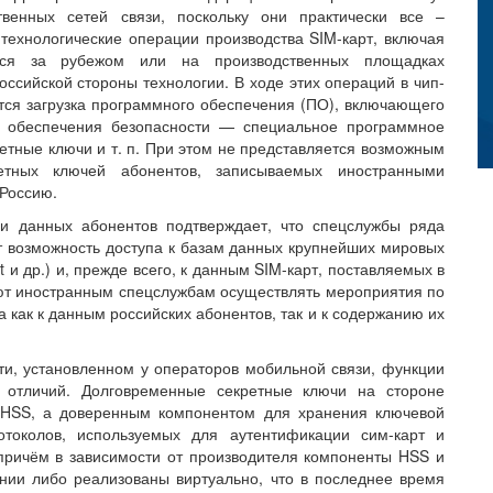
твенных сетей связи, поскольку они практически все –
е технологические операции производства SIM-карт, включая
тся за рубежом или на производственных площадках
оссийской стороны технологии. В ходе этих операций в чип-
тся загрузка программного обеспечения (ПО), включающего
 обеспечения безопасности — специальное программное
етные ключи и т. п. При этом не представляется возможным
ретных ключей абонентов, записываемых иностранными
 Россию.
и данных абонентов подтверждает, что спецслужбы ряда
т возможность доступа к базам данных крупнейших мировых
t и др.) и, прежде всего, к данным SIM-карт, поставляемых в
ют иностранным спецслужбам осуществлять мероприятия по
 как к данным российских абонентов, так и к содержанию их
ти, установленном у операторов мобильной связи, функции
 отличий. Долговременные секретные ключи на стороне
 HSS, а доверенным компонентом для хранения ключевой
отоколов, используемых для аутентификации сим-карт и
причём в зависимости от производителя компоненты HSS и
нии либо реализованы виртуально, что в последнее время