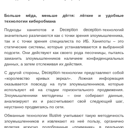
Больше мёда, меньше дёгтя: лёгкие и удобные
технологии киберобмана
Подходы ханипотов и Deception deception-технологий
значительно различаются как с точки зрения злоумышленника,
так и с точки зрения специалиста по ИБ. Ханипоты – это
статические системы, которые устанавливаются в выбранной
подсети. Они действуют как своего рода песочницы, пытаясь
заманить злоумышленников наличием конфиденциальных
данных, а затем отслеживая их действия.
С другой стороны, Deception-технологии представляют собой
«королевство кривых зеркал». Ложная информация
оказывается повсюду на пути злоумышленников, которые
используют её на стадии горизонтального продвижения.
Злоумышленники методичны – они собирают данные,
анализируют их и рассчитывают свой следующий шаг,
неустанно продвигаясь по сети.
Обманные технологии Illusive учитывают такую методичность
злоумышленников и извлекают из неё пользу, органично
вплетая искусно подобранные «приманки» в реальную