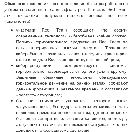
Обманные технологии нового поколения были разработаны с
учётом современного ландшафта угроз. В тестах Red Team
эти технологии получили высокие оценки по всем
показателям:
участники Red Team сообщают, что обойти
современные технологии киберобмана крайне сложно.
Попытки горизонтального продвижения Red Team по
сети генерировали тысячи алертов. Технологии
киберобмана позволили легко отследить траекторию
атаки и не дали Red Team достигнуть конечной цели;
киберпреступники компрометируют системы,
горизонтально перемещаясь от одного узла к другому.
Защитные обманные технологии обнаруживают
горизонтальное движение на ранних этапах, собирают
данные форензики в реальном времени и составляют
«портрет» атакующего;
большое внимание уделяется векторам атаки
злоумышленника, благодаря которым их можно застать
врасплох: приманки появляются там, где они не могли
бы появиться при использовании ханипотов, поэтому у
атакующих практически нет возможности узнать, что они
действуют по фальшивому сценарию.