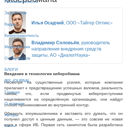
Промышленность
За рубежом
Илья Осадчий
, ООО «Тайгер Оптикс»
Кадры
Киберграмотность
Владимир Соловьёв
, руководитель
Мероприятия
направления внедрения средств
защиты, АО «ДиалогНаука»
От партнёров
БЛОГИ
Введение в технологии киберобмана
BIS JOURNAL
Несмотря на существенные усилия, которые компании
прилагают к предотвращению успешных взломов, реальность
Главная
такова, что, если продвинутые киберпреступники
нацеливаются на определённую организацию, они найдут
О журнале
способ проникновения во внутренний контур.
Обмануть злоумышленника и заставить его думать, что он
Авторы
получил доступ к ценным данным, — это совсем не новая
идея в сфере ИБ. Первая сеть ханипотов была разработана
Блоги