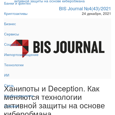
активной защиты на основе киберобмана
Банки и финтех
BIS Journal №4(43)/2021
24 декабря, 2021
Криптоактивы
Бизнес
Сервисы
Соцсети
Импортозамещение
Технологии
ИИ
Ханипоты и Deception. Как
Связь
меняются технологии
Нацбезопасность
активной защиты на основе
Санкции
киберобмана