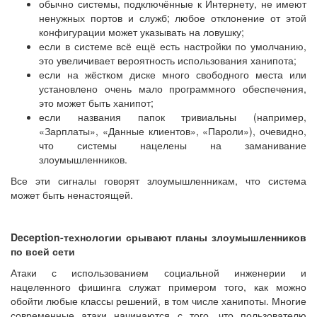
обычно системы, подключённые к Интернету, не имеют
ненужных портов и служб; любое отклонение от этой
конфигурации может указывать на ловушку;
если в системе всё ещё есть настройки по умолчанию,
это увеличивает вероятность использования ханипота;
если на жёстком диске много свободного места или
установлено очень мало программного обеспечения,
это может быть ханипот;
если названия папок тривиальны (например,
«Зарплаты», «Данные клиентов», «Пароли»), очевидно,
что системы нацелены на заманивание
злоумышленников.
Все эти сигналы говорят злоумышленникам, что система
может быть ненастоящей.
Deception-технологии срывают планы злоумышленников
по всей сети
Атаки с использованием социальной инженерии и
нацеленного фишинга служат примером того, как можно
обойти любые классы решений, в том числе ханипоты. Многие
современные атаки начинаются с того, что пользователю