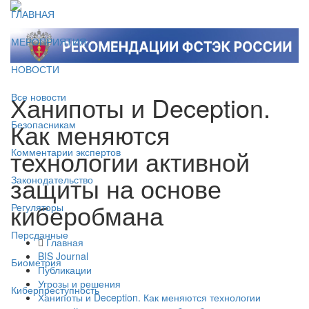
ГЛАВНАЯ
МЕРОПРИЯТИЯ
НОВОСТИ
Ханипоты и Deception.
Все новости
Как меняются
Безопасникам
технологии активной
Комментарии экспертов
защиты на основе
Законодательство
киберобмана
Регуляторы
Персданные
Главная
BIS Journal
Биометрия
Публикации
Угрозы и решения
Киберпреступность
Ханипоты и Deception. Как меняются технологии