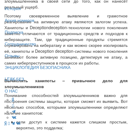
злоумышленника в своей сети до того, как он нанесёт
реальный ущерб.
История
Поэтому своевременное выявление и грамотное
Архив номеров
реагирование на активную атаку являются залогом успеха.
Ханипоты и Deceptiondeception-технологии нового поколения
Подписка
заметно отличаются от традиционных средств и подходов к
киберзащите. Там, где традиционные продукты стремятся
Сотрудничество
отреагировать на кибератаку и как можно скорее изолировать
её, ханипоты и Deception deception-системы нового поколения
Отзывы
занимают более активную позицию, детектируя не атаку, а
самих киберпреступников в процессе их работы.
ЭНЦИКЛОПЕДИЯ БЕЗОПАСНИКА
LEAK-БЕЗ
Вычислять ханипоты – привычное дело для
злоумышленников
О НАС
Понимание способностей злоумышленников важно для
построения системы защиты, которая сможет их выявить. Вот
несколько способов, которыми злоумышленники определяют
наличие ханипотов:
если доступ к системе кажется слишком простым,
вероятно, это подделка;