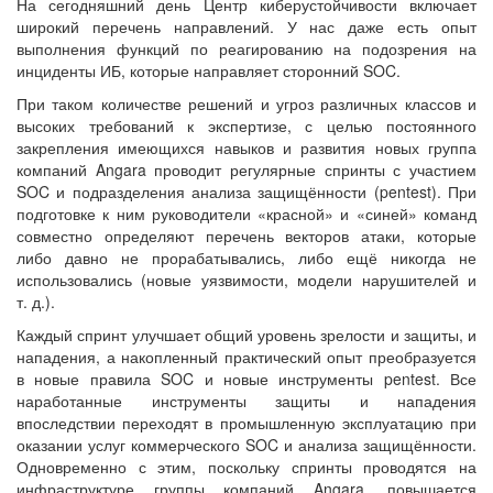
На сегодняшний день Центр киберустойчивости включает
широкий перечень направлений. У нас даже есть опыт
выполнения функций по реагированию на подозрения на
инциденты ИБ, которые направляет сторонний SOC.
При таком количестве решений и угроз различных классов и
высоких требований к экспертизе, с целью постоянного
закрепления имеющихся навыков и развития новых группа
компаний Angara проводит регулярные спринты с участием
SOC и подразделения анализа защищённости (pentest). При
подготовке к ним руководители «красной» и «синей» команд
совместно определяют перечень векторов атаки, которые
либо давно не прорабатывались, либо ещё никогда не
использовались (новые уязвимости, модели нарушителей и
т. д.).
Каждый спринт улучшает общий уровень зрелости и защиты, и
нападения, а накопленный практический опыт преобразуется
в новые правила SOC и новые инструменты pentest. Все
наработанные инструменты защиты и нападения
впоследствии переходят в промышленную эксплуатацию при
оказании услуг коммерческого SOC и анализа защищённости.
Одновременно с этим, поскольку спринты проводятся на
инфраструктуре группы компаний Angara, повышается