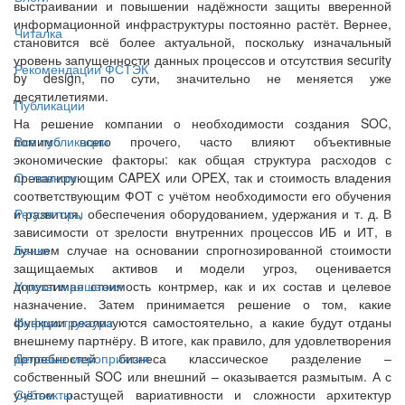
выстраивании и повышении надёжности защиты вверенной
информационной инфраструктуры постоянно растёт. Вернее,
Читалка
становится всё более актуальной, поскольку изначальный
уровень запущенности данных процессов и отсутствия security
Рекомендации ФСТЭК
by design, по сути, значительно не меняется уже
десятилетиями.
Публикации
На решение компании о необходимости создания SOC,
помимо всего прочего, часто влияют объективные
Все публикации
экономические факторы: как общая структура расходов с
превалирующим CAPEX или OPEX, так и стоимость владения
О главном
соответствующим ФОТ с учётом необходимости его обучения
и развития, обеспечения оборудованием, удержания и т. д. В
Регуляторы
зависимости от зрелости внутренних процессов ИБ и ИТ, в
лучшем случае на основании спрогнозированной стоимости
Банки
защищаемых активов и модели угроз, оценивается
допустимая стоимость контрмер, как и их состав и целевое
Угрозы и решения
назначение. Затем принимается решение о том, какие
функции реализуются самостоятельно, а какие будут отданы
Инфраструктура
внешнему партнёру. В итоге, как правило, для удовлетворения
потребностей бизнеса классическое разделение –
Деловые мероприятия
собственный SOC или внешний – оказывается размытым. А с
учётом растущей вариативности и сложности архитектур
Субъекты