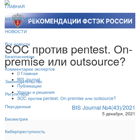
ГЛАВНАЯ
МЕРОПРИЯТИЯ
НОВОСТИ
SOC против pentest. Оn-
Все новости
premise или outsource?
Безопасникам
Комментарии экспертов
Главная
BIS Journal
Законодательство
Публикации
Угрозы и решения
Регуляторы
SOC против pentest. Оn-premise или outsource?
BIS Journal №4(43)/2021
Персданные
5 декабря, 2021
Биометрия
Киберпреступность