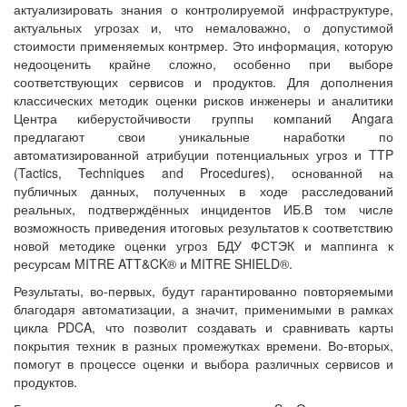
актуализировать знания о контролируемой инфраструктуре,
актуальных угрозах и, что немаловажно, о допустимой
стоимости применяемых контрмер. Это информация, которую
недооценить крайне сложно, особенно при выборе
соответствующих сервисов и продуктов. Для дополнения
классических методик оценки рисков инженеры и аналитики
Центра киберустойчивости группы компаний Angara
предлагают свои уникальные наработки по
автоматизированной атрибуции потенциальных угроз и TTP
(Tactics, Techniques and Procedures), основанной на
публичных данных, полученных в ходе расследований
реальных, подтверждённых инцидентов ИБ.В том числе
возможность приведения итоговых результатов к соответствию
новой методике оценки угроз БДУ ФСТЭК и маппинга к
ресурсам MITRE ATT&CK® и MITRE SHIELD®.
Результаты, во-первых, будут гарантированно повторяемыми
благодаря автоматизации, а значит, применимыми в рамках
цикла PDCA, что позволит создавать и сравнивать карты
покрытия техник в разных промежутках времени. Во-вторых,
помогут в процессе оценки и выбора различных сервисов и
продуктов.