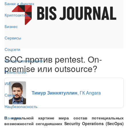
Банки и финтех
Криптоактивы
Бизнес
Сервисы
Соцсети
SOC против pentest. Оn-
Импортозамещение
premise или outsource?
Технологии
ИИ
Тимур Зиннятуллин
, ГК Angara
Связь
Нацбезопасность
В идеальной картине мира состав потенциальных
Санкции
возможностей сегодняшних Security Operations (SecOps)