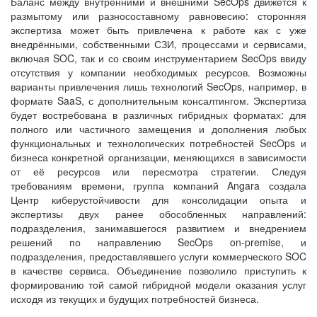
Баланс между внутренними и внешними SecOps движется к
размытому или разносоставному равновесию: сторонняя
экспертиза может быть привлечена к работе как с уже
внедрёнными, собственными СЗИ, процессами и сервисами,
включая SOC, так и со своим инструментарием SecOps ввиду
отсутствия у компании необходимых ресурсов. Возможны
варианты привлечения лишь технологий SecOps, например, в
формате SaaS, с дополнительным консалтингом. Экспертиза
будет востребована в различных гибридных форматах: для
полного или частичного замещения и дополнения любых
функциональных и технологических потребностей SecOps и
бизнеса конкретной организации, меняющихся в зависимости
от её ресурсов или пересмотра стратегии. Следуя
требованиям времени, группа компаний Angara создала
Центр киберустойчивости для консолидации опыта и
экспертизы двух ранее обособленных направлений:
подразделения, занимавшегося развитием и внедрением
решений по направлению SecOps on-premise, и
подразделения, предоставлявшего услуги коммерческого SOC
в качестве сервиса. Объединение позволило приступить к
формированию той самой гибридной модели оказания услуг
исходя из текущих и будущих потребностей бизнеса.