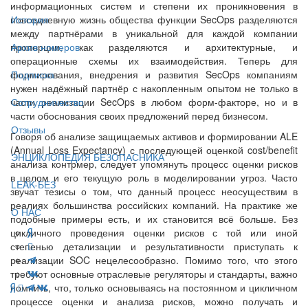
информационных систем и степени их проникновения в
повседневную жизнь общества функции SecOps разделяются
История
между партнёрами в уникальной для каждой компании
пропорции, как разделяются и архитектурные, и
Архив номеров
операционные схемы их взаимодействия. Теперь для
формирования, внедрения и развития SecOps компаниям
Подписка
нужен надёжный партнёр с накопленным опытом не только в
части реализации SecOps в любом форм-факторе, но и в
Сотрудничество
части обоснования своих предложений перед бизнесом.
Отзывы
Говоря об анализе защищаемых активов и формировании ALE
(Annual Loss Expectancy) с последующей оценкой cost/benefit
ЭНЦИКЛОПЕДИЯ БЕЗОПАСНИКА
анализа контрмер, следует упомянуть процесс оценки рисков
в целом и его текущую роль в моделировании угроз. Часто
LEAK-БЕЗ
звучат тезисы о том, что данный процесс неосуществим в
реалиях большинства российских компаний. На практике же
О НАС
подобные примеры есть, и их становится всё больше. Без
цикличного проведения оценки рисков с той или иной
степенью детализации и результативности приступать к
реализации SOC нецелесообразно. Помимо того, что этого
требуют основные отраслевые регуляторы и стандарты, важно
помнить, что, только основываясь на постоянном и цикличном
процессе оценки и анализа рисков, можно получать и