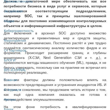
должен в достаточной мере обеспечивать как все
Промышленность
потребности бизнеса в виде услуг и сервисов, которые
оказываются соответствующим подразделением,
За рубежом
например SOC, так и принципы эшелонированной
обороны для постоянно изменяющихся контролируемых
Кадры
объектов и информационной инфраструктуры в целом.
Киберграмотность
Для включения в арсенал SOC доступно множество
детектирующих и превентивных мер и средств защиты,
Мероприятия
статических и динамических. Постоянно растёт и уже трудно
поддаётся синтаксическому анализу количество фидов и их
От партнёров
форматов. Происходит расширение границ и глубины
мониторинга (X-СЗИ, Next Generation СЗИ и т. д.), и
БЛОГИ
применяются методы машинного обучения (ML), правда, я не
берусь утверждать, поскольку сам на практике не встречал его
BIS JOURNAL
полноценную реализацию.
Все эти факторы должны положительно влиять на
Главная
возможности предотвращения и устранения инцидентов ИБ. И
всё-таки, к сожалению, мы продолжаем читать истории о том,
О журнале
как ещё одна компания оказалась не готова к
противодействию злоумышленникам.
Авторы
На этом фоне потребность в квалифицированном
Блоги