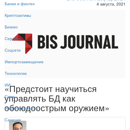
Банки и финтех
4 августа, 2021
Криптоактивы
Бизнес
Сервисы
Соцсети
Импортозамещение
Технологии
ИИ
«Предстоит научиться
управлять БД как
Связь
обоюдоострым оружием»
Нацбезопасность
Санкции