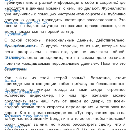
публикуют много разной информации о себе в соцсетях: где
находятся в данный момент, с кем, что делают. Журналисты
Читалка
уже научились с помощью инструментов соцсетей и публично
доступных данных проводить настоящие расследования. Это
Рекомендации ФСТЭК
говорит о том, что ситуация на практике гораздо сложнее, чем
может показаться на первый взгляд.
Публикации
С одной стороны, персональные данные, действительно,
Все публикации
нужно защищать. С другой стороны, те из них, которые мы
легко раскрываем в соцсетях, уже не являются тайной.
О главном
Поэтому сложно определить, что на самом деле означает
понятие «защищаемые персональные данные». Пока что это
Регуляторы
серая зона.
Как выйти из этой «серой зоны»? Возможно, стоит
Банки
приглядеться к концепции «обмен privacy на безопасность».
Например, на улицах города за нами следит огромное
Угрозы и решения
количество видеокамер. По ним при желании можно
проследить весь наш путь от двери до двери, со всеми
Инфраструктура
подробностями типа скорости перемещения и остановок по
дороге. Кто-то громко возмущается: «Тут нарушается право на
Деловые мероприятия
тайну частной жизни!» Вряд ли кто-то хочет, чтобы «Большой
брат» следил за ним, но можно рассмотреть сделку: что я
Субъекты
приобретаю взамен утраты privacy? Может быть, человек