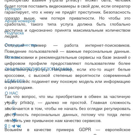
будет готов поставить видеокамеры в свой дом, если оператор
История
гарантирует, что к нему не придёт преступник. Безопасность
гораздо выше, чем потеря приватности. Но чтобы это
Архив номеров
сработало, такого типа услуга должна быть глобально
доступна и однозначно принята максимальным количеством
Подписка
людей.
Сотрудничество
Отличный пример — работа интернет-поисковиков.
Поведение пользователей — важные персональные данные.
Отзывы
Но поисковики и рекомендательные сервисы на базе знаний о
цифровом профиле предоставляют пользователям более
ЭНЦИКЛОПЕДИЯ БЕЗОПАСНИКА
качественную услугу. Например, если кто-то ищет белые
кроссовки, с высокой степенью вероятности современный
LEAK-БЕЗ
маркетплейс подкинет ему похожую модель или информацию
о распродаже.
О НАС
Так что вопрос, что мы приобретаем в обмен за частичную
утрату privacy, — далеко не простой. Главная сложность
заключается в том, чтобы не начать без оглядки регулировать
доступность персональных данных, потому что тогда легко
потерять уже привычное нам качество сервисов.
Возьмём в качестве примера GDPR — европейское