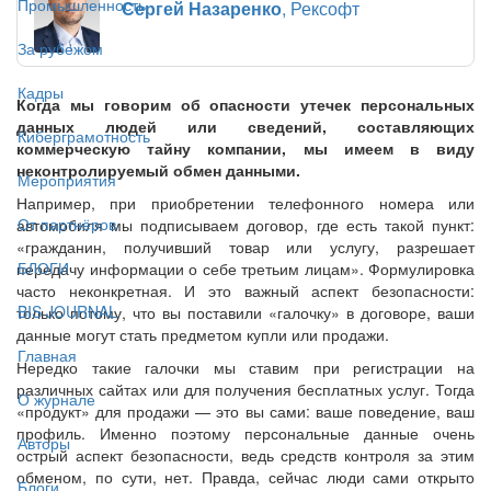
Промышленность
Сергей Назаренко
, Рексофт
За рубежом
Кадры
Когда мы говорим об опасности утечек персональных
данных людей или сведений, составляющих
Киберграмотность
коммерческую тайну компании, мы имеем в виду
неконтролируемый обмен данными.
Мероприятия
Например, при приобретении телефонного номера или
От партнёров
автомобиля мы подписываем договор, где есть такой пункт:
«гражданин, получивший товар или услугу, разрешает
БЛОГИ
передачу информации о себе третьим лицам». Формулировка
часто неконкретная. И это важный аспект безопасности:
BIS JOURNAL
только потому, что вы поставили «галочку» в договоре, ваши
данные могут стать предметом купли или продажи.
Главная
Нередко такие галочки мы ставим при регистрации на
различных сайтах или для получения бесплатных услуг. Тогда
О журнале
«продукт» для продажи — это вы сами: ваше поведение, ваш
профиль. Именно поэтому персональные данные очень
Авторы
острый аспект безопасности, ведь средств контроля за этим
обменом, по сути, нет. Правда, сейчас люди сами открыто
Блоги