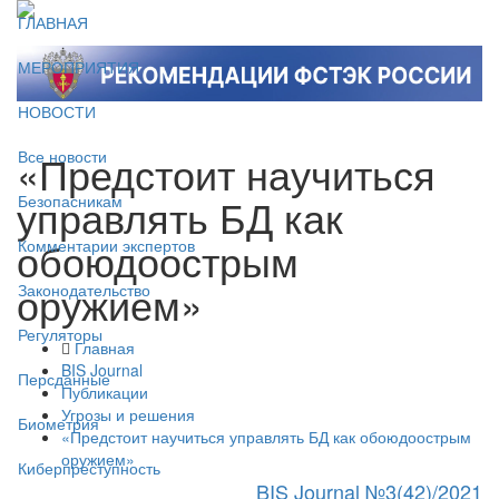
ГЛАВНАЯ
МЕРОПРИЯТИЯ
НОВОСТИ
«Предстоит научиться
Все новости
управлять БД как
Безопасникам
обоюдоострым
Комментарии экспертов
оружием»
Законодательство
Регуляторы
Главная
BIS Journal
Персданные
Публикации
Угрозы и решения
Биометрия
«Предстоит научиться управлять БД как обоюдоострым
оружием»
Киберпреступность
BIS Journal №3(42)/2021