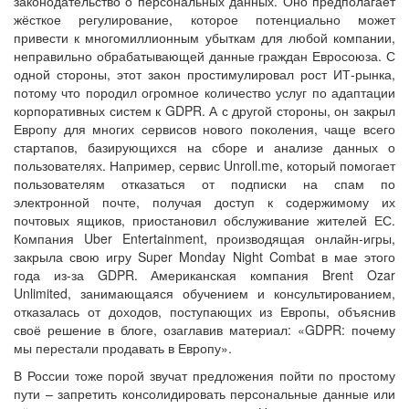
законодательство о персональных данных. Оно предполагает
жёсткое регулирование, которое потенциально может
привести к многомиллионным убыткам для любой компании,
неправильно обрабатывающей данные граждан Евросоюза. С
одной стороны, этот закон простимулировал рост ИТ-рынка,
потому что породил огромное количество услуг по адаптации
корпоративных систем к GDPR. А с другой стороны, он закрыл
Европу для многих сервисов нового поколения, чаще всего
стартапов, базирующихся на сборе и анализе данных о
пользователях. Например, сервис Unroll.me, который помогает
пользователям отказаться от подписки на спам по
электронной почте, получая доступ к содержимому их
почтовых ящиков, приостановил обслуживание жителей ЕС.
Компания Uber Entertainment, производящая онлайн-игры,
закрыла свою игру Super Monday Night Combat в мае этого
года из-за GDPR. Американская компания Brent Ozar
Unlimited, занимающаяся обучением и консультированием,
отказалась от доходов, поступающих из Европы, объяснив
своё решение в блоге, озаглавив материал: «GDPR: почему
мы перестали продавать в Европу».
В России тоже порой звучат предложения пойти по простому
пути – запретить консолидировать персональные данные или