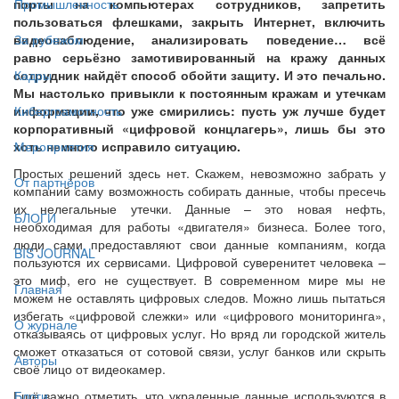
порты на компьютерах сотрудников, запретить
Промышленность
пользоваться флешками, закрыть Интернет, включить
видеонаблюдение, анализировать поведение… всё
За рубежом
равно серьёзно замотивированный на кражу данных
сотрудник найдёт способ обойти защиту. И это печально.
Кадры
Мы настолько привыкли к постоянным кражам и утечкам
информации, что уже смирились: пусть уж лучше будет
Киберграмотность
корпоративный «цифровой концлагерь», лишь бы это
хоть немного исправило ситуацию.
Мероприятия
Простых решений здесь нет. Скажем, невозможно забрать у
От партнёров
компаний саму возможность собирать данные, чтобы пресечь
их нелегальные утечки. Данные – это новая нефть,
БЛОГИ
необходимая для работы «двигателя» бизнеса. Более того,
люди сами предоставляют свои данные компаниям, когда
BIS JOURNAL
пользуются их сервисами. Цифровой суверенитет человека –
это миф, его не существует. В современном мире мы не
Главная
можем не оставлять цифровых следов. Можно лишь пытаться
избегать «цифровой слежки» или «цифрового мониторинга»,
О журнале
отказываясь от цифровых услуг. Но вряд ли городской житель
сможет отказаться от сотовой связи, услуг банков или скрыть
Авторы
своё лицо от видеокамер.
Ещё важно отметить, что украденные данные используются в
Блоги