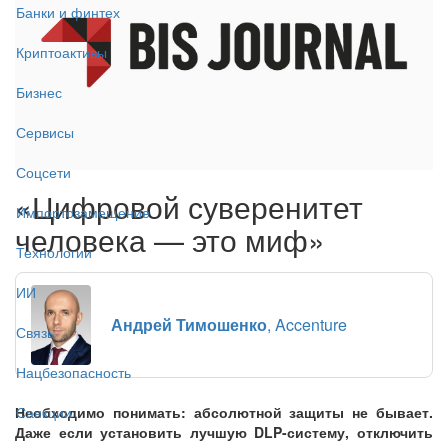
Банки и финтех
Криптоактивы
Бизнес
Сервисы
Соцсети
«Цифровой суверенитет
Импортозамещение
человека — это миф»
Технологии
ИИ
Андрей Тимошенко
, Accenture
Связь
Нацбезопасность
Необходимо понимать: абсолютной защиты не бывает.
Санкции
Даже если установить лучшую DLP-систему, отключить