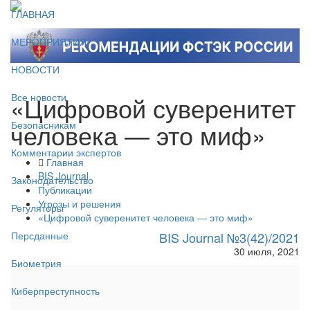
ГЛАВНАЯ
МЕРОПРИЯТИЯ
НОВОСТИ
«Цифровой суверенитет
Все новости
человека — это миф»
Безопасникам
Комментарии экспертов
Главная
BIS Journal
Законодательство
Публикации
Угрозы и решения
Регуляторы
«Цифровой суверенитет человека — это миф»
BIS Journal №3(42)/2021
Персданные
30 июля, 2021
Биометрия
Киберпреступность