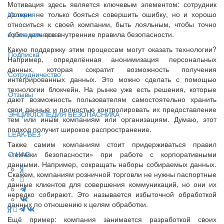
Мотивация здесь является ключевым элементом: сотрудник
должен не только бояться совершить ошибку, но и хорошо
История
относиться к своей компании, быть лояльным, чтобы точно
соблюдать все внутренние правила безопасности.
Архив номеров
Какую поддержку этим процессам могут оказать технологии?
Подписка
Например, определённая анонимизация персональных
данных, которая сократит возможность получения
Сотрудничество
интегрированных данных. Это можно сделать с помощью
технологии блокчейн. На рынке уже есть решения, которые
Отзывы
дают возможность пользователям самостоятельно хранить
свои данные и полностью контролировать их предоставление
ЭНЦИКЛОПЕДИЯ БЕЗОПАСНИКА
тем или иным компаниям или организациям. Думаю, этот
подход получит широкое распространение.
LEAK-БЕЗ
Также самим компаниям стоит придерживаться правил
«техники безопасности» при работе с корпоративными
О НАС
данными. Например, сокращать наборы собираемых данных.
Скажем, компаниям розничной торговли не нужны паспортные
данные клиентов для совершения коммуникаций, но они их
нередко собирают. Это называется избыточной обработкой
данных по отношению к целям обработки.
Ещё пример: компания занимается разработкой своих