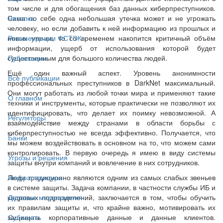
том числе и для обогащения баз данных киберпреступников.
Сама по себе одна небольшая утечка может и не угрожать
Читалка
человеку, но если добавить к ней информацию из прошлых и
новых утечек, то со временем накопится критичный объём
Рекомендации ФСТЭК
информации, ущерб от использования которой будет
существенным для большого количества людей.
Публикации
Ещё один важный аспект. Уровень анонимности
Все публикации
профессиональных преступников в DarkNet максимальный.
Они могут работать из любой точки мира и применяют такие
О главном
техники и инструменты, которые практически не позволяют их
идентифицировать, что делает их поимку невозможной. А
Регуляторы
взаимодействие между странами в области борьбы с
киберпреступностью не всегда эффективно. Получается, что
Банки
мы можем воздействовать в основном на то, что можем сами
контролировать. В первую очередь я имею в виду системы
Угрозы и решения
защиты внутри компаний и вовлечение в них сотрудников.
Люди традиционно являются одним из самых слабых звеньев
Инфраструктура
в системе защиты. Задача компании, в частности службы ИБ и
кадровых подразделений, заключается в том, чтобы обучить
Деловые мероприятия
их правилам защиты и, что крайне важно, мотивировать их
защищать корпоративные данные и данные клиентов.
Субъекты