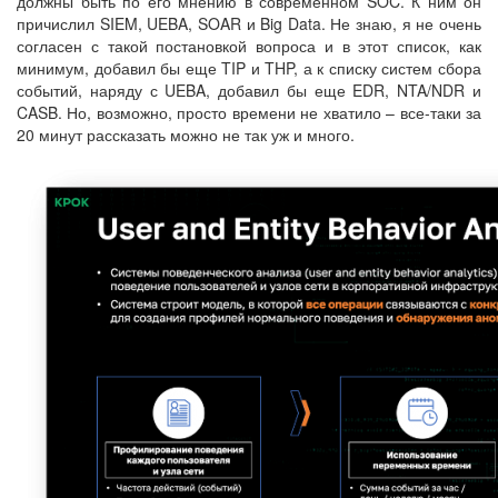
должны быть по его мнению в современном SOC. К ним он
причислил SIEM, UEBA, SOAR и Big Data. Не знаю, я не очень
согласен с такой постановкой вопроса и в этот список, как
минимум, добавил бы еще TIP и THP, а к списку систем сбора
событий, наряду с UEBA, добавил бы еще EDR, NTA/NDR и
CASB. Но, возможно, просто времени не хватило – все-таки за
20 минут рассказать можно не так уж и много.