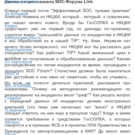
рамках второго канала SOC-Форума Live.
Промышленность
Открыл первый поток "Эффективный SOC: лучшие практики"
За рубежом
Алексей Новиков из НКЦКИ, который... который, к сожалению,
не сказал ничего нового. Вроде бы ГосСОПКА и НКЦКИ
Кадры
существуют уже не первый год, но доклады по-прежнему
строятся вокруг "присылайте данные по инцидентам в НКЦКИ
Киберграмотность
и мы обработаем их в нашей TIP". Ну, блин. Неужели нет
ничего более интересного, что НКЦКИ мог бы рассказать для
Мероприятия
специалистов? Как работает TIP? Какой жизненный цикл и
workflow по получаемым и обрабатываемым данным? Каково
От партнёров
распределение по типам инцидентов за время, прошедшее с
прошлого SOC Forum? Статистика должна была накопиться
БЛОГИ
уже достойная и она явно не секретная, чтобы ее утаивать...
Но если не хочется делиться практикой, расскажите про
BIS JOURNAL
нормативку. Почему на методических рекомендациях по
реагированию на инциденты висит "гриф"? Как решать вопрос
Главная
с передачей данных об инцидентах дочкам иностранных
компаний (эта тема уже несколько лет "висит" и НКЦКИ
О журнале
обещал ответить на нее еще в прошлом году)? Когда и какие
появятся требования к средствами ГосСОПКА, о которых
Авторы
говорится и в приказах ФСБ и в проектах НПА Правительства и
Президента по импортозамещению в КИИ? Да много каких
Блоги