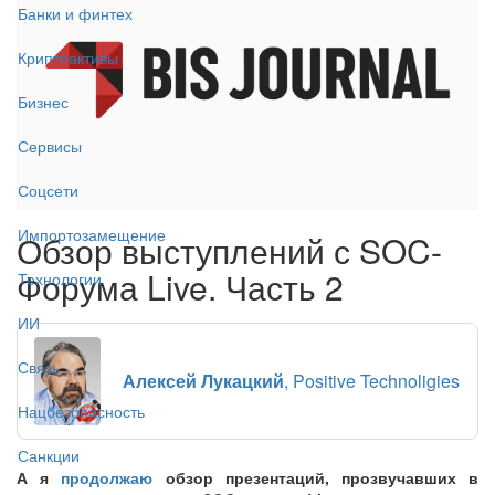
Банки и финтех
Криптоактивы
Бизнес
Сервисы
Соцсети
Импортозамещение
Обзор выступлений с SOC-
Форума Live. Часть 2
Технологии
ИИ
Связь
Алексей Лукацкий
, Positive Technoligies
Нацбезопасность
Санкции
А я
продолжаю
обзор презентаций, прозвучавших в