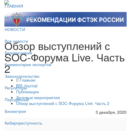
ГЛАВНАЯ
МЕРОПРИЯТИЯ
НОВОСТИ
Обзор выступлений с
Все новости
SOC-Форума Live. Часть
Безопасникам
2
Комментарии экспертов
Законодательство
Главная
BIS Journal
Регуляторы
Публикации
Деловые мероприятия
Персданные
Обзор выступлений с SOC-Форума Live. Часть 2
Биометрия
3 декабря, 2020
Киберпреступность