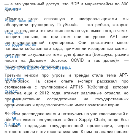
— а это удаленный доступ, это RDP и маркетплейсы по 300
История
рублей.
«Помимо этого связанную с шифровальщиками мы
Архив номеров
обнаружили группировку TinyScouts — это ребята, которые
стоят в градации технических скиллов чуть выше того, о чем я
Подписка
говорил раньше, но при этом они не уровня APT или
прогосударственной группировки. Они достаточно много
Сотрудничество
написали собственного кода, применяли изощренные схемы,
применяли актуальные темы для фишинга (Беларусь, разлив
Отзывы
нефти на Дальнем Востоке, COVID и так далее)», —
поделился Игорь Залевский.
ЭНЦИКЛОПЕДИЯ БЕЗОПАСНИКА
Третьим кейсом про угрозы и тренды стала тема APT-
LEAK-БЕЗ
группировок. На своем опыте эксперт рассказал про
столкновение с группировкой APT15 (Ke3chang), которая
О НАС
известна еще с 2012 года, атакует различные отрасли, но
преимущественно сосредоточена на государственных
организациях и предположительно имеет азиатские корни.
В своем расследовании они наткнулись на уже классический и
один из самых популярных кейсов Supply Chain, когда был
взломан подрядчик государственной организации, через
которого вошли в эту госорганизацию. К ним на анализ попало