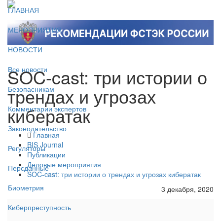
ГЛАВНАЯ
МЕРОПРИЯТИЯ
НОВОСТИ
SOC-cast: три истории о
Все новости
трендах и угрозах
Безопасникам
кибератак
Комментарии экспертов
Законодательство
Главная
BIS Journal
Регуляторы
Публикации
Деловые мероприятия
Персданные
SOC-cast: три истории о трендах и угрозах кибератак
Биометрия
3 декабря, 2020
Киберпреступность