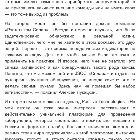
которые имеют возможность приобретать инструментарий, а
не приглашать какие-то внешние команды или не иметь свою
— это тоже выход из проблемы.
На второе место он бы поставил доклад компании
«Ростелеком-Солар». «Всегда интересно слушать, что было
задетектировано, обнаружено в реальной жизни.
Единственное, чего мне не хватило в этом докладе, это двух
вещей. Первое — это списка поведенческих индикаторов по
каждому докладу. Для того, чтобы можно было это взять и
применить на практике. И второе, чего мне не хватило, это
списка активности: а как обнаруживать такого рода кейсы.
Понятно, что мы можем пойти в JSOC «Солара» и отдать на
аутсорсинг функцию обнаружения, но иногда хочется что-то
делать своими руками. Здесь нам не помешал бы набор
активностей», — пояснил Алексей Лукацкий.
И на третьем месте оказался доклад Positive Technologies. «На
мой взгляд он тоже очень интересен, рассказывает о
действительно уникальной платформе для проведения
киберучений, которые состоялись относительно недавно в
России в формате онлайн, большое количество команд из
разных стран мира подключались к этой платформе, пытались
взломать кого-то, а кто-то пытался отразить такого рода