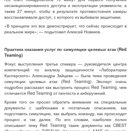
несанкционированного доступа и эксплуатации уязвимости, а
также 27 минут, чтобы в результате противостояния хакеры
восстанавливали доступ, с которого из выбивали защитники.
«В принципе это все демонстрирует, что сейчас происходит в
реальном мире», — подытожил Алексей Новиков.
Практика оказания услуг по симуляции целевых атак (Red
Teaming)
Фокус выступления третье спикера — руководителя центра
компетенций по анализу защищенности «Лаборатории
Касперского» Александра Зайцева — была тема проведения
симуляции целевых атак (Red Teaming). Эксперт очень
подробно рассказал как выстроить процесс Red Teaming, чем
отличается Red Teaming от пентеста и киберучений.
Кроме того он просил обратить внимание на специальные
документы с шаблонами и поэтапным описанием, как
подготовить симуляцию, как выбрать команду, как происходит
процесс и так далее. По его словам, наиболее полно
описывают тему Red Teaming такие документы как CBEST
(Великобритания), TIBER-NL (Нидерланды), AASE (Сингапур).