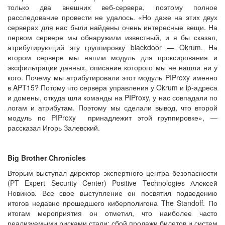
только два внешних веб-сервера, поэтому полное
расследование провести не удалось. «Но даже на этих двух
серверах для нас были найдены очень интересные вещи. На
первом сервере мы обнаружили известный, и я бы сказал,
атрибутирующий эту группировку blackdoor — Okrum. На
втором сервере мы нашли модуль для проксирования и
эксфильтрации данных, описание которого мы не нашли ни у
кого. Почему мы атрибутировали этот модуль PIProxy именно
в APT15? Потому что сервера управления у Okrum и ip-адреса
и домены, откуда шли команды на PIProxy, у нас совпадали по
логам и атрибутам. Поэтому мы сделали вывод, что второй
модуль по PIProxy принадлежит этой группировке», —
рассказал Игорь Залевский.
Big Brother Chronicles
Вторым выступал директор экспертного центра безопасности
(PT Expert Security Center) Positive Technologies Алексей
Новиков. Все свое выступление он посвятил подведению
итогов недавно прошедшего киберполигона The Standoff. По
итогам мероприятия он отметил, что наиболее часто
реализуемыми рисками стали: сбой продажи билетов и систем