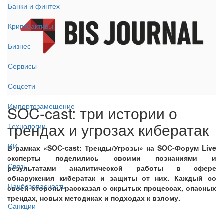
Банки и финтех
Криптоактивы
Бизнес
Сервисы
Соцсети
Импортозамещение
SOC-cast: три истории о
трендах и угрозах кибератак
Технологии
ИИ
В рамках «SOC-cast: Тренды/Угрозы» на SOC-Форум Live
эксперты поделились своими познаниями и
Связь
результатами аналитической работы в сфере
обнаружения кибератак и защиты от них. Каждый со
Нацбезопасность
своей стороны рассказал о скрытых процессах, опасных
трендах, новых методиках и подходах к взлому.
Санкции