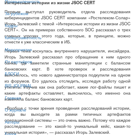
Промышленность
Интересные истории из жизни JSOC CERT
Первым выступал руководитель отдела расследования
За рубежом
киберинцидентов JSOC CERT компании «Ростелеком-Солар»
Игорь Залевский с темой «Интересные истории из жизни JSOC
Кадры
CERT». Он на примерах собственного SOC рассказал о трех
главных угрозах этого года, которые, в принципе, можно
Киберграмотность
отнести к уже классическим в ИБ.
Мероприятия
Первая тема коснулась внутреннего нарушителя, инсайдера.
Игорь Залевский рассказал про обращение к ним одного
От партнёров
банка, где заметили странные манипуляции с балансом
банковских карт. В хоте проверок и расследования
БЛОГИ
выяснилось, что нового администратора подкупили на одном
из форумов. Его удалось отследить, исследуя работу одной
BIS JOURNAL
утилиты. Изучив как она работает, какие лог-файлы пишет и
какие артефакты оставляет, выяснилось, что именно она
Главная
изменяла баланс банковских карт.
«Вообще с точки зрения проведения расследований истории,
О журнале
когда вы выходите за рамки типичных артефактов
операционной системы — это очень важно. Потому что каждое
Авторы
расследование — это какой-то уникальный кейс, какая-то
уникальная история», — рассказал Игорь Залевский.
Блоги