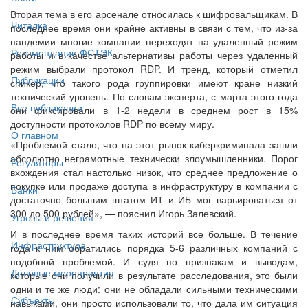
Вторая тема в его арсенале относилась к шифровальщикам. В
Читалка
последнее время они крайне активны в связи с тем, что из-за
пандемии многие компании переходят на удаленный режим
Рекомендации ФСТЭК
работы и в качестве альтернативы работы через удаленный
режим выбрали протокол RDP. И тренд, который отметил
Публикации
спикер, что такого рода группировки имеют кране низкий
технический уровень. По словам эксперта, с марта этого года
Все публикации
они фиксировали в 1-2 недели в среднем рост в 15%
доступности протоколов RDP по всему миру.
О главном
«Проблемой стало, что на этот рынок киберкриминала зашли
абсолютно неграмотные технически злоумышленники. Порог
Регуляторы
вхождения стал настолько низок, что среднее предложение о
покупке или продаже доступа в инфраструктуру в компании с
Банки
достаточно большим штатом ИТ и ИБ мог варьироваться от
300 до 500 рублей», — пояснил Игорь Залевский.
Угрозы и решения
И в последнее время таких историй все больше. В течение
Инфраструктура
года к ним обратились порядка 5-6 различных компаний с
подобной проблемой. И судя по признакам и выводам,
Деловые мероприятия
которые они получили в результате расследования, это были
одни и те же люди: они не обладали сильными техническими
Субъекты
навыками, они просто использовали то, что дала им ситуация