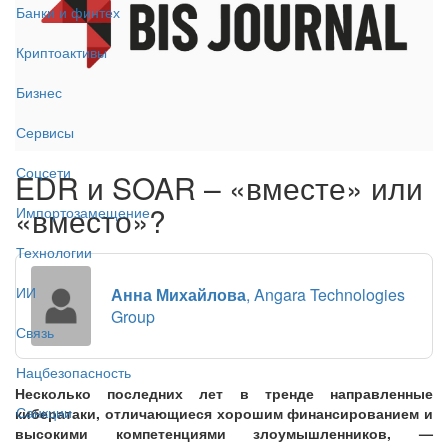
Банки и финтех
Криптоактивы
Бизнес
Сервисы
Соцсети
EDR и SOAR – «вместе» или
«вместо»?
Импортозамещение
Технологии
ИИ
Анна Михайлова
, Angara Technologies
Group
Связь
Нацбезопасность
Несколько последних лет в тренде направленные
Санкции
кибератаки, отличающиеся хорошим финансированием и
высокими компетенциями злоумышленников, —