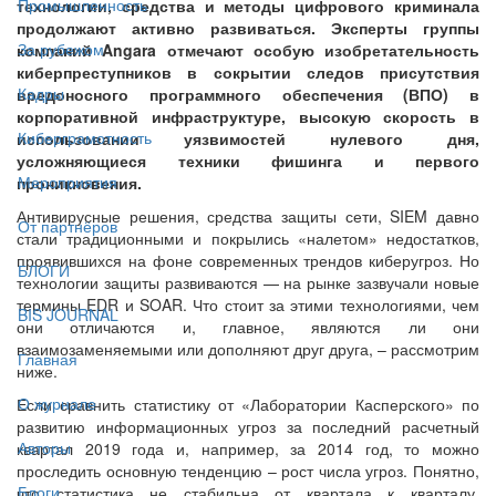
Промышленность
технологии, средства и методы цифрового криминала
продолжают активно развиваться. Эксперты группы
За рубежом
компаний Angara отмечают особую изобретательность
киберпреступников в сокрытии следов присутствия
Кадры
вредоносного программного обеспечения (ВПО) в
корпоративной инфраструктуре, высокую скорость в
Киберграмотность
использовании уязвимостей нулевого дня,
усложняющиеся техники фишинга и первого
Мероприятия
проникновения.
Антивирусные решения, средства защиты сети, SIEM давно
От партнёров
стали традиционными и покрылись «налетом» недостатков,
проявившихся на фоне современных трендов киберугроз. Но
БЛОГИ
технологии защиты развиваются — на рынке зазвучали новые
термины EDR и SOAR. Что стоит за этими технологиями, чем
BIS JOURNAL
они отличаются и, главное, являются ли они
взаимозаменяемыми или дополняют друг друга, – рассмотрим
Главная
ниже.
О журнале
Если сравнить статистику от «Лаборатории Касперского» по
развитию информационных угроз за последний расчетный
Авторы
квартал 2019 года и, например, за 2014 год, то можно
проследить основную тенденцию – рост числа угроз. Понятно,
Блоги
что статистика не стабильна от квартала к кварталу,