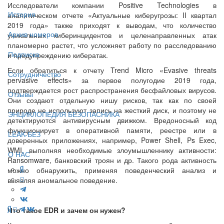
Исследователи компании Positive Technologies в
История
аналитическом отчете «Актуальные киберугрозы: II квартал
2019 года» также приходят к выводам, что количество
Архив номеров
уникальных киберинцидентов и целенаправленных атак
планомерно растет, что усложняет работу по расследованию
Подписка
и предупреждению кибератак.
Если обратиться к отчету Trend Micro «Evasive threats
Сотрудничество
pervasive effects» за первое полугодие 2019 года,
подтверждается рост распространения бесфайловых вирусов.
Отзывы
Они создают отдельную нишу рисков, так как по своей
природе не используют запись на жесткий диск, и поэтому не
ЭНЦИКЛОПЕДИЯ БЕЗОПАСНИКА
детектируются антивирусным движком. Вредоносный код
функционирует в оперативной памяти, реестре или в
LEAK-БЕЗ
доверенных приложениях, например, Power Shell, Ps Exec,
WMI, выполняя необходимые злоумышленнику активности:
О НАС
Ransomware, банковский троян и др. Такого рода активность
можно обнаружить, применяя поведенческий анализ и
выявляя аномальное поведение.
Что такое EDR и зачем он нужен?