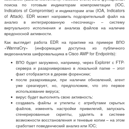
поиска по готовым индикаторам компрометации (IOC,
Indicators of Compromise) и индикаторам атак (IOA, Indicators
of Attack). EDR может направить подозрительный файл на
анализ в интегрированную «песочницу» – систему
виртуального исполнения и анализа файлов на наличие
вредоносной активности.
Как выглядит работа EDR на практике на примере ВПО
«WannaCry» (информация доступна из публичного
видеоанализа шифровальщика в Cisco AMP for Endpoints):
ВПО будет загружено, например, через Explorer с FTP-
сервера и разархивировано в локальной папке – этот
факт отобразится в дереве форенсики;
после разархивации, при наличии обновлений, агент
уже среагирует, но, предположим, что это первое
использование вируса;
вирус будет выполнять свою активность:
создавать файлы и утилиты с атрибутами скрытых
файлов, изменять настройки привилегий, запускать
сгенерированные скрипты, удалять в системе
возможности восстановления и теневые копии – на этом
сработает поведенческий анализ или IOC;