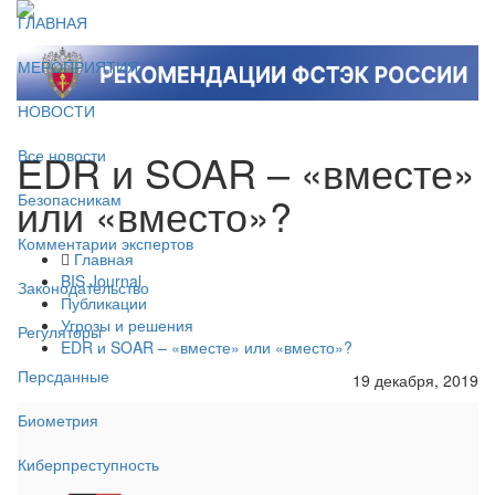
ГЛАВНАЯ
МЕРОПРИЯТИЯ
НОВОСТИ
EDR и SOAR – «вместе»
Все новости
или «вместо»?
Безопасникам
Комментарии экспертов
Главная
BIS Journal
Законодательство
Публикации
Угрозы и решения
Регуляторы
EDR и SOAR – «вместе» или «вместо»?
Персданные
19 декабря, 2019
Биометрия
Киберпреступность