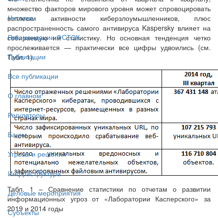
множество факторов мирового уровня может спровоцировать
Читалка
всплески активности киберзлоумышленников, плюс
распространенность самого антивируса Kaspersky влияет на
Рекомендации ФСТЭК
собираемую им статистику. Но основная тенденция четко
прослеживается — практически все цифры удвоились (см.
Публикации
Табл. 1).
Все публикации
О главном
Регуляторы
Банки
Угрозы и решения
Инфраструктура
Табл. 1 – Сравнение статистики по отчетам о развитии
Деловые мероприятия
информационных угроз от «Лаборатории Касперского» за
2019 и 2014 годы
Субъекты