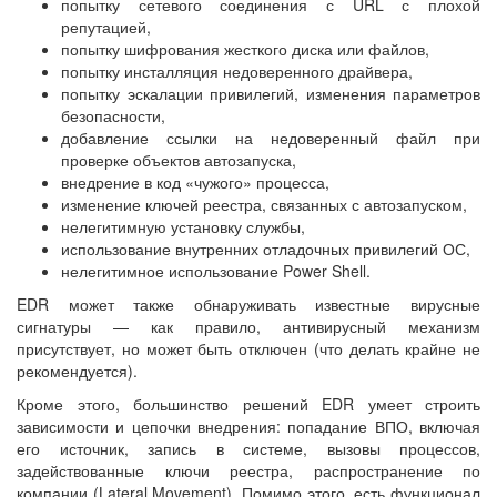
попытку сетевого соединения с URL с плохой
репутацией,
попытку шифрования жесткого диска или файлов,
попытку инсталляция недоверенного драйвера,
попытку эскалации привилегий, изменения параметров
безопасности,
добавление ссылки на недоверенный файл при
проверке объектов автозапуска,
внедрение в код «чужого» процесса,
изменение ключей реестра, связанных с автозапуском,
нелегитимную установку службы,
использование внутренних отладочных привилегий ОС,
нелегитимное использование Power Shell.
EDR может также обнаруживать известные вирусные
сигнатуры — как правило, антивирусный механизм
присутствует, но может быть отключен (что делать крайне не
рекомендуется).
Кроме этого, большинство решений EDR умеет строить
зависимости и цепочки внедрения: попадание ВПО, включая
его источник, запись в системе, вызовы процессов,
задействованные ключи реестра, распространение по
компании (Lateral Movement). Помимо этого, есть функционал