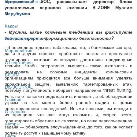
современный SOC, рассказывает директор блока
Промышленность
управляемых сервисов компании BI.ZONE Муслим
Меджлумов.
За рубежом
Кадры
- Муслим, какие ключевые тенденции вы фиксируете
сейчас в сфере информационной безопасности?
Киберграмотность
- В последние годы мы наблюдаем, что, в банковском секторе,
Мероприятия
да и в других сферах, «работают» несколько преступных
группировок, которые используют достаточно продвинутые
От партнёров
техники. Чтобы оперативно выявлять такую активность и
реагировать на сложные инциденты, финансовым
БЛОГИ
организациям приходится все больше внимания уделять
проактивной защите, выявлению таргетированных атак,
BIS JOURNAL
поэтому популярность набирает направление threat hunting.
Речь не о попытке предотвратить инцидент, а об обнаружении
Главная
угрозы на как можно более ранней стадии с целью
предотвращения последствий. Иными словами, вы исходите
О журнале
из принципа, что вас могут взломать и, скорее всего,
гарантировать обратное не сможете, но ваша первоочередная
Авторы
задача — обнаружить злоумышленника до того, как он успеет
получить доступ к защищаемому активу.
Блоги