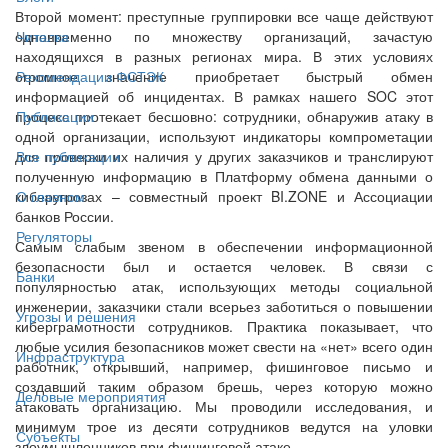
Второй момент: преступные группировки все чаще действуют
одновременно по множеству организаций, зачастую
Читалка
находящихся в разных регионах мира. В этих условиях
огромное значение приобретает быстрый обмен
Рекомендации ФСТЭК
информацией об инцидентах. В рамках нашего SOC этот
процесс протекает бесшовно: сотрудники, обнаружив атаку в
Публикации
одной организации, используют индикаторы компрометации
для проверки их наличия у других заказчиков и транслируют
Все публикации
полученную информацию в Платформу обмена данными о
киберугрозах – совместный проект BI.ZONE и Ассоциации
О главном
банков России.
Регуляторы
Самым слабым звеном в обеспечении информационной
безопасности был и остается человек. В связи с
Банки
популярностью атак, использующих методы социальной
инженерии, заказчики стали всерьез заботиться о повышении
Угрозы и решения
киберграмотности сотрудников. Практика показывает, что
любые усилия безопасников может свести на «нет» всего один
Инфраструктура
работник, открывший, например, фишинговое письмо и
создавший таким образом брешь, через которую можно
Деловые мероприятия
атаковать организацию. Мы проводили исследования, и
минимум трое из десяти сотрудников ведутся на уловки
Субъекты
злоумышленников при фишинговой атаке.