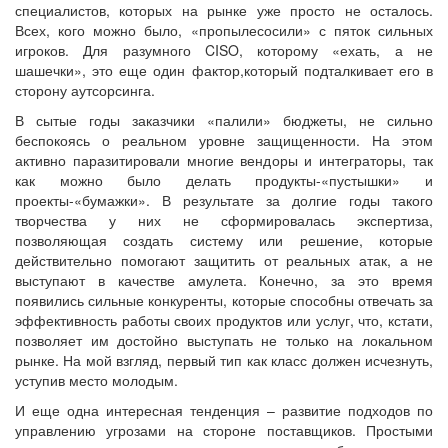
специалистов, которых на рынке уже просто не осталось.
Всех, кого можно было, «пропылесосили» с пяток сильных
игроков. Для разумного CISO, которому «ехать, а не
шашечки», это еще один фактор,который подталкивает его в
сторону аутсорсинга.
В сытые годы заказчики «палили» бюджеты, не сильно
беспокоясь о реальном уровне защищенности. На этом
активно паразитировали многие вендоры и интеграторы, так
как можно было делать продукты-«пустышки» и
проекты-«бумажки». В результате за долгие годы такого
творчества у них не сформировалась экспертиза,
позволяющая создать систему или решение, которые
действительно помогают защитить от реальных атак, а не
выступают в качестве амулета. Конечно, за это время
появились сильные конкуренты, которые способны отвечать за
эффективность работы своих продуктов или услуг, что, кстати,
позволяет им достойно выступать не только на локальном
рынке. На мой взгляд, первый тип как класс должен исчезнуть,
уступив место молодым.
И еще одна интересная тенденция – развитие подходов по
управлению угрозами на стороне поставщиков. Простыми