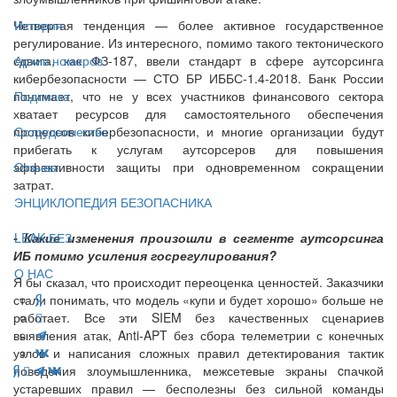
Четвертая тенденция — более активное государственное
История
регулирование. Из интересного, помимо такого тектонического
сдвига, как ФЗ-187, ввели стандарт в сфере аутсорсинга
Архив номеров
кибербезопасности — СТО БР ИББС-1.4-2018. Банк России
понимает, что не у всех участников финансового сектора
Подписка
хватает ресурсов для самостоятельного обеспечения
процессов кибербезопасности, и многие организации будут
Сотрудничество
прибегать к услугам аутсорсеров для повышения
эффективности защиты при одновременном сокращении
Отзывы
затрат.
ЭНЦИКЛОПЕДИЯ БЕЗОПАСНИКА
- Какие изменения произошли в сегменте аутсорсинга
LEAK-БЕЗ
ИБ помимо усиления госрегулирования?
О НАС
Я бы сказал, что происходит переоценка ценностей. Заказчики
стали понимать, что модель «купи и будет хорошо» больше не
работает. Все эти SIEM без качественных сценариев
выявления атак, Anti-APT без сбора телеметрии с конечных
узлов и написания сложных правил детектирования тактик
поведения злоумышленника, межсетевые экраны cпачкой
устаревших правил — бесполезны без сильной команды