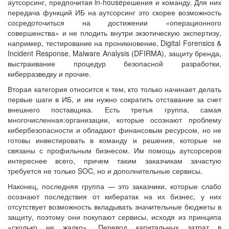
аутсорсинг, предпочитая in-houseрешения и команду. Для них
передача функций ИБ на аутсорсинг это скорее возможность
сосредоточиться на достижении «операционного
совершенства» и не плодить внутри экзотическую экспертизу,
например, тестирование на проникновение, Digital Forensics &
Incident Response, Malware Analysis (DFIRMA), защиту бренда,
выстраивание процедур безопасной разработки,
киберразведку и прочие.
Вторая категория относится к тем, кто только начинает делать
первые шаги в ИБ, и им нужно сократить отставание за счет
внешнего поставщика. Есть третья группа, самая
многочисленная:организации, которые осознают проблему
кибербезопасности и обладают финансовым ресурсом, но не
готовы инвестировать в команду и решения, которые не
связаны с профильным бизнесом. Им помощь аутсорсеров
интереснее всего, причем таким заказчикам зачастую
требуется не только SOC, но и дополнительные сервисы.
Наконец, последняя группа — это заказчики, которые слабо
осознают последствия от кибератак на их бизнес, у них
отсутствует возможность вкладывать значительные бюджеты в
защиту, поэтому они покупают сервисы, исходя из принципа
«сколько не жалко». Перевод капитальных затрат в