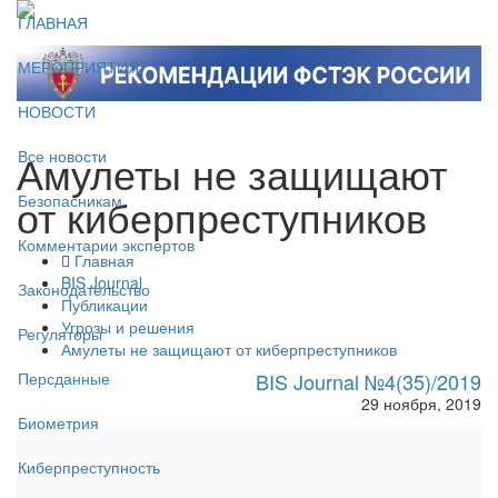
ГЛАВНАЯ
МЕРОПРИЯТИЯ
НОВОСТИ
Амулеты не защищают
Все новости
от киберпреступников
Безопасникам
Комментарии экспертов
Главная
BIS Journal
Законодательство
Публикации
Угрозы и решения
Регуляторы
Амулеты не защищают от киберпреступников
BIS Journal №4(35)/2019
Персданные
29 ноября, 2019
Биометрия
Киберпреступность