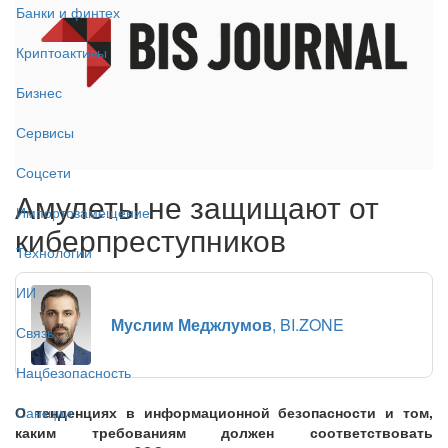
Банки и финтех
Криптоактивы
Бизнес
Сервисы
Соцсети
Амулеты не защищают от
Импортозамещение
киберпреступников
Технологии
ИИ
Муслим Меджлумов
, BI.ZONE
Связь
Нацбезопасность
О тенденциях в информационной безопасности и том,
Санкции
каким требованиям должен соответствовать