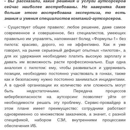
- Вы рассказали, какие решения и услуги аутсорсеров
сейчас наиболее востребованы. Но наверняка даже
больше этого востребована экспертиза, то есть
знания и умения специалистов компаний-аутсорсеров.
- Существует общее правило: любое решение, даже самое
современное и совершенное, без специалистов, умеющих
правильно им управлять, напоминает болид «Формулы-1» без
пилота: красиво, дорого, но не эффективно. Как я уже
говорил, на рынке серьезный дефицит опытных «пилотов», а
для их удержания необходимо платить высокую зарплату и
давать им возможность расти профессионально. Еще одна
аналогия с пилотом: ему, чтобы развиваться и удерживать
позиции, необходимо постоянно участвовать в гонках, также
как и безопаснику нужно постоянно заниматься инцидентами.
А в одной организации их количество или сложность могут
быть недостаточными. Передача процессов
кибербезопасности на аутсорсинг позволяет уйти от
необходимости решать эту проблему. Сервис-провайдер в
этом плане имеет преимущество: сотрудники работают
одновременно со множеством заказчиков, а значит, с разной
спецификой, набором СЗИ, внутренними процессами
обеспечения ИБ.