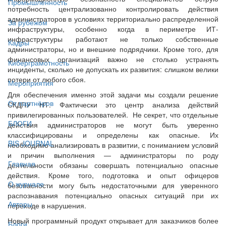
Промышленность
потребность централизованно контролировать действия
администраторов в условиях территориально распределенной
За рубежом
инфраструктуры, особенно когда в периметре ИТ-
инфраструктуры работают не только собственные
Кадры
администраторы, но и внешние подрядчики. Кроме того, для
финансовых организаций важно не столько устранять
Киберграмотность
инциденты, сколько не допускать их развития: слишком велики
потери от любого сбоя.
Мероприятия
Для обеспечения именно этой задачи мы создали решение
От партнёров
СКДПУ НТ. Фактически это центр анализа действий
привилегированных пользователей. Не секрет, что отдельные
БЛОГИ
действия администраторов не могут быть уверенно
классифицированы и определены как опасные. Их
BIS JOURNAL
необходимо анализировать в развитии, с пониманием условий
и причин выполнения — администраторы по роду
Главная
деятельности обязаны совершать потенциально опасные
действия. Кроме того, подготовка и опыт офицеров
О журнале
безопасности могу быть недостаточными для уверенного
распознавания потенциально опасных ситуаций при их
Авторы
переходе в нарушения.
Новый программный продукт открывает для заказчиков более
Блоги