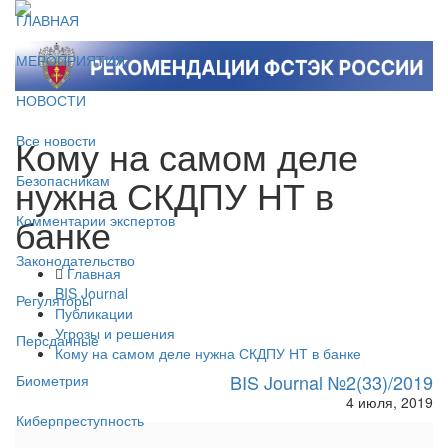
ГЛАВНАЯ
МЕРОПРИЯТИЯ
НОВОСТИ
Кому на самом деле
Все новости
нужна СКДПУ НТ в
Безопасникам
банке
Комментарии экспертов
Законодательство
Главная
BIS Journal
Регуляторы
Публикации
Угрозы и решения
Персданные
Кому на самом деле нужна СКДПУ НТ в банке
BIS Journal №2(33)/2019
Биометрия
4 июля, 2019
Киберпреступность