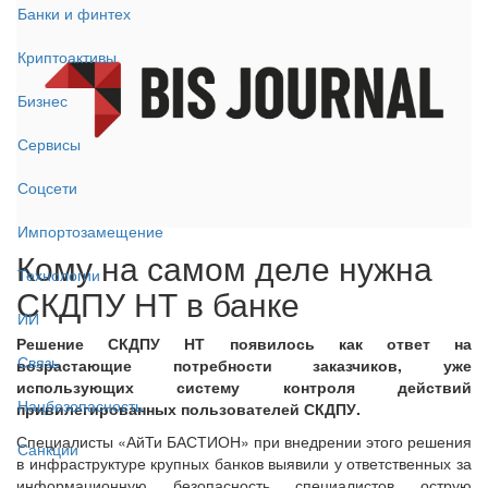
Банки и финтех
Криптоактивы
Бизнес
Сервисы
Соцсети
Импортозамещение
Кому на самом деле нужна
Технологии
СКДПУ НТ в банке
ИИ
Решение СКДПУ НТ появилось как ответ на
Связь
возрастающие потребности заказчиков, уже
использующих систему контроля действий
Нацбезопасность
привилегированных пользователей СКДПУ.
Специалисты «АйТи БАСТИОН» при внедрении этого решения
Санкции
в инфраструктуре крупных банков выявили у ответственных за
информационную безопасность специалистов острую