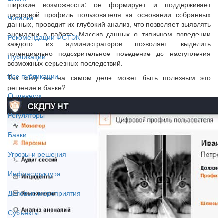
широкие возможности: он формирует и поддерживает
цифровой профиль пользователя на основании собранных
Читалка
данных, проводит их глубокий анализ, что позволяет выявлять
аномалии в работе. Массив данных о типичном поведении
Рекомендации ФСТЭК
каждого из администраторов позволяет выделить
потенциально подозрительное поведение до наступления
Публикации
возможных серьезных последствий.
Все публикации
Так кому же на самом деле может быть полезным это
решение в банке?
О главном
Регуляторы
Банки
Угрозы и решения
Инфраструктура
Деловые мероприятия
Субъекты