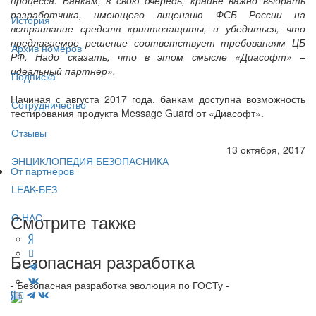
разработчика, имеющего лицензию ФСБ России на
История
встраивание средств криптозащиты, и убедиться, что
предлагаемое решение соответствует требованиям ЦБ
Архив номеров
РФ. Надо сказать, что в этом смысле «Диасофт» –
идеальный партнер».
Подписка
Начиная с августа 2017 года, банкам доступна возможность
Сотрудничество
тестирования продукта Message Guard от «Диасофт».
Отзывы
13 октября, 2017
ЭНЦИКЛОПЕДИЯ БЕЗОПАСНИКА
От партнёров
LEAK-БЕЗ
Смотрите также
О НАС
Безопасная разработка
- Безопасная разработка эволюция по ГОСТу -