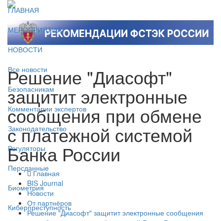
ГЛАВНАЯ
МЕРОПРИЯТИЯ
НОВОСТИ
Решение "Диасофт"
Все новости
защитит электронные
Безопасникам
сообщения при обмене
Комментарии экспертов
с платежной системой
Законодательство
Банка России
Регуляторы
Персданные
Главная
BIS Journal
Биометрия
Новости
От партнёров
Киберпреступность
Решение "Диасофт" защитит электронные сообщения