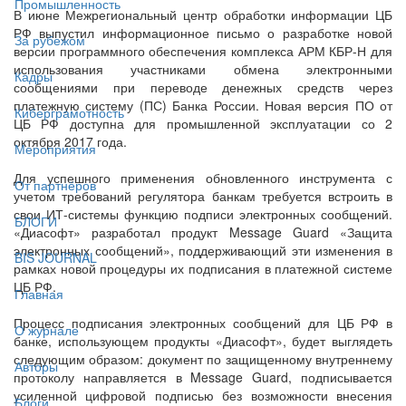
Промышленность
В июне Межрегиональный центр обработки информации ЦБ
РФ выпустил информационное письмо о разработке новой
За рубежом
версии программного обеспечения комплекса АРМ КБР-Н для
использования участниками обмена электронными
Кадры
сообщениями при переводе денежных средств через
платежную систему (ПС) Банка России. Новая версия ПО от
Киберграмотность
ЦБ РФ доступна для промышленной эксплуатации со 2
октября 2017 года.
Мероприятия
Для успешного применения обновленного инструмента с
От партнёров
учетом требований регулятора банкам требуется встроить в
свои ИТ-системы функцию подписи электронных сообщений.
БЛОГИ
«Диасофт» разработал продукт Message Guard «Защита
электронных сообщений», поддерживающий эти изменения в
BIS JOURNAL
рамках новой процедуры их подписания в платежной системе
ЦБ РФ.
Главная
Процесс подписания электронных сообщений для ЦБ РФ в
О журнале
банке, использующем продукты «Диасофт», будет выглядеть
следующим образом: документ по защищенному внутреннему
Авторы
протоколу направляется в Message Guard, подписывается
усиленной цифровой подписью без возможности внесения
Блоги