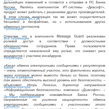
дальнейших изменений и готовится к отправке в ПС Банка
России. Являясь компонентом ИТ-системы «Диасофт»,
Читалка
продукт может работать с решениями других производителей.
В этом случае интеграция так же может осуществляться
Рекомендации ФСТЭК
бесшовно и бесфайлово, но с использованием других
обменных протоколов.
Публикации
Отметим, что в компоненте Message Guard реализован
Все публикации
ролевой доступ в соответствии с должностными
обязанностями сотрудников. Права пользователя
О главном
определяются назначенной ему ролью, что снижает риск
инцидентов с участием инсайдеров.
Регуляторы
«Канал обмена электронными сообщениями с регулятором
Банки
– очень ответственный участок, это фактически ворота,
через которые можно вывести деньги из банка, поэтому
Угрозы и решения
так важно обеспечить высокий уровень его безопасности, –
объясняет Игорь Легезин, директор направления
Инфраструктура
«Информационная безопасность» компании «Диасофт». –
Мы поддерживаем нововведения Банка России,
Деловые мероприятия
направленные на усиление защищенности обмена
электронными сообщениями с участниками этого
Субъекты
процесса. Банкам, в свою очередь, крайне важно выбрать