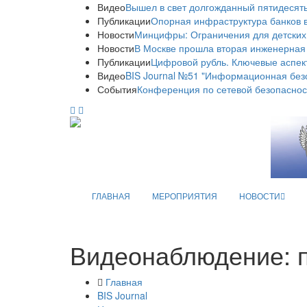
Видео
Вышел в свет долгожданный пятидесяты
Публикации
Опорная инфраструктура банков в
Новости
Минцифры: Ограничения для детских
Новости
В Москве прошла вторая инженерная
Публикации
Цифровой рубль. Ключевые аспек
Видео
BIS Journal №51 "Информационная без
События
Конференция по сетевой безопаснос
ГЛАВНАЯ
МЕРОПРИЯТИЯ
НОВОСТИ
Видеонаблюдение: пе
Главная
BIS Journal