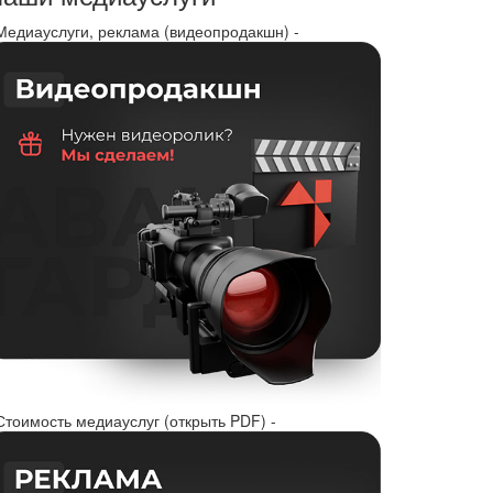
 Медиауслуги, реклама (видеопродакшн) -
Стоимость медиауслуг (открыть PDF) -