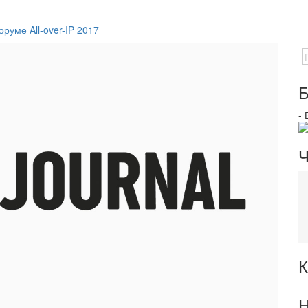
руме All-over-IP 2017
Б
-
Ч
К
Н