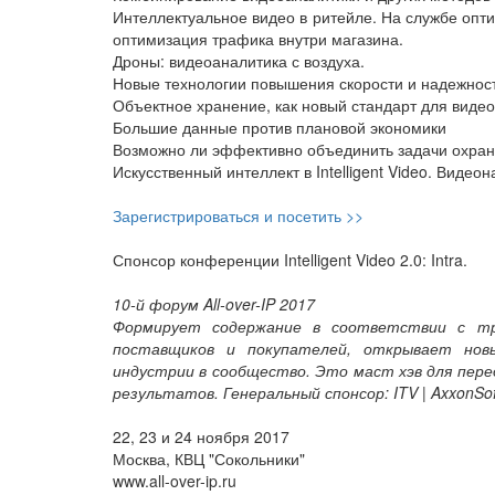
Интеллектуальное видео в ритейле. На службе опт
оптимизация трафика внутри магазина.
Дроны: видеоаналитика с воздуха.
Новые технологии повышения скорости и надежност
Объектное хранение, как новый стандарт для видеок
Большие данные против плановой экономики
Возможно ли эффективно объединить задачи охран
Искусственный интеллект в Intelligent Video. Видео
Зарегистрироваться и посетить >>
Спонсор конференции Intelligent Video 2.0: Intra.
10-й форум All-over-IP 2017
Формирует содержание в соответствии с тре
поставщиков и покупателей, открывает новы
индустрии в сообщество. Это маст хэв для пер
результатов. Генеральный спонсор: ITV | AxxonSof
22, 23 и 24 ноября 2017
Москва, КВЦ "Сокольники"
www.all-over-ip.ru