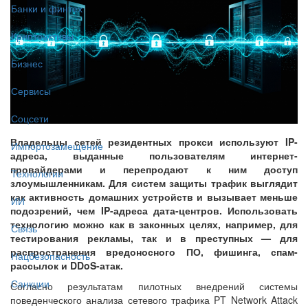
Банки и финтех
Криптоактивы
Бизнес
Сервисы
Соцсети
Владельцы сетей резидентных прокси используют IP-
Импортозамещение
адреса, выданные пользователям интернет-
провайдерами и перепродают к ним доступ
Технологии
злоумышленникам. Для систем защиты трафик выглядит
как активность домашних устройств и вызывает меньше
ИИ
подозрений, чем IP-адреса дата-центров. Использовать
технологию можно как в законных целях, например, для
Связь
тестирования рекламы, так и в преступных — для
распространения вредоносного ПО, фишинга, спам-
Нацбезопасность
рассылок и DDoS-атак.
Санкции
Согласно результатам пилотных внедрений системы
поведенческого анализа сетевого трафика PT Network Attack