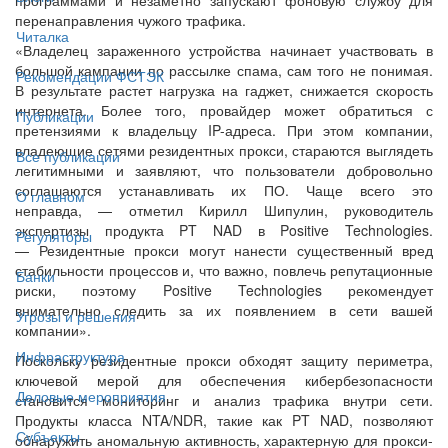
перенаправления чужого трафика.
Читалка
«Владелец зараженного устройства начинает участвовать в
большой кампании по рассылке спама, сам того не понимая.
Рекомендации ФСТЭК
В результате растет нагрузка на гаджет, снижается скорость
интернета. Более того, провайдер может обратиться с
Публикации
претензиями к владельцу IP-адреса. При этом компании,
владеющие сетями резидентных прокси, стараются выглядеть
Все публикации
легитимными и заявляют, что пользователи добровольно
соглашаются устанавливать их ПО. Чаще всего это
О главном
неправда, — отметил Кирилл Шипулин, руководитель
экспертизы продукта PT NAD в Positive Technologies.
Регуляторы
— Резидентные прокси могут нанести существенный вред
стабильности процессов и, что важно, повлечь репутационные
Банки
риски, поэтому Positive Technologies рекомендует
внимательно следить за их появлением в сети вашей
Угрозы и решения
компании».
Инфраструктура
Поскольку резидентные прокси обходят защиту периметра,
ключевой мерой для обеспечения кибербезопасности
Деловые мероприятия
становится мониторинг и анализ трафика внутри сети.
Продукты класса NTA/NDR, такие как PT NAD, позволяют
Субъекты
обнаружить аномальную активность, характерную для прокси-