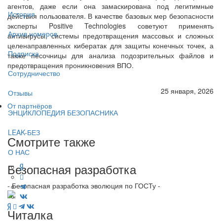
агентов, даже если она замаскирована под легитимные
История
действия пользователя. В качестве базовых мер безопасности
эксперты Positive Technologies советуют применять
Архив номеров
антивирусы, системы предотвращения массовых и сложных
целенаправленных кибератак для защиты конечных точек, а
Подписка
также песочницы для анализа подозрительных файлов и
предотвращения проникновения ВПО.
Сотрудничество
25 января, 2026
Отзывы
От партнёров
ЭНЦИКЛОПЕДИЯ БЕЗОПАСНИКА
LEAK-БЕЗ
Смотрите также
О НАС
Безопасная разработка
- Безопасная разработка эволюция по ГОСТу -
Читалка