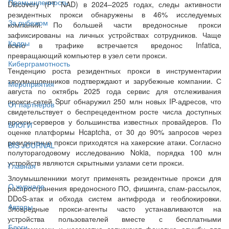
Промышленность
Discovery (PT NAD) в 2024–2025 годах, следы активности
резидентных прокси обнаружены в 46% исследуемых
За рубежом
компаний. По большей части вредоносные прокси
зафиксированы на личных устройствах сотрудников. Чаще
Кадры
всего в трафике встречается вредонос Infatica,
превращающий компьютер в узел сети прокси.
Киберграмотность
Тенденцию роста резидентных прокси в инструментарии
злоумышленников подтверждают и зарубежные компании. С
Мероприятия
августа по октябрь 2025 года сервис для отслеживания
прокси-сетей Spur обнаружил 250 млн новых IP-адресов, что
От партнёров
свидетельствует о беспрецедентном росте числа доступных
прокси-серверов у большинства известных провайдеров. По
БЛОГИ
оценке платформы Hcaptcha, от 30 до 90% запросов через
резидентные прокси приходятся на хакерские атаки. Согласно
BIS JOURNAL
полуторагодовому исследованию Nokia, порядка 100 млн
устройств являются скрытными узлами сети прокси.
Главная
Злоумышленники могут применять резидентные прокси для
О журнале
распространения вредоносного ПО, фишинга, спам-рассылок,
DDoS-атак и обхода систем антифрода и геоблокировки.
Авторы
Зловредные прокси-агенты часто устанавливаются на
устройства пользователей вместе с бесплатными
Блоги
программами и незаметно запускают фоновую службу для