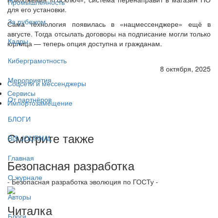
Промышленность
для его установки.
За рубежом
Сама технология появилась в «нацмессенджере» ещё в
августе. Тогда отсылать договоры на подписание могли только
Кадры
юрлица — теперь опция доступна и гражданам.
Киберграмотность
8 октября, 2025
Мероприятия
Соцсети и мессенджеры
Сервисы
От партнёров
Импортозамещение
БЛОГИ
Смотрите также
BIS JOURNAL
Главная
Безопасная разработка
О журнале
- Безопасная разработка эволюция по ГОСТу -
Авторы
Читалка
Блоги