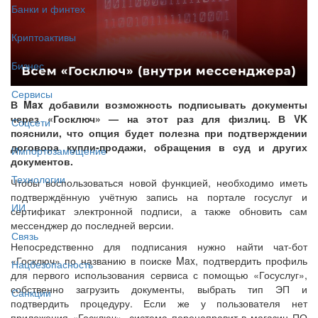
Банки и финтех
Криптоактивы
Бизнес
Сервисы
В Max добавили возможность подписывать документы
через «Госключ» — на этот раз для физлиц. В VK
Соцсети
пояснили, что опция будет полезна при подтверждении
договора купли-продажи, обращения в суд и других
Импортозамещение
документов.
Технологии
Чтобы воспользоваться новой функцией, необходимо иметь
подтверждённую учётную запись на портале госуслуг и
ИИ
сертификат электронной подписи, а также обновить сам
мессенджер до последней версии.
Связь
Непосредственно для подписания нужно найти чат-бот
«Госключ» по названию в поиске Max, подтвердить профиль
Нацбезопасность
для первого использования сервиса с помощью «Госуслуг»,
собственно загрузить документы, выбрать тип ЭП и
Санкции
подтвердить процедуру. Если же у пользователя нет
приложения «Госключ», система перенаправит в магазин ПО