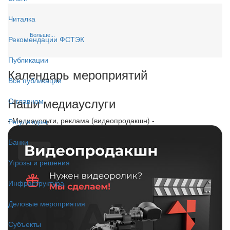
Читалка
Больше...
Рекомендации ФСТЭК
Публикации
Календарь мероприятий
Все публикации
Наши медиауслуги
О главном
- Медиауслуги, реклама (видеопродакшн) -
Регуляторы
Банки
Угрозы и решения
Инфраструктура
Деловые мероприятия
Субъекты