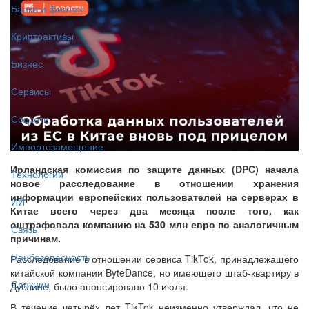
Банки и финтех
Криптоактивы
Бизнес
Сервисы
Соцсети
Импортозамещение
Ирландская комиссия по защите данных (DPC) начала
Технологии
новое расследование в отношении хранения
информации европейских пользователей на серверах в
ИИ
Китае всего через два месяца после того, как
оштрафовала компанию на 530 млн евро по аналогичным
Связь
причинам.
Нацбезопасность
Расследование в отношении сервиса TikTok, принадлежащего
китайской компании ByteDance, но имеющего штаб-квартиру в
Санкции
Дублине, было анонсировано 10 июля.
В течение четырёх лет TikTok неизменно утверждал, что не