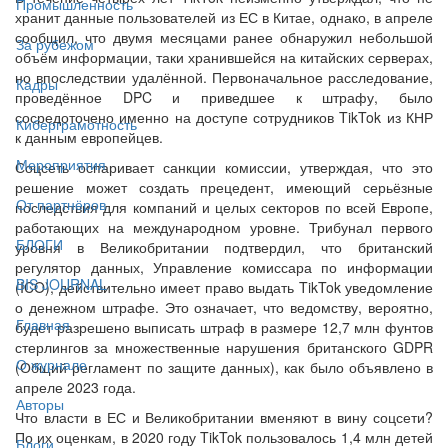
Промышленность
хранит данные пользователей из ЕС в Китае, однако, в апреле
сообщил, что двумя месяцами ранее обнаружил небольшой
За рубежом
объём информации, таки хранившейся на китайских серверах,
но впоследствии удалённой. Первоначальное расследование,
Кадры
проведённое DPC и приведшее к штрафу, было
сосредоточено именно на доступе сотрудников TikTok из КНР
Киберграмотность
к данным европейцев.
Мероприятия
Соцсеть оспаривает санкции комиссии, утверждая, что это
решение может создать прецедент, имеющий серьёзные
От партнёров
последствия для компаний и целых секторов по всей Европе,
работающих на международном уровне. Трибунал первого
БЛОГИ
уровня в Великобритании подтвердил, что британский
регулятор данных, Управление комиссара по информации
BIS JOURNAL
(ICO), действительно имеет право выдать TikTok уведомление
о денежном штрафе. Это означает, что ведомству, вероятно,
Главная
будет разрешено выписать штраф в размере 12,7 млн фунтов
стерлингов за множественные нарушения британского GDPR
О журнале
(Общий регламент по защите данных), как было объявлено в
апреле 2023 года.
Авторы
Что власти в ЕС и Великобритании вменяют в вину соцсети?
По их оценкам, в 2020 году TikTok пользовалось 1,4 млн детей
Блоги