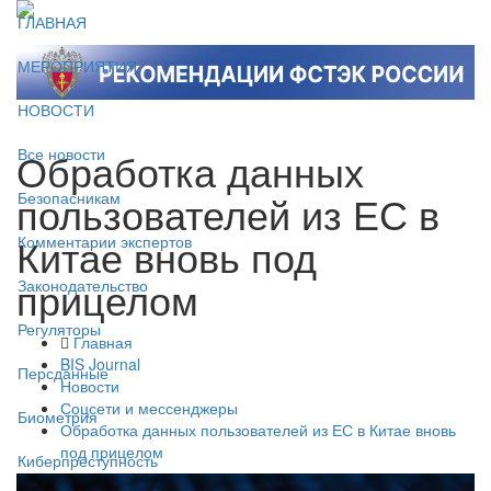
ГЛАВНАЯ
МЕРОПРИЯТИЯ
НОВОСТИ
Обработка данных
Все новости
пользователей из ЕС в
Безопасникам
Китае вновь под
Комментарии экспертов
прицелом
Законодательство
Регуляторы
Главная
BIS Journal
Персданные
Новости
Соцсети и мессенджеры
Биометрия
Обработка данных пользователей из ЕС в Китае вновь
под прицелом
Киберпреступность