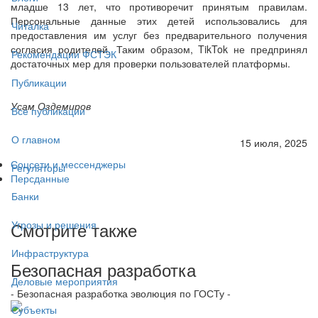
младше 13 лет, что противоречит принятым правилам.
Персональные данные этих детей использовались для
Читалка
предоставления им услуг без предварительного получения
согласия родителей. Таким образом, TikTok не предпринял
Рекомендации ФСТЭК
достаточных мер для проверки пользователей платформы.
Публикации
Усам Оздемиров
Все публикации
О главном
15 июля, 2025
Соцсети и мессенджеры
Регуляторы
Персданные
Банки
Смотрите также
Угрозы и решения
Инфраструктура
Безопасная разработка
Деловые мероприятия
- Безопасная разработка эволюция по ГОСТу -
Субъекты