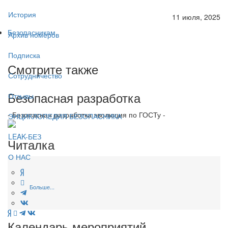
История
11 июля, 2025
Безопасникам
Архив номеров
Подписка
Смотрите также
Сотрудничество
Безопасная разработка
Отзывы
- Безопасная разработка эволюция по ГОСТу -
ЭНЦИКЛОПЕДИЯ БЕЗОПАСНИКА
LEAK-БЕЗ
Читалка
О НАС
Больше...
Календарь мероприятий