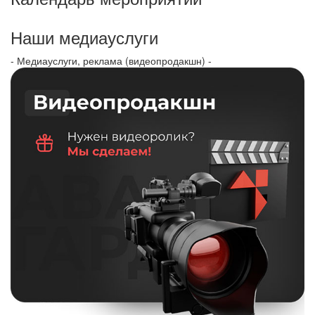
Наши медиауслуги
- Медиауслуги, реклама (видеопродакшн) -