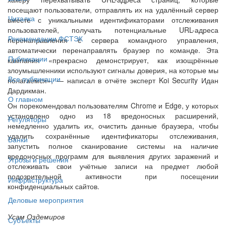
посещают пользователи, отправлять их на удалённый сервер
Читалка
вместе с уникальными идентификаторами отслеживания
пользователей, получать потенциальные URL-адреса
Рекомендации ФСТЭК
перенаправления с сервера командного управления,
автоматически перенаправлять браузер по команде. Эта
Публикации
кампания «прекрасно демонстрирует, как изощрённые
злоумышленники используют сигналы доверия, на которые мы
Все публикации
полагаемся», — написал в отчёте эксперт Koi Security Идан
Дардикман.
О главном
Он порекомендовал пользователям Chrome и Edge, у которых
установлено одно из 18 вредоносных расширений,
Регуляторы
немедленно удалить их, очистить данные браузера, чтобы
удалить сохранённые идентификаторы отслеживания,
Банки
запустить полное сканирование системы на наличие
вредоносных программ для выявления других заражений и
Угрозы и решения
отслеживать свои учётные записи на предмет любой
подозрительной активности при посещении
Инфраструктура
конфиденциальных сайтов.
Деловые мероприятия
Усам Оздемиров
Субъекты