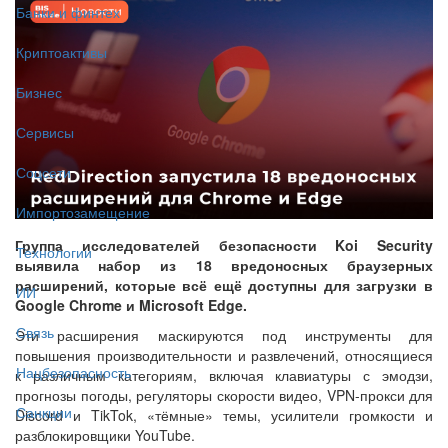
Банки и финтех
Криптоактивы
Бизнес
Сервисы
Соцсети
Импортозамещение
Группа исследователей безопасности Koi Security
Технологии
выявила набор из 18 вредоносных браузерных
расширений, которые всё ещё доступны для загрузки в
ИИ
Google Chrome и Microsoft Edge.
Связь
Эти расширения маскируются под инструменты для
повышения производительности и развлечений, относящиеся
Нацбезопасность
к различным категориям, включая клавиатуры с эмодзи,
прогнозы погоды, регуляторы скорости видео, VPN-прокси для
Санкции
Discord и TikTok, «тёмные» темы, усилители громкости и
разблокировщики YouTube.