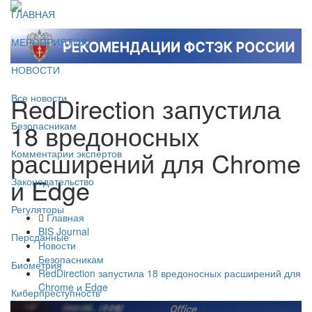
ГЛАВНАЯ
МЕРОПРИЯТИЯ
НОВОСТИ
RedDirection запустила
Все новости
18 вредоносных
Безопасникам
расширений для Chrome
Комментарии экспертов
и Edge
Законодательство
Регуляторы
Главная
BIS Journal
Персданные
Новости
Безопасникам
Биометрия
RedDirection запустила 18 вредоносных расширений для
Chrome и Edge
Киберпреступность