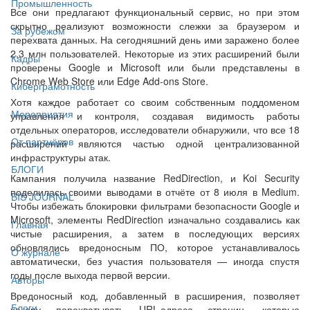
Промышленность
Все они предлагают функциональный сервис, но при этом
скрытно реализуют возможности слежки за браузером и
За рубежом
перехвата данных. На сегодняшний день ими заражено более
2,3 млн пользователей. Некоторые из этих расширений были
Кадры
проверены Google и Microsoft или были представлены в
Chrome Web Store или Edge Add-ons Store.
Киберграмотность
Хотя каждое работает со своим собственным поддоменом
Мероприятия
управления и контроля, создавая видимость работы
отдельных операторов, исследователи обнаружили, что все 18
От партнёров
расширений являются частью одной централизованной
инфраструктуры атак.
БЛОГИ
Кампания получила название RedDirection, и Koi Security
поделилась своими выводами в отчёте от 8 июля в Medium.
BIS JOURNAL
Чтобы избежать блокировки фильтрами безопасности Google и
Microsoft, элементы RedDirection изначально создавались как
Главная
чистые расширения, а затем в последующих версиях
обновлялись вредоносным ПО, которое устанавливалось
О журнале
автоматически, без участия пользователя — иногда спустя
годы после выхода первой версии.
Авторы
Вредоносный код, добавленный в расширения, позволяет
Блоги
хакеру перехватывать URL-адреса страниц, которые