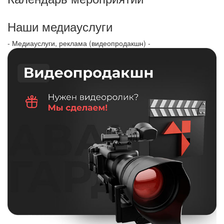
Наши медиауслуги
- Медиауслуги, реклама (видеопродакшн) -