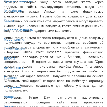
Промышленность
скамеров, которые чаще всего атакуют жертв через
поддельные сайты, имитирующие страницы входа или
За рубежом
оформления заказа Amazon, а также фишинговые
электронные письма. Первые обычно создаются для кражи
Кадры
легитимных логинов клиентов маркетплейса и могут привести
к «несанкционированным покупкам, краже личных данных или
Киберграмотность
злоупотреблению подарочными картами».
Фишинговые письма же часто генерируются с целью создать у
Мероприятия
получателя ощущение срочности, например, сообщая об
«ошибках возврата средств» или «проблемах с аккаунтом».
От партнёров
«Недавно Check Point Research пресекла фишинговую
кампанию, проводившуюся от имени Amazon, — пояснили
БЛОГИ
специалисты. — В одном из писем тема звучала как "Срок
возврата средств — системная ошибка Amazon", а адрес
BIS JOURNAL
электронной почты отправителя был подделан так, чтобы он
выглядел как адрес Amazon. Получатели перешли по ссылке
Главная
"Обновить свой адрес", которая вела на фейковую страницу
входа в Amazon, созданную для сбора учётных данных
О журнале
пользователя».
Авторы
Во время Prime Day покупателям настоятельно
рекомендуется посещать сайт или приложение
Блоги
маркетплейса напрямую, избегать переходов по ссылкам в