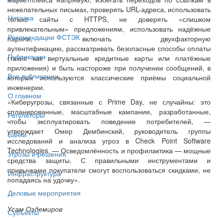
нежелательных письмах, проверять URL-адреса, использовать
Читалка
только сайты с HTTPS, не доверять «слишком
привлекательным» предложениям, использовать надёжные
Рекомендации ФСТЭК
пароли, включать двухфакторную
аутентификацию, рассматривать безопасные способы оплаты
Публикации
(такие как виртуальные кредитные карты или платёжные
приложения) и быть настороже при получении сообщений, в
Все публикации
которых используются классические приёмы социальной
инженерии.
О главном
«Киберугрозы, связанные с Prime Day, не случайны: это
спланированные, масштабные кампании, разработанные,
Регуляторы
чтобы эксплуатировать поведение потребителей, —
утверждает Омер Дембинский, руководитель группы
Банки
исследований и анализа угроз в Check Point Software
Technologies. — Осведомлённость и профилактика — мощные
Угрозы и решения
средства защиты. С правильными инструментами и
привычками покупатели смогут воспользоваться скидками, не
Инфраструктура
попадаясь на удочку».
Деловые мероприятия
Усам Оздемиров
Субъекты