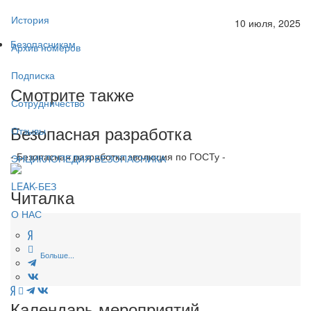
История
10 июля, 2025
Безопасникам
Архив номеров
Подписка
Смотрите также
Сотрудничество
Безопасная разработка
Отзывы
- Безопасная разработка эволюция по ГОСТу -
ЭНЦИКЛОПЕДИЯ БЕЗОПАСНИКА
LEAK-БЕЗ
Читалка
О НАС
Больше...
Календарь мероприятий