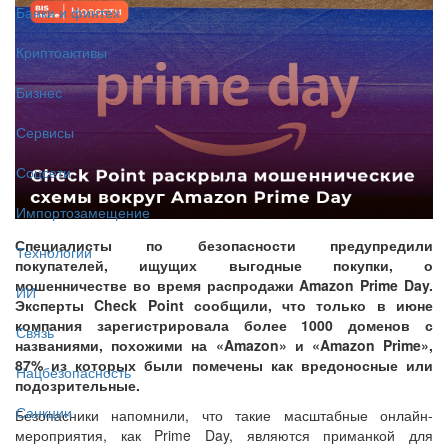
Банки и финтех
Криптоактивы
Бизнес
Сервисы
Соцсети
Импортозамещение
Специалисты по безопасности предупредили
Технологии
покупателей, ищущих выгодные покупки, о
мошенничестве во время распродажи Amazon Prime Day.
ИИ
Эксперты Check Point сообщили, что только в июне
компания зарегистрировала более 1000 доменов с
Связь
названиями, похожими на «Amazon» и «Amazon Prime»,
87% из которых были помечены как вредоносные или
Нацбезопасность
подозрительные.
Санкции
Безопасники напомнили, что такие масштабные онлайн-
мероприятия, как Prime Day, являются приманкой для