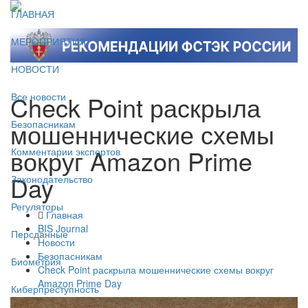
ГЛАВНАЯ
МЕРОПРИЯТИЯ
НОВОСТИ
Check Point раскрыла
Все новости
мошеннические схемы
Безопасникам
вокруг Amazon Prime
Комментарии экспертов
Day
Законодательство
Регуляторы
Главная
BIS Journal
Персданные
Новости
Безопасникам
Биометрия
Check Point раскрыла мошеннические схемы вокруг
Amazon Prime Day
Киберпреступность