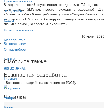
Промышленность
В апреле похожий функционал представила Т2, однако, в
этом случае SMS-код просто приходит с задержкой. Для
За рубежом
абонентов «МегаФона» работает услуга «Защита близких», а,
например, «Т-Мобайл» блокирует потенциально скамерские
Кадры
звонки с помощью своего «Нейрощита».
Киберграмотность
10 июня, 2025
Мероприятия
Безопасникам
От партнёров
БЛОГИ
Смотрите также
BIS JOURNAL
Безопасная разработка
Главная
- Безопасная разработка эволюция по ГОСТу -
О журнале
Читалка
Авторы
Блоги