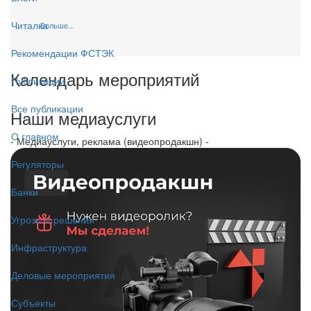
Читалка
Больше...
Рекомендации ФСТЭК
Календарь мероприятий
Публикации
Все публикации
Наши медиауслуги
О главном
- Медиауслуги, реклама (видеопродакшн) -
Регуляторы
Банки
Угрозы и решения
Инфраструктура
Деловые мероприятия
Субъекты