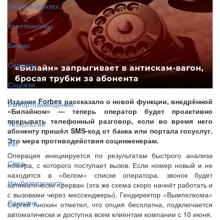
Банки и финтех
Криптоактивы
Бизнес
Сервисы
Соцсети
Издание Forbes рассказало о новой функции, внедрённой
Импортозамещение
«Билайном» — теперь оператор будет проактивно
прерывать телефонный разговор, если во время него
Технологии
абоненту пришёл SMS-код от банка или портала госуслуг.
Это мера противодействия социнженерам.
ИИ
Операция инициируется по результатам быстрого анализа
Связь
номера, с которого поступает вызов. Если номер новый и не
находится в «белом» списке оператора, звонок будет
Нацбезопасность
автоматически прерван (эта же схема скоро начнёт работать и
с вызовами через мессенджеры). Гендиректор «Вымпелкома»
Санкции
Сергей Анохин отметил, что опция бесплатна, подключается
автоматически и доступна всем клиентам компании с 10 июня.