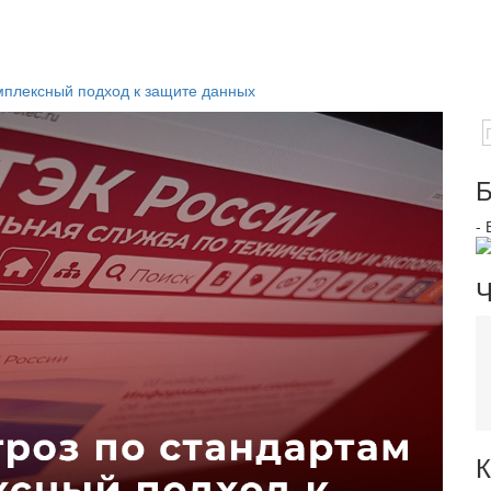
мплексный подход к защите данных
Б
-
Ч
К