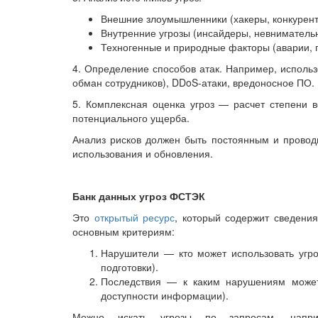
Внешние злоумышленники (хакеры, конкурент
Внутренние угрозы (инсайдеры, невнимательн
Техногенные и природные факторы (аварии, 
4. Определение способов атак. Например, исполь
обман сотрудников), DDoS-атаки, вредоносное ПО.
5. Комплексная оценка угроз — расчет степени 
потенциального ущерба.
Анализ рисков должен быть постоянным и проводит
использования и обновления.
Банк данных угроз ФСТЭК
Это
открытый ресурс
, который содержит сведени
основным критериям:
Нарушители — кто может использовать угро
подготовки).
Последствия — к каким нарушениям может 
доступности информации).
Можно искать угрозы по запросам, напри