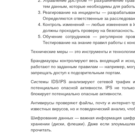
тем данным, которые необходимы для работы
Реагирование на инциденты — разрабатывают
Определяются ответственные за расследован
Контроль изменений — любые изменения в И
должны проходить проверку на безопасность.
Обучение сотрудников — регулярное пров
Тестирование на знание правил работы с к
Технические меры — это инструменты и технологи
Брандмауэры контролируют весь входящий и исхо
работают по заданным правилам — например, могут
запрещать доступ к подозрительным портам.
Системы IDS/IPS анализируют сетевой трафик 
потенциально опасной активности. IPS не тольк
блокирует потенциально опасные активности.
Антивирусы проверяют файлы, почту и интернет-т
известных вирусов, но и поведенческий анализ, что
Шифрование данных — важная информация шифрую
хранении (диски, флешки). Даже если злоумышлен
прочитать.