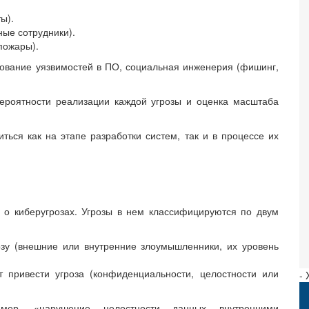
ы).
ые сотрудники).
пожары).
зование уязвимостей в ПО, социальная инженерия (фишинг,
вероятности реализации каждой угрозы и оценка масштаба
ься как на этапе разработки систем, так и в процессе их
я о киберугрозах. Угрозы в нем классифицируются по двум
зу (внешние или внутренние злоумышленники, их уровень
привести угроза (конфиденциальности, целостности или
-
мер, «нарушение целостности данных внутренними