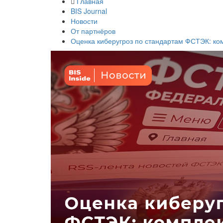
Главная
BIS Journal
Новости
От партнёров
Оценка киберугроз по стандартам ФСТЭК: ко