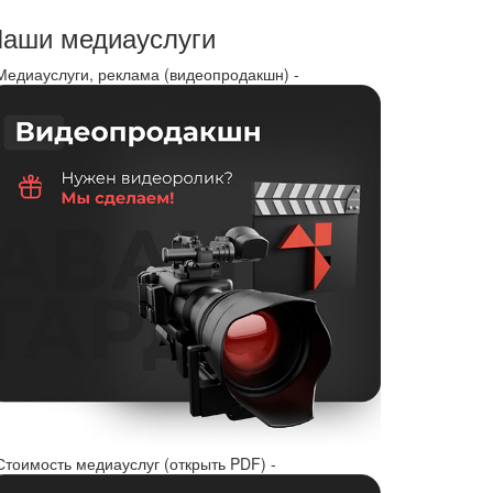
аши медиауслуги
 Медиауслуги, реклама (видеопродакшн) -
Стоимость медиауслуг (открыть PDF) -