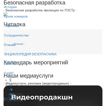
Безопасная разработка
История
- Безопасная разработка эволюция по ГОСТу -
Архив номеров
Читалка
Подписка
Сотрудничество
Больше...
Отзывы
ЭНЦИКЛОПЕДИЯ БЕЗОПАСНИКА
Календарь мероприятий
LEAK-БЕЗ
О НАС
Наши медиауслуги
- Медиауслуги, реклама (видеопродакшн) -