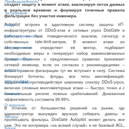
Промышленность
создает защиту в момент атаки, анализируя поток данных
в реальном времени и формируя точечные правила
За рубежом
фильтрации без участия инженера.
Autopilot встроен в адаптивную систему защиты ИT-
Кадры
инфраструктуры от DDoS-атак и сетевых угроз DosGate и
работает на базе поведенческого анализа, сигнатур и
Киберграмотность
собственных rate-limit-метрик. В момент атаки он
автоматически определяет её вектор, подбирает
Мероприятия
необходимые меры и генерирует набор взаимосвязанных
правил. Решение о предложенных правилах принимает
От партнёров
сетевой инженер, если он согласен с рекомендациями –
новые правила фильтрации тут же вступают в силу. Система
БЛОГИ
блокирует ботнеты, флуды, все типы амплификаций,
эффективно противодействуя широкому спектру DDoS-угроз,
BIS JOURNAL
включая сложные многовекторные атаки — быстро, точно и с
минимальным риском ложных срабатываний. Доказанная
Главная
эффективность составила 99.99%.
О журнале
В отличие от большинства решений на рынке, где
администратор вынужден вручную собирать дампы и
Авторы
прописывать фильтры, DosGate Autopilot может делать все
сам. Это не контрмера «на всякий случай» и не базовый ACL,
Блоги