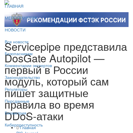
ГЛАВНАЯ
МЕРОПРИЯТИЯ
НОВОСТИ
Servicepipe представила
Все новости
DosGate Autopilot —
Безопасникам
первый в России
Комментарии экспертов
модуль, который сам
Законодательство
пишет защитные
Регуляторы
правила во время
Персданные
DDoS-атаки
Биометрия
Киберпреступность
Главная