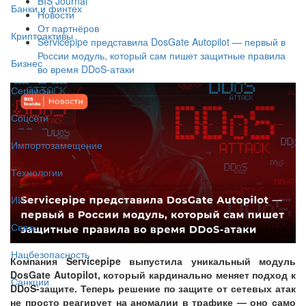
BIS Journal
Банки и финтех
Новости
От партнёров
Криптоактивы
Servicepipe представила DosGate Autopilot — первый в
России модуль, который сам пишет защитные правила
Бизнес
во время DDoS-атаки
Сервисы
Соцсети
Импортозамещение
Технологии
ИИ
Связь
Нацбезопасность
Компания Servicepipe выпустила уникальный модуль
DosGate Autopilot, который кардинально меняет подход к
Санкции
DDoS-защите. Теперь решение по защите от сетевых атак
не просто реагирует на аномалии в трафике — оно само