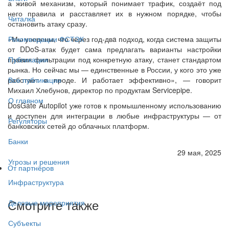
а живой механизм, который понимает трафик, создаёт под
него правила и расставляет их в нужном порядке, чтобы
Читалка
остановить атаку сразу.
«Мы уверены, что через год-двa подход, когда система защиты
Рекомендации ФСТЭК
от DDoS-атак будет сама предлагать варианты настройки
правил фильтрации под конкретную атаку, станет стандартом
Публикации
рынка. Но сейчас мы — единственные в России, у кого это уже
работает в проде. И работает эффективно», — говорит
Все публикации
Михаил Хлебунов, директор по продуктам Servicepipe.
О главном
DosGate Autopilot уже готов к промышленному использованию
и доступен для интеграции в любые инфраструктуры — от
Регуляторы
банковских сетей до облачных платформ.
Банки
29 мая, 2025
Угрозы и решения
От партнёров
Инфраструктура
Смотрите также
Деловые мероприятия
Субъекты