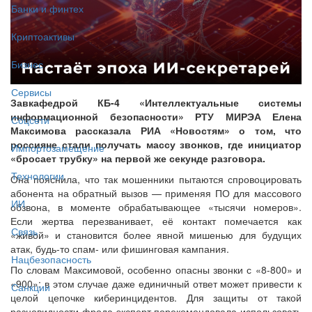
Банки и финтех
Криптоактивы
Бизнес
Сервисы
Завкафедрой КБ-4 «Интеллектуальные системы
информационной безопасности» РТУ МИРЭА Елена
Соцсети
Максимова рассказала РИА «Новостям» о том, что
россияне стали получать массу звонков, где инициатор
Импортозамещение
«бросает трубку» на первой же секунде разговора.
Технологии
Она пояснила, что так мошенники пытаются спровоцировать
абонента на обратный вызов — применяя ПО для массового
ИИ
обзвона, в моменте обрабатывающее «тысячи номеров».
Если жертва перезванивает, её контакт помечается как
Связь
«живой» и становится более явной мишенью для будущих
атак, будь-то спам- или фишинговая кампания.
Нацбезопасность
По словам Максимовой, особенно опасны звонки с «8-800» и
«900»: в этом случае даже единичный ответ может привести к
Санкции
целой цепочке киберинцидентов. Для защиты от такой
разновидности фрода эксперт порекомендовала использовать