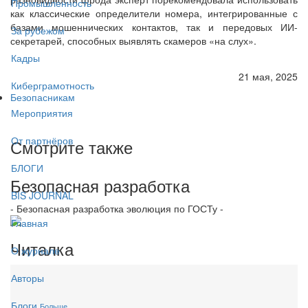
Промышленность
как классические определители номера, интегрированные с
базами мошеннических контактов, так и передовых ИИ-
За рубежом
секретарей, способных выявлять скамеров «на слух».
Кадры
21 мая, 2025
Киберграмотность
Безопасникам
Мероприятия
От партнёров
Смотрите также
БЛОГИ
Безопасная разработка
BIS JOURNAL
- Безопасная разработка эволюция по ГОСТу -
Главная
Читалка
О журнале
Авторы
Блоги
Больше...