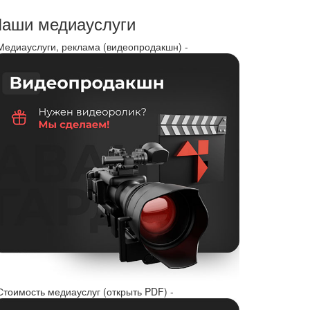
аши медиауслуги
 Медиауслуги, реклама (видеопродакшн) -
Стоимость медиауслуг (открыть PDF) -