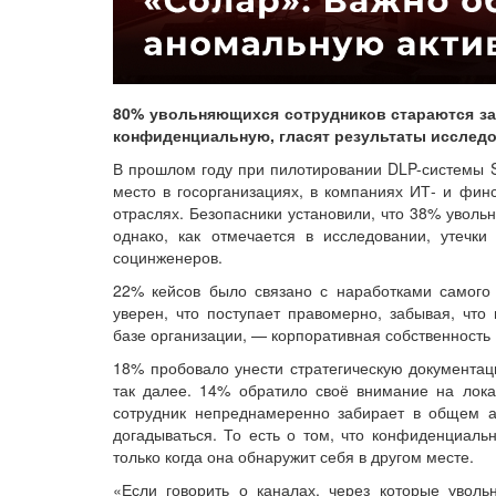
80% увольняющихся сотрудников стараются за
конфиденциальную, гласят результаты исследо
В прошлом году при пилотировании DLP-системы S
место в госорганизациях, в компаниях ИТ- и фин
отраслях. Безопасники установили, что 38% уволь
однако, как отмечается в исследовании, утечк
социнженеров.
22% кейсов было связано с наработками самого 
уверен, что поступает правомерно, забывая, что
базе организации, — корпоративная собственность 
18% пробовало унести стратегическую документац
так далее. 14% обратило своё внимание на лока
сотрудник непреднамеренно забирает в общем а
догадываться. То есть о том, что конфиденциал
только когда она обнаружит себя в другом месте.
«Если говорить о каналах, через которые увол