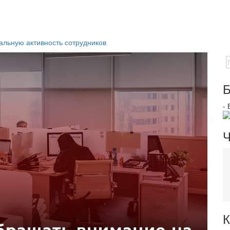
льную активность сотрудников
Б
-
Ч
К