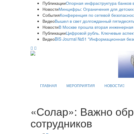
Публикации
Опорная инфраструктура банков в
Новости
Минцифры: Ограничения для детских
События
Конференция по сетевой безопаснос
Видео
Вышел в свет долгожданный пятидесяты
Новости
В Москве прошла вторая инженерная
Публикации
Цифровой рубль. Ключевые аспек
Видео
BIS Journal №51 "Информационная без
ГЛАВНАЯ
МЕРОПРИЯТИЯ
НОВОСТИ
«Солар»: Важно обр
сотрудников