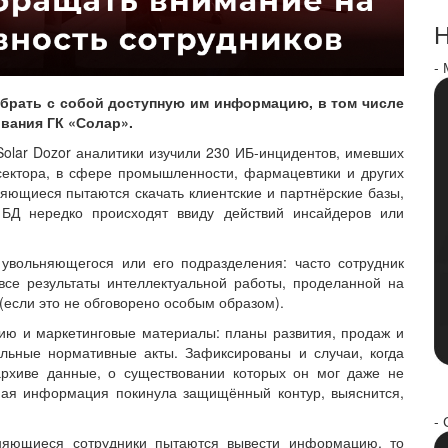
Н
-
брать с собой доступную им информацию, в том числе
вания ГК «Солар».
olar Dozor аналитики изучили 230 ИБ-инцидентов, имевших
сектора, в сфере промышленности, фармацевтики и других
няющиеся пытаются скачать клиентские и партнёрские базы,
и БД нередко происходят ввиду действий инсайдеров или
увольняющегося или его подразделения: часто сотрудник
 все результаты интеллектуальной работы, проделанной на
(если это не обговорено особым образом).
ию и маркетинговые материалы: планы развития, продаж и
льные нормативные акты. Зафиксированы и случаи, когда
рхиве данные, о существовании которых он мог даже не
ьная информация покинула защищённый контур, выяснится,
- 
ьняющиеся сотрудники пытаются вывести информацию, то