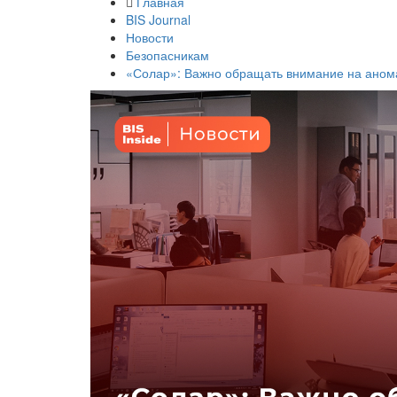
Главная
BIS Journal
Новости
Безопасникам
«Солар»: Важно обращать внимание на анома