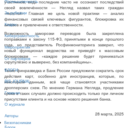
Промышленность
участников, ведь последние часто не осознают последствий
своей вовлечённости — Негляд назвал таких граждан
За рубежом
«пехотой». Главная же цель новой практики — анализ
финансовых связей ключевых фигурантов, блокировка их
Кадры
активов и привлечение к ответственности.
Возможность заморозки переводов была закреплена
Киберграмотность
поправками к закону 115-ФЗ, принятыми в конце прошлого
года, но представитель Росфинмониторинга заверил, что
Мероприятия
новый функционал ведомства не приведёт к массовым
блокировкам — «каждое решение будет приниматься
От партнёров
скрупулёзно и выверено, без компанейщины».
БЛОГИ
Также финразведка и Банк России предложили сократить срок
действия карт, особенно для иностранцев, которые, по
BIS JOURNAL
некоторым данным, всё чаще становятся участниками
дропперских схем. По мнению Германа Негляда, продление
Главная
срока в таких случаях должно происходить только при личном
присутствии клиента и на основе нового решения банка.
О журнале
28 марта, 2025
Авторы
Безопасникам
Блоги