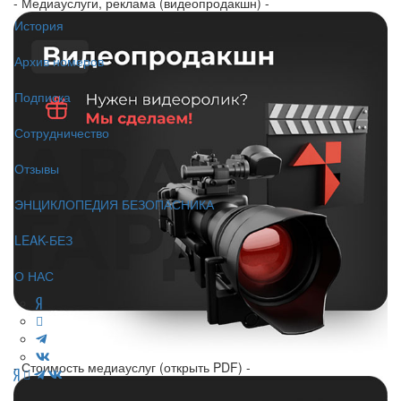
- Медиауслуги, реклама (видеопродакшн) -
История
Архив номеров
Подписка
Сотрудничество
Отзывы
ЭНЦИКЛОПЕДИЯ БЕЗОПАСНИКА
LEAK-БЕЗ
О НАС
- Стоимость медиауслуг (открыть PDF) -