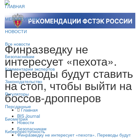
ГЛАВНАЯ
МЕРОПРИЯТИЯ
НОВОСТИ
Финразведку не
Все новости
интересует «пехота».
Безопасникам
Переводы будут ставить
Комментарии экспертов
на стоп, чтобы выйти на
Законодательство
боссов-дропперов
Регуляторы
Персданные
Главная
BIS Journal
Биометрия
Новости
Безопасникам
Киберпреступность
Финразведку не интересует «пехота». Переводы будут