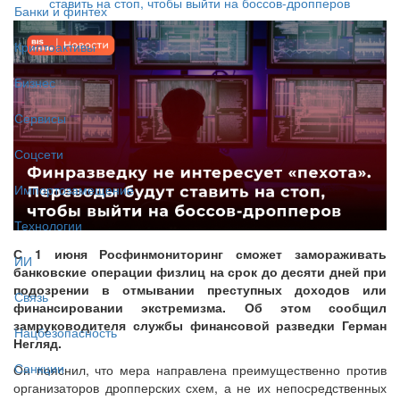
ставить на стоп, чтобы выйти на боссов-дропперов
Банки и финтех
Криптоактивы
Бизнес
Сервисы
Соцсети
Импортозамещение
Технологии
С 1 июня Росфинмониторинг сможет замораживать
ИИ
банковские операции физлиц на срок до десяти дней при
подозрении в отмывании преступных доходов или
Связь
финансировании экстремизма. Об этом сообщил
замруководителя службы финансовой разведки Герман
Нацбезопасность
Негляд.
Санкции
Он пояснил, что мера направлена преимущественно против
организаторов дропперских схем, а не их непосредственных