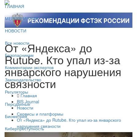
ГЛАВНАЯ
МЕРОПРИЯТИЯ
НОВОСТИ
От «Яндекса» до
Все новости
Rutube. Кто упал из-за
Безопасникам
январского нарушения
Комментарии экспертов
связности
Законодательство
Регуляторы
Главная
BIS Journal
Персданные
Новости
Сервисы и платформы
Биометрия
От «Яндекса» до Rutube. Кто упал из-за январского
нарушения связности
Киберпреступность