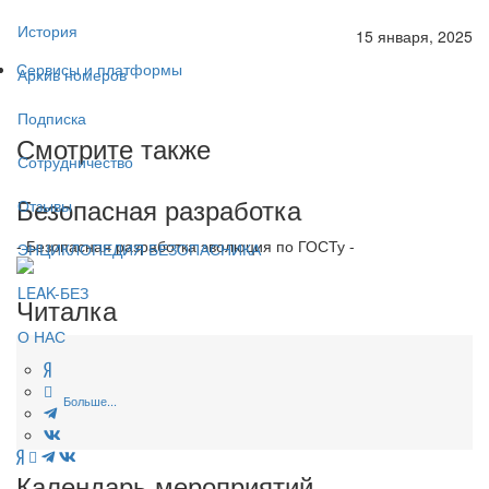
История
15 января, 2025
Сервисы и платформы
Архив номеров
Подписка
Смотрите также
Сотрудничество
Безопасная разработка
Отзывы
- Безопасная разработка эволюция по ГОСТу -
ЭНЦИКЛОПЕДИЯ БЕЗОПАСНИКА
LEAK-БЕЗ
Читалка
О НАС
Больше...
Календарь мероприятий