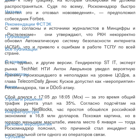
распространяться. Судя по всему, Роскомнадзор быстро
Читалка
заметил это и отозвал нововведения», — предположил
собеседник Forbes.
Рекомендации ФСТЭК
С ним согласны и источники журналистов в Минцифры и
«Ростелекоме» они утверждают, что РКН некорректно
Публикации
обновил Автоматическую систему безопасности интернета
(АСБИ), что и привело к ошибкам в работе ТСПУ по всей
Все публикации
стране.
О главном
Есть, однако, и другие версии. Гендиректор ST IT, эксперт
рынка TechNet НТИ Антон Аверьянов увидел вероятную
Регуляторы
причину произошедшего в неполадках на уровне ЦОДов, а
глава TelecomDaily Денис Кусков допустил как «мероприятия»
Банки
Роскомнадзора, так и DDoS-атаку.
Сбой длился с 17:05 до 18:05 (Мск) — за это время общий
Угрозы и решения
трафик рунета упал на 35%. Согласно подсчётам на
платформе NetBlocks, час простоя обошёлся российской
Инфраструктура
экономике в 16,8 млн долларов. Похожая картина, но в
гораздо меньшем масштабе, имела место 6 января — тогда
Деловые мероприятия
Роскомнадзор пояснил, что причиной стал инцидент на
магистральной сети одного из операторов связи.
Субъекты