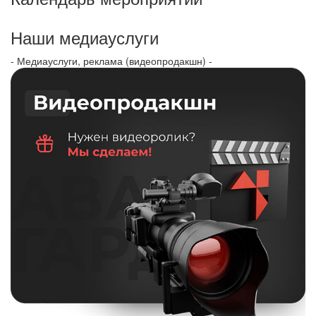
Наши медиауслуги
- Медиауслуги, реклама (видеопродакшн) -