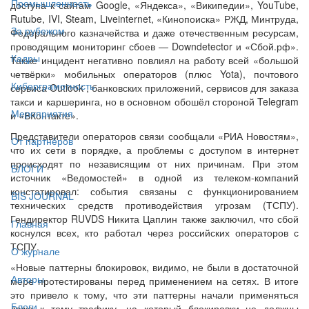
Промышленность
доступа к сайтам Google, «Яндекса», «Википедии», YouTube,
Rutube, IVI, Steam, Liveinternet, «Кинопоиска» РЖД, Минтруда,
За рубежом
Федерального казначейства и даже отечественным ресурсам,
проводящим мониторинг сбоев — Downdetector и «Сбой.рф».
Кадры
Также инцидент негативно повлиял на работу всей «большой
четвёрки» мобильных операторов (плюс Yota), почтового
Киберграмотность
сервиса Outlook , банковских приложений, сервисов для заказа
такси и каршеринга, но в основном обошёл стороной Telegram
Мероприятия
и «ВКонтакте».
Представители операторов связи сообщали «РИА Новостям»,
От партнёров
что их сети в порядке, а проблемы с доступом в интернет
происходят по независящим от них причинам. При этом
БЛОГИ
источник «Ведомостей» в одной из телеком-компаний
констатировал: события связаны с функционированием
BIS JOURNAL
технических средств противодействия угрозам (ТСПУ).
Гендиректор RUVDS Никита Цаплин также заключил, что сбой
Главная
коснулся всех, кто работал через российских операторов с
ТСПУ.
О журнале
«Новые паттерны блокировок, видимо, не были в достаточной
Авторы
мере протестированы перед применением на сетях. В итоге
это привело к тому, что эти паттерны начали применяться
Блоги
даже к тому трафику, на который блокировки не должны