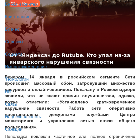
Банки и финтех
Криптоактивы
Бизнес
Сервисы
Соцсети
Импортозамещение
Вечером 14 января в российском сегменте Сети
Технологии
произошёл массовый сбой, затронувший множество
ресурсов и онлайн-сервисов. Поначалу в Роскомнадзоре
ИИ
заявили, что не знают причин случившегося, однако,
позже отметили: «Установлено кратковременное
Связь
нарушение связности. Работа сети оперативно
восстановлена дежурными службами Центра
Нацбезопасность
мониторинга и управления сетью связи общего
пользования».
Санкции
Неполадки повлекли частичное или полное ограничение