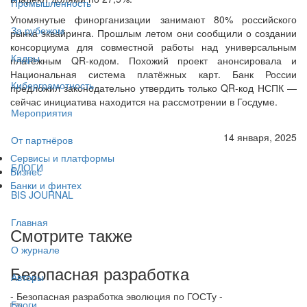
Промышленность
Упомянутые финорганизации занимают 80% российского
За рубежом
рынка эквайринга. Прошлым летом они сообщили о создании
консорциума для совместной работы над универсальным
Кадры
платёжным QR-кодом. Похожий проект анонсировала и
Национальная система платёжных карт. Банк России
Киберграмотность
предложил законодательно утвердить только QR-код НСПК —
сейчас инициатива находится на рассмотрении в Госдуме.
Мероприятия
14 января, 2025
От партнёров
Сервисы и платформы
БЛОГИ
Бизнес
Банки и финтех
BIS JOURNAL
Главная
Смотрите также
О журнале
Безопасная разработка
Авторы
- Безопасная разработка эволюция по ГОСТу -
Блоги