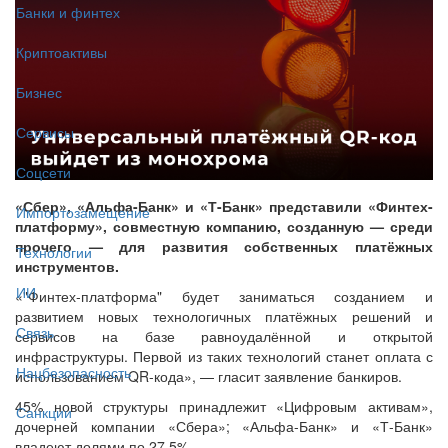
Банки и финтех
Криптоактивы
Бизнес
Сервисы
Соцсети
«Сбер», «Альфа-Банк» и «Т-Банк» представили «Финтех-
Импортозамещение
платформу», совместную компанию, созданную — среди
прочего — для развития собственных платёжных
Технологии
инструментов.
ИИ
«"Финтех-платформа" будет заниматься созданием и
развитием новых технологичных платёжных решений и
Связь
сервисов на базе равноудалённой и открытой
инфраструктуры. Первой из таких технологий станет оплата с
Нацбезопасность
использованием QR-кода», — гласит заявление банкиров.
45% новой структуры принадлежит «Цифровым активам»,
Санкции
дочерней компании «Сбера»; «Альфа-Банк» и «Т-Банк»
владеют долями по 27,5%.