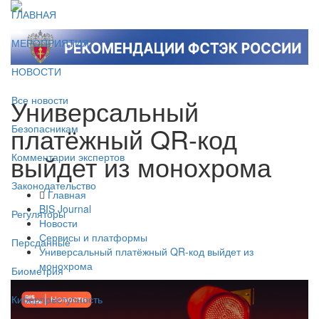
ГЛАВНАЯ
МЕРОПРИЯТИЯ
НОВОСТИ
Универсальный
Все новости
платёжный QR-код
Безопасникам
выйдет из монохрома
Комментарии экспертов
Законодательство
Главная
BIS Journal
Регуляторы
Новости
Сервисы и платформы
Персданные
Универсальный платёжный QR-код выйдет из
монохрома
Биометрия
Киберпреступность