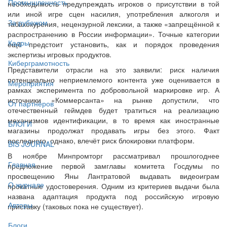
Промышленность
необходимость предупреждать игроков о присутствии в той
или иной игре сцен насилия, употребления алкоголя и
За рубежом
табакокурения, нецензурной лексики, а также «запрещённой к
распространению в России информации». Точные категории
Кадры
ещё предстоит установить, как и порядок проведения
экспертизы игровых продуктов.
Киберграмотность
Представители отрасли на это заявили: риск наличия
потенциально неприемлемого контента уже оценивается в
Мероприятия
рамках эксперимента по добровольной маркировке игр. А
источники «Коммерсанта» на рынке допустили, что
От партнёров
отечественный геймдев будет тратиться на реализацию
механизмов идентификации, в то время как иностранные
БЛОГИ
магазины продолжат продавать игры без этого. Факт
последнего, однако, влечёт риск блокировки платформ.
BIS JOURNAL
В ноябре Минпромторг рассматривал прошлогоднее
Главная
предложение первой замглавы комитета Госдумы по
просвещению Яны Лантратовой выдавать видеоиграм
О журнале
прокатные удостоверения. Одним из критериев выдачи была
названа адаптация продукта под российскую игровую
Авторы
приставку (таковых пока не существует).
Блоги