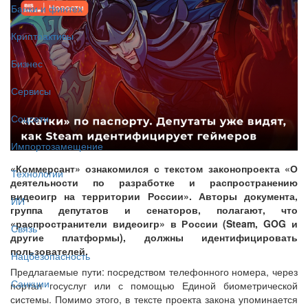
Банки и финтех
Криптоактивы
Бизнес
Сервисы
Соцсети
Импортозамещение
«Коммерсант» ознакомился с текстом законопроекта «О
Технологии
деятельности по разработке и распространению
видеоигр на территории России». Авторы документа,
ИИ
группа депутатов и сенаторов, полагают, что
«распространители видеоигр» в России (Steam, GOG и
Связь
другие платформы), должны идентифицировать
пользователей.
Нацбезопасность
Предлагаемые пути: посредством телефонного номера, через
Санкции
портал госуслуг или с помощью Единой биометрической
системы. Помимо этого, в тексте проекта закона упоминается