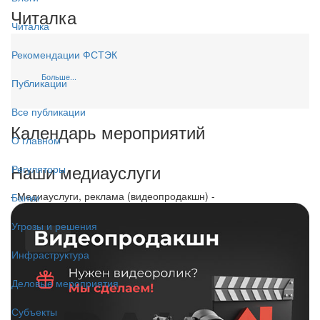
Читалка
Читалка
Рекомендации ФСТЭК
Больше...
Публикации
Все публикации
Календарь мероприятий
О главном
Наши медиауслуги
Регуляторы
- Медиауслуги, реклама (видеопродакшн) -
Банки
Угрозы и решения
Инфраструктура
Деловые мероприятия
Субъекты