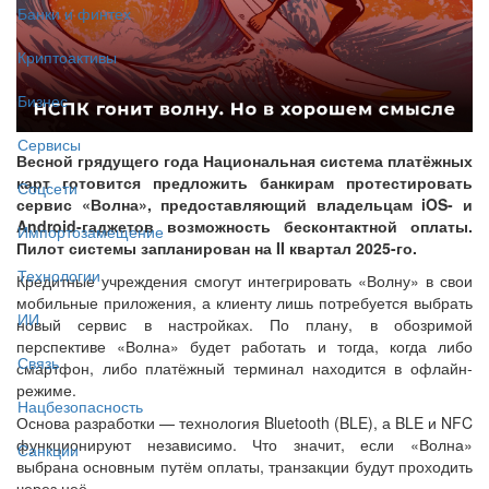
Банки и финтех
Криптоактивы
Бизнес
Сервисы
Весной грядущего года Национальная система платёжных
карт готовится предложить банкирам протестировать
Соцсети
сервис «Волна», предоставляющий владельцам iOS- и
Android-гаджетов возможность бесконтактной оплаты.
Импортозамещение
Пилот системы запланирован на II квартал 2025-го.
Технологии
Кредитные учреждения смогут интегрировать «Волну» в свои
мобильные приложения, а клиенту лишь потребуется выбрать
ИИ
новый сервис в настройках. По плану, в обозримой
перспективе «Волна» будет работать и тогда, когда либо
Связь
смартфон, либо платёжный терминал находится в офлайн-
режиме.
Нацбезопасность
Основа разработки — технология Bluetooth (BLE), а BLE и NFC
функционируют независимо. Что значит, если «Волна»
Санкции
выбрана основным путём оплаты, транзакции будут проходить
через неё.