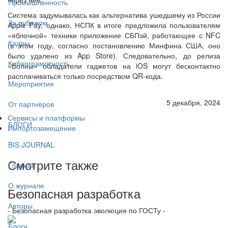
Промышленность
Система задумывалась как альтернатива ушедшему из России
За рубежом
Apple Pay, однако, НСПК в итоге предложила пользователям
«яблочной» техники приложение СБПэй, работающее с NFC
Кадры
(в этом году, согласно постановлению Минфина США, оно
было удалено из App Store). Следовательно, до релиза
Киберграмотность
«Волны» обладатели гаджетов на iOS могут бесконтактно
расплачиваться только посредством QR-кода.
Мероприятия
5 декабря, 2024
От партнёров
Сервисы и платформы
БЛОГИ
Импортозамещение
BIS JOURNAL
Смотрите также
Главная
О журнале
Безопасная разработка
Авторы
- Безопасная разработка эволюция по ГОСТу -
Блоги