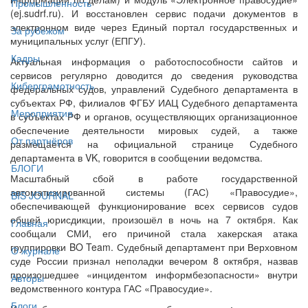
Промышленность
(ej.sudrf.ru). И восстановлен сервис подачи документов в
электронном виде через Единый портал государственных и
За рубежом
муниципальных услуг (ЕПГУ).
Кадры
Актуальная информация о работоспособности сайтов и
сервисов регулярно доводится до сведения руководства
Киберграмотность
федеральных судов, управлений Судебного департамента в
субъектах РФ, филиалов ФГБУ ИАЦ Судебного департамента
Мероприятия
в субъектах РФ и органов, осуществляющих организационное
обеспечение деятельности мировых судей, а также
От партнёров
размещается на официальной странице Судебного
департамента в VK, говорится в сообщении ведомства.
БЛОГИ
Масштабный сбой в работе государственной
автоматизированной системы (ГАС) «Правосудие»,
BIS JOURNAL
обеспечивающей функционирование всех сервисов судов
общей юрисдикции, произошёл в ночь на 7 октября. Как
Главная
сообщали СМИ, его причиной стала хакерская атака
группировки BO Team. Судебный департамент при Верховном
О журнале
суде России признал неполадки вечером 8 октября, назвав
произошедшее «инцидентом информбезопасности» внутри
Авторы
ведомственного контура ГАС «Правосудие».
Блоги