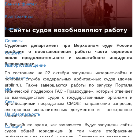
Банки и финтех
Криптоактивы
Бизнес
Сервисы
Судебный департамент при Верховном суде России
сообщил о восстановлении работы части сервисов
Соцсети
после продолжительного и масштабного инцидента
безопасности.
Импортозамещение
По состоянию на 22 октября запущены интернет-сайты и
Технологии
почтовая служба федеральных арбитражных судов (домен
arbitr.ru). Также завершаются работы по запуску Портала
ИИ
технической поддержки ГАС «Правосудие», который отвечает
за взаимодействие судов с государственными органами и
Связь
организациями посредством СМЭВ: направление запросов,
электронных исполнительных документов и электронных
Нацбезопасность
заказных писем.
В ближайшее время, как заявляется, будут запущены сайты
Санкции
судов общей юрисдикции (в том числе отображение
информации по делам) и модуль «Электронное правосудие»