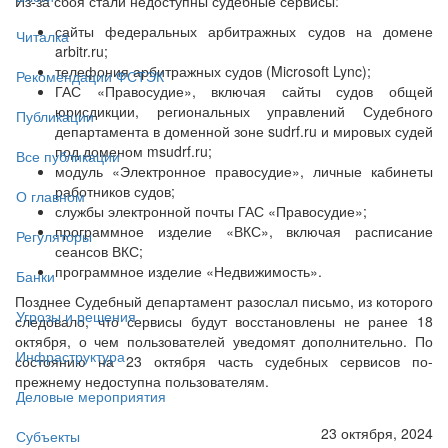
Из-за сбоя стали недоступны судебные сервисы:
сайты федеральных арбитражных судов на домене
Читалка
arbitr.ru;
телефония арбитражных судов (Microsoft Lync);
Рекомендации ФСТЭК
ГАС «Правосудие», включая сайты судов общей
юрисдикции, региональных управлений Судебного
Публикации
департамента в доменной зоне sudrf.ru и мировых судей
под доменом msudrf.ru;
Все публикации
модуль «Электронное правосудие», личные кабинеты
работников судов;
О главном
службы электронной почты ГАС «Правосудие»;
программное изделие «ВКС», включая расписание
Регуляторы
сеансов ВКС;
программное изделие «Недвижимость».
Банки
Позднее Судебный департамент разослал письмо, из которого
Угрозы и решения
следовало, что сервисы будут восстановлены не ранее 18
октября, о чем пользователей уведомят дополнительно. По
Инфраструктура
состоянию на 23 октября часть судебных сервисов по-
прежнему недоступна пользователям.
Деловые мероприятия
23 октября, 2024
Субъекты