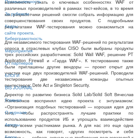
Промышленность
возможность узнать о ключевых особенностях WAF от
различных производителей в рамках тест-кейсов, в то время
За рубежом
как разработчики решений смогли собрать информацию для
совершенствования своих продуктов. С подробными
Кадры
результатами WAF-тестирования можно ознакомиться на
сайте проекта
.
Киберграмотность
Для независимого тестирования WAF-решений по результатам
опроса в отраслевых клубах CISO были выбраны продукты
Мероприятия
трех российских разработчиков: Solid Wall WAF, решение PT
Application Firewall и «Гарда WAF». К тестированию также
От партнёров
были приглашены другие вендоры — проект открыт для
участия еще двух производителей WAF-решений. Проводили
БЛОГИ
тестирование две независимые команды опытных
пентестеров: Dete Act и Singleton Security.
BIS JOURNAL
Директор по развитию бизнеса Solid Lab/Solid Soft Вячеслав
Главная
Железняков воспринял идею проекта с энтузиазмом:
«Организация подобных тестирований — хорошая идея для
О журнале
того, чтобы распространять лучшие практики по
использованию продуктов ИБ и упрощать взаимодействие
Авторы
между всеми участниками рынка. А для нас это еще одна
возможность, как говорят, «других посмотреть и себя
Блоги
показать» — собрать актуальные требования пользователей к