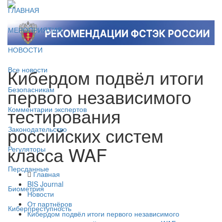
ГЛАВНАЯ
МЕРОПРИЯТИЯ
НОВОСТИ
Кибердом подвёл итоги
Все новости
первого независимого
Безопасникам
тестирования
Комментарии экспертов
российских систем
Законодательство
класса WAF
Регуляторы
Персданные
Главная
BIS Journal
Биометрия
Новости
От партнёров
Киберпреступность
Кибердом подвёл итоги первого независимого