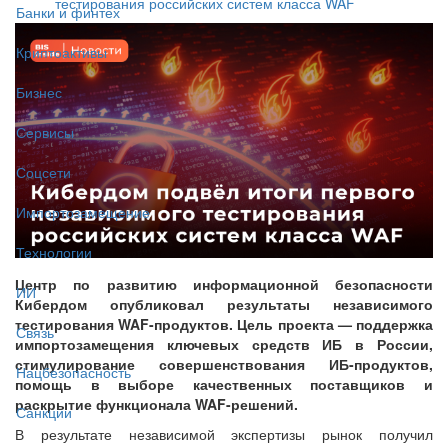
тестирования российских систем класса WAF
Банки и финтех
Криптоактивы
Бизнес
Сервисы
Соцсети
Импортозамещение
Технологии
Центр по развитию информационной безопасности
ИИ
Кибердом опубликовал результаты независимого
тестирования WAF-продуктов. Цель проекта — поддержка
Связь
импортозамещения ключевых средств ИБ в России,
стимулирование совершенствования ИБ-продуктов,
Нацбезопасность
помощь в выборе качественных поставщиков и
раскрытие функционала WAF-решений.
Санкции
В результате независимой экспертизы рынок получил