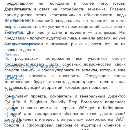
предоставляют на тест-драйв и, более того, готовы
История
дорабатывать в ответ на потребности заказчика. Главное
преимущество этого «состязания» в объективности, ведь
Архив номеров
методология испытаний создавалась не членами некоего
жюри, а совместными усилиями производителей, заказчиков и
Подписка
экспертов. Для нас участие в проекте — это вызов. Мы
представили продукт аудитории лишь в начале апреля, но уже
Сотрудничество
смело конкурируем с игроками рынка и, опять же, не на
словах, а делом».
Отзывы
По результатам тестирования все участники смогли
продемонстрировать часть основных возможностей своих
ЭНЦИКЛОПЕДИЯ БЕЗОПАСНИКА
средств защиты и сформулировать те аспекты, которые еще
предстоит показать и проверить. Следующие этапы
LEAK-БЕЗ
тестирования будут включать демонстрацию целого ряда
ключевых функций и гарантий, которые дает решение.
О НАС
Консультант проекта, основатель и генеральный директор
CyberEd & Singleton Security Егор Богомолов поделился
своими впечатлениями от первого WAF-дня в Кибердоме:
«Первый этап тестирования абсолютно точно достиг своей
цели! Привлек к интерес к актуальным возможностям WAF-
средств и сформировал запросы от аудитории клиентов и