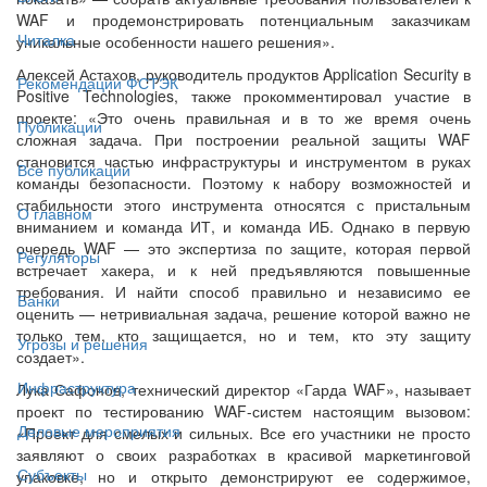
WAF и продемонстрировать потенциальным заказчикам
Читалка
уникальные особенности нашего решения».
Алексей Астахов, руководитель продуктов Application Security в
Рекомендации ФСТЭК
Positive Technologies, также прокомментировал участие в
проекте: «Это очень правильная и в то же время очень
Публикации
сложная задача. При построении реальной защиты WAF
становится частью инфраструктуры и инструментом в руках
Все публикации
команды безопасности. Поэтому к набору возможностей и
стабильности этого инструмента относятся с пристальным
О главном
вниманием и команда ИТ, и команда ИБ. Однако в первую
очередь WAF — это экспертиза по защите, которая первой
Регуляторы
встречает хакера, и к ней предъявляются повышенные
требования. И найти способ правильно и независимо ее
Банки
оценить — нетривиальная задача, решение которой важно не
только тем, кто защищается, но и тем, кто эту защиту
Угрозы и решения
создает».
Инфраструктура
Лука Сафонов, технический директор «Гарда WAF», называет
проект по тестированию WAF-систем настоящим вызовом:
Деловые мероприятия
«Проект для смелых и сильных. Все его участники не просто
заявляют о своих разработках в красивой маркетинговой
Субъекты
упаковке, но и открыто демонстрируют ее содержимое,