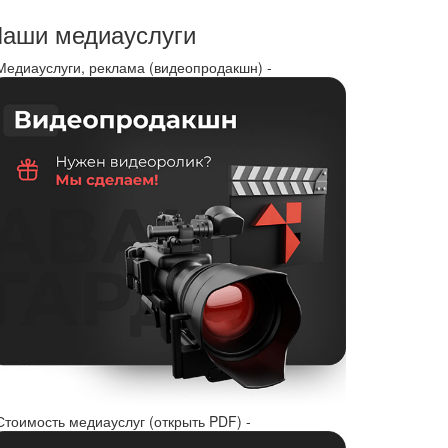
аши медиауслуги
 Медиауслуги, реклама (видеопродакшн) -
Стоимость медиауслуг (открыть PDF) -