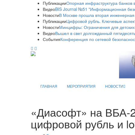
Публикации
Опорная инфраструктура банков в
Видео
BIS Journal №51 "Информационная без
Новости
В Москве прошла вторая инженерная
Публикации
Цифровой рубль. Ключевые аспек
Новости
Минцифры: Ограничения для детских
Видео
Вышел в свет долгожданный пятидесяты
События
Конференция по сетевой безопаснос
ГЛАВНАЯ
МЕРОПРИЯТИЯ
НОВОСТИ
«Диасофт» на ВБА-2
цифровой рубль и l