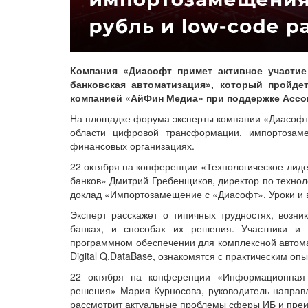
Компания «Диасофт примет активное участие
банковская автоматизация», который пройде
компанией «АйФин Медиа» при поддержке Ассо
На площадке форума эксперты компании «Диасофт»
области цифровой трансформации, импортозам
финансовых организациях.
22 октября на конференции «Технологическое лиде
банков» Дмитрий Гребенщиков, директор по техно
доклад «Импортозамещение с «Диасофт». Уроки и 
Эксперт расскажет о типичных трудностях, возн
банках, и способах их решения. Участники 
программном обеспечении для комплексной автом
Digital Q.DataBase, ознакомятся с практическим о
22 октября на конференции «Информационная 
решения» Мария Курносова, руководитель направ
рассмотрит актуальные проблемы сферы ИБ и преи