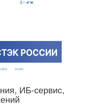
K-БЕЗ
О НАС
ния, ИБ-сервис,
жений