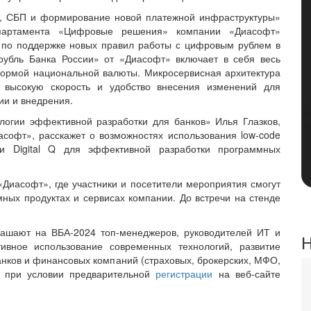
ь, СБП и формирование новой платежной инфраструктуры»
епартамента «Цифровые решения» компании «Диасофт»
 по поддержке новых правил работы с цифровым рублем в
убль Банка России» от «Диасофт» включает в себя весь
ормой национальной валюты. Микросервисная архитектура
 высокую скорость и удобство внесения изменений для
ии и внедрения.
огии эффективной разработки для банков» Илья Глазков,
софт», расскажет о возможностях использования low-code
и Digital Q для эффективной разработки программных
Диасофт», где участники и посетители мероприятия смогут
ых продуктах и сервисах компании. До встречи на стенде
ашают на ВБА-2024 топ-менеджеров, руководителей ИТ и
Н
тивное использование современных технологий, развитие
анков и финансовых компаний (страховых, брокерских, МФО,
, при условии предварительной
регистрации
на веб-сайте