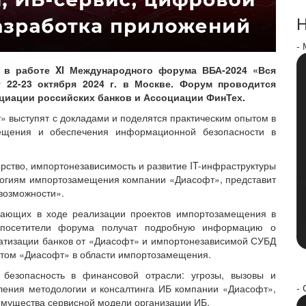
Н
-
 в работе XI Международного форума ВБА-2024 «Вся
т 22-23 октября 2024 г. в Москве. Форум проводится
циации российских банков и Ассоциации ФинТех.
 выступят с докладами и поделятся практическим опытом в
ещения и обеспечения информационной безопасности в
рство, импортонезависимость и развитие IT-инфраструктуры
логиям импортозамещения компании «Диасофт», представит
возможности».
икающих в ходе реализации проектов импортозамещения в
и посетители форума получат подробную информацию о
атизации банков от «Диасофт» и импортонезависимой СУБД
пытом «Диасофт» в области импортозамещения.
безопасность в финансовой отрасли: угрозы, вызовы и
- 
ления методологии и консалтинга ИБ компании «Диасофт»,
мущества сервисной модели организации ИБ.