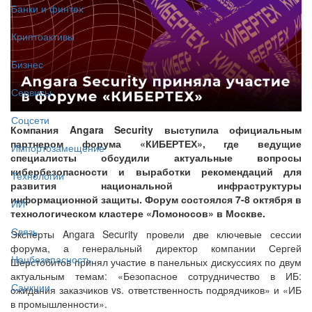
Банки и финтех
Криптоактивы
Бизнес
Сервисы
Соцсети
Компания Angara Security выступила официальным
партнером форума «КИБЕРТЕХ», где ведущие
Импортозамещение
специалисты обсудили актуальные вопросы
кибербезопасности и выработки рекомендаций для
Технологии
развития национальной инфраструктуры
информационной защиты. Форум состоялся 7-8 октября в
ИИ
технологическом кластере «Ломоносов» в Москве.
Связь
Эксперты Angara Security провели две ключевые сессии
форума, а генеральный директор компании Сергей
Нацбезопасность
Шерстобитов принял участие в панельных дискуссиях по двум
актуальным темам: «Безопасное сотрудничество в ИБ:
Санкции
ожидания заказчиков vs. ответственность подрядчиков» и «ИБ
в промышленности».