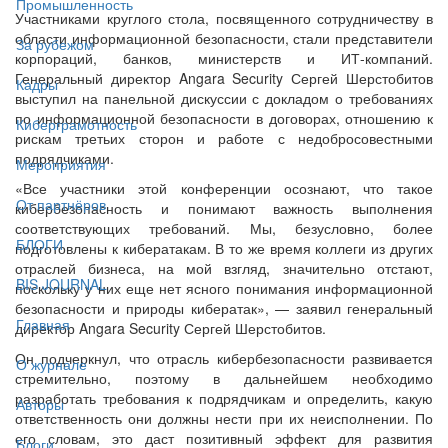
Промышленность
Участниками круглого стола, посвященного сотрудничеству в
области информационной безопасности, стали представители
За рубежом
корпораций, банков, министерств и ИТ-компаний.
Генеральный директор Angara Security Сергей Шерстобитов
Кадры
выступил на панельной дискуссии с докладом о требованиях
по информационной безопасности в договорах, отношению к
Киберграмотность
рискам третьих сторон и работе с недобросовестными
подрядчиками.
Мероприятия
«Все участники этой конференции осознают, что такое
От партнёров
кибербезопасность и понимают важность выполнения
соответствующих требований. Мы, безусловно, более
БЛОГИ
подготовлены к кибератакам. В то же время коллеги из других
отраслей бизнеса, на мой взгляд, значительно отстают,
BIS JOURNAL
поскольку у них еще нет ясного понимания информационной
безопасности и природы кибератак», — заявил генеральный
Главная
директор Angara Security Сергей Шерстобитов.
Он подчеркнул, что отрасль кибербезопасности развивается
О журнале
стремительно, поэтому в дальнейшем необходимо
разработать требования к подрядчикам и определить, какую
Авторы
ответственность они должны нести при их неисполнении. По
его словам, это даст позитивный эффект для развития
Блоги