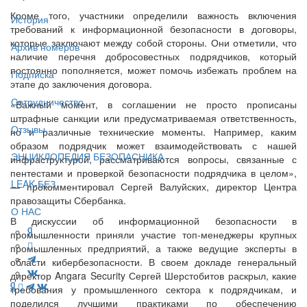
Кроме того, участники определили важность включения
История
требований к информационной безопасности в договоры,
которые заключают между собой стороны. Они отметили, что
Архив номеров
наличие перечня добросовестных подрядчиков, который
постоянно пополняется, может помочь избежать проблем на
Подписка
этапе до заключения договора.
Сотрудничество
«Важный момент, в соглашении не просто прописаны
штрафные санкции или предусматриваемая ответственность,
Отзывы
но и различные технические моменты. Например, каким
образом подрядчик может взаимодействовать с нашей
ЭНЦИКЛОПЕДИЯ БЕЗОПАСНИКА
инфраструктурой, рассматриваются вопросы, связанные с
пентестами и проверкой безопасности подрядчика в целом»,
LEAK-БЕЗ
— прокомментировал Сергей Валуйских, директор Центра
правозащиты Сбербанка.
О НАС
В дискуссии об информационной безопасности в
промышленности приняли участие топ-менеджеры крупных
промышленных предприятий, а также ведущие эксперты в
области кибербезопасности. В своем докладе генеральный
директор Angara Security Сергей Шерстобитов раскрыл, какие
требования у промышленного сектора к подрядчикам, и
поделился лучшими практиками по обеспечению