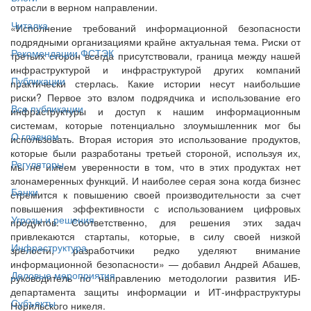
отрасли в верном направлении.
Читалка
«Исполнение требований информационной безопасности
подрядными организациями крайне актуальная тема. Риски от
Рекомендации ФСТЭК
третьих сторон всегда присутствовали, граница между нашей
инфраструктурой и инфраструктурой других компаний
Публикации
практически стерлась. Какие истории несут наибольшие
риски? Первое это взлом подрядчика и использование его
Все публикации
инфраструктуры и доступ к нашим информационным
системам, которые потенциально злоумышленник мог бы
О главном
использовать. Вторая история это использование продуктов,
которые были разработаны третьей стороной, используя их,
Регуляторы
мы не имеем уверенности в том, что в этих продуктах нет
злонамеренных функций. И наиболее серая зона когда бизнес
Банки
стремится к повышению своей производительности за счет
повышения эффективности с использованием цифровых
Угрозы и решения
продуктов. Соответственно, для решения этих задач
привлекаются стартапы, которые, в силу своей низкой
Инфраструктура
зрелости, разработчики редко уделяют внимание
информационной безопасности» — добавил Андрей Абашев,
Деловые мероприятия
руководитель по направлению методологии развития ИБ-
департамента защиты информации и ИТ-инфраструктуры
Субъекты
Норильского никеля.