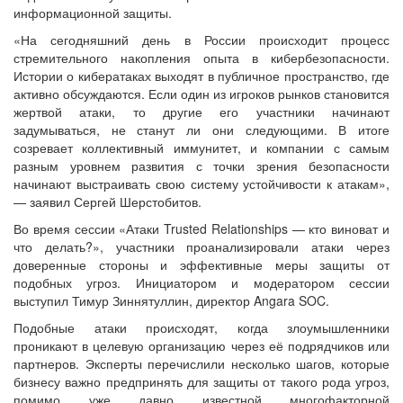
информационной защиты.
«На сегодняшний день в России происходит процесс
стремительного накопления опыта в кибербезопасности.
Истории о кибератаках выходят в публичное пространство, где
активно обсуждаются. Если один из игроков рынков становится
жертвой атаки, то другие его участники начинают
задумываться, не станут ли они следующими. В итоге
созревает коллективный иммунитет, и компании с самым
разным уровнем развития с точки зрения безопасности
начинают выстраивать свою систему устойчивости к атакам»,
— заявил Сергей Шерстобитов.
Во время сессии «Атаки Trusted Relationships — кто виноват и
что делать?», участники проанализировали атаки через
доверенные стороны и эффективные меры защиты от
подобных угроз. Инициатором и модератором сессии
выступил Тимур Зиннятуллин, директор Angara SOC.
Подобные атаки происходят, когда злоумышленники
проникают в целевую организацию через её подрядчиков или
партнеров. Эксперты перечислили несколько шагов, которые
бизнесу важно предпринять для защиты от такого рода угроз,
помимо уже давно известной многофакторной