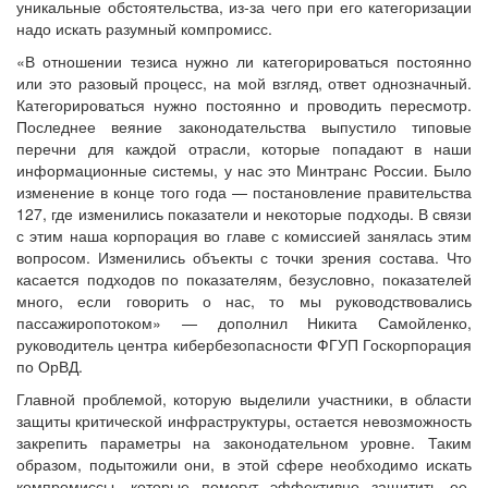
уникальные обстоятельства, из-за чего при его категоризации
надо искать разумный компромисс.
«В отношении тезиса нужно ли категорироваться постоянно
или это разовый процесс, на мой взгляд, ответ однозначный.
Категорироваться нужно постоянно и проводить пересмотр.
Последнее веяние законодательства выпустило типовые
перечни для каждой отрасли, которые попадают в наши
информационные системы, у нас это Минтранс России. Было
изменение в конце того года — постановление правительства
127, где изменились показатели и некоторые подходы. В связи
с этим наша корпорация во главе с комиссией занялась этим
вопросом. Изменились объекты с точки зрения состава. Что
касается подходов по показателям, безусловно, показателей
много, если говорить о нас, то мы руководствовались
пассажиропотоком» — дополнил Никита Самойленко,
руководитель центра кибербезопасности ФГУП Госкорпорация
по ОрВД.
Главной проблемой, которую выделили участники, в области
защиты критической инфраструктуры, остается невозможность
закрепить параметры на законодательном уровне. Таким
образом, подытожили они, в этой сфере необходимо искать
компромиссы, которые помогут эффективно защитить ее.