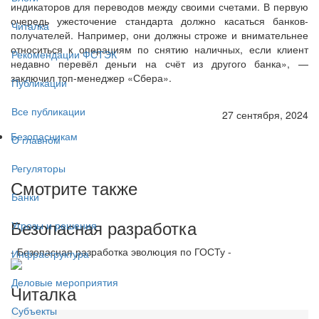
индикаторов для переводов между своими счетами. В первую
очередь ужесточение стандарта должно касаться банков-
Читалка
получателей. Например, они должны строже и внимательнее
относиться к операциям по снятию наличных, если клиент
Рекомендации ФСТЭК
недавно перевёл деньги на счёт из другого банка», —
заключил топ-менеджер «Сбера».
Публикации
Все публикации
27 сентября, 2024
Безопасникам
О главном
Регуляторы
Смотрите также
Банки
Безопасная разработка
Угрозы и решения
- Безопасная разработка эволюция по ГОСТу -
Инфраструктура
Деловые мероприятия
Читалка
Субъекты