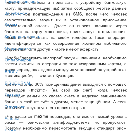
Промышленность
платёжной системы и привязать к устройству банковскую
карту, принадлежащую им; затем сообщают жертве данные
За рубежом
карты и код подтверждения из SMS, после чего человек
самостоятельно вводит их в установленное приложение
Кадры
бесконтактной оплаты. Далее он вносит наличные через
банкомат на карту мошенника, привязанную к приложению
Киберграмотность
бесконтактной оплаты на своём телефоне. Такая операция
идентифицируется как совершенная хозяином мобильного
Мероприятия
устройства, хотя доступ к карте имеют аферисты.
«Чтобы "перекрыть кислород" злоумышленникам, необходимо
От партнёров
ввести лимиты на операции по токенизированным картам, а
также период охлаждения между их установкой на устройствах
БЛОГИ
и активацией», — считает Кузнецов.
BIS JOURNAL
Кроме того, до 30% похищенных денег выводится с помощью
переводов «me2me» (на свой же счёт), когда человек
Главная
переводит деньги со своего счёта в надежно защищённом
банке на свой же счёт в другом, менее защищённом. А если
О журнале
такой счёт отсутствует, его просят открыть.
«Что касается me2me-переводов, они имеют низкий уровень
Авторы
риска — банковские антифрод-системы их пропускают.
Поэтому необходимо пересмотреть текущий стандарт риск-
Блоги