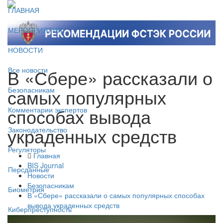
ГЛАВНАЯ
МЕРОПРИЯТИЯ
НОВОСТИ
В «Сбере» рассказали о
Все новости
самых популярных
Безопасникам
способах вывода
Комментарии экспертов
украденных средств
Законодательство
Регуляторы
Главная
BIS Journal
Персданные
Новости
Безопасникам
Биометрия
В «Сбере» рассказали о самых популярных способах
вывода украденных средств
Киберпреступность