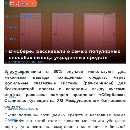
Банки и финтех
Криптоактивы
Бизнес
Сервисы
Соцсети
Импортозамещение
Злоумышленники в 80% случаев используют два
Технологии
механизма вывода похищенных средств: через
мобильные платёжные системы (pay-сервисы) для
ИИ
бесконтактной оплаты и переводы между счетами
жертвы, рассказал зампред правления «Сбербанка»
Связь
Станислав Кузнецов на XXI Международном банковском
форуме.
Нацбезопасность
Около половины похищаемых средств в настоящее время
Санкции
выводится по такой схеме: сначала мошенники убеждают
жертву установить на смартфон приложение мобильной