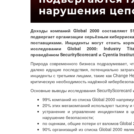
Доходы компаний Global 2000 составляют 51
подвергает организации серьёзным киберриск
поставщиками. Инциденты могут стоить корп
исследовании Global 2000: Industry Ti
проведённом SecurityScorecard и Cyentia Institut
Природа современного бизнеса подразумевает, чт
далеко идущие последствия, потенциально затраг
инциденты с третьими лицами, такие как Change He
критическую необходимость надёжной кибербезопас
Основные выводы исследования SecurityScorecard и C
99% компаний из списка Global 2000 напряму
20% этих мегакомпаний используют тысячу и
устранение и управление инцидентами в це
нарушение безопасности;
по оценкам, общие потери от взломов Global 
90% организаций из списка Global 2000 явля