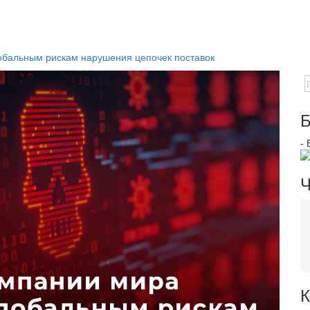
обальным рискам нарушения цепочек поставок
Б
-
Ч
К