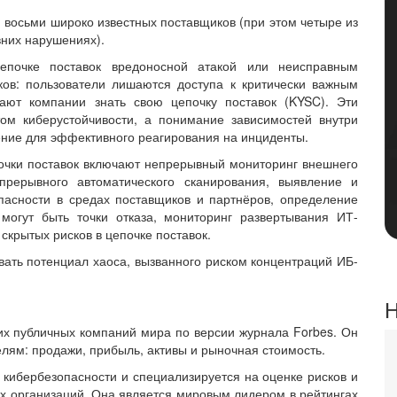
 восьми широко известных поставщиков (при этом четыре из
них нарушениях).
епочке поставок вредоносной атакой или неисправным
ков: пользователи лишаются доступа к критически важным
ают компании знать свою цепочку поставок (KYSC). Эти
ом киберустойчивости, а понимание зависимостей внутри
ние для эффективного реагирования на инциденты.
очки поставок включают непрерывный мониторинг внешнего
рерывного автоматического сканирования, выявление и
пасности в средах поставщиков и партнёров, определение
 могут быть точки отказа, мониторинг развертывания ИТ-
скрытых рисков в цепочке поставок.
вать потенциал хаоса, вызванного риском концентраций ИБ-
Н
их публичных компаний мира по версии журнала Forbes. Он
лям: продажи, прибыль, активы и рыночная стоимость.
 кибербезопасности и специализируется на оценке рисков и
х организаций. Она является мировым лидером в рейтингах