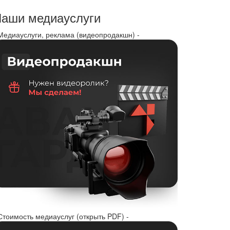
аши медиауслуги
 Медиауслуги, реклама (видеопродакшн) -
Стоимость медиауслуг (открыть PDF) -