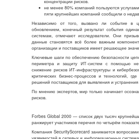
концентрации рисков.
не менее 80% компаний пользуются услугами
пяти крупнейших компаний сообщили о недав
Независимо от того, вызвано ли событие в ц
обновлением, конечный результат события одина
системам, отмечают исследователи. Они призыв
данные становятся всё более важным компонент
организации и поставщиков имеет решающее значе
Ключевые шаги по обеспечению безопасности цеп
периметра и защиту ИТ-систем с помощью неп
снижение рисков ИТ-инфраструктуры и кибербезо
критических бизнес-процессов и технологий, где
решений поставщиков для выявления и устранения 
По мнению экспертов, мир только начинает осозна
рисков.
Forbes Global 2000 — список двух тысяч крупнейш
ранжирует участников перечня по четырём показате
Компания SecurityScorecard занимается вопросами
уязвимостей в сетевых и информационных система