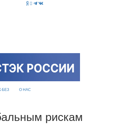
K-БЕЗ
О НАС
бальным рискам