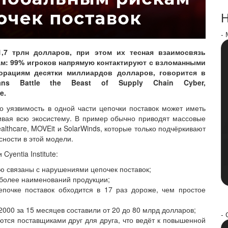
Н
-
,7 трлн долларов, при этом их тесная взаимосвязь
ам: 99% игроков напрямую контактируют с взломанными
орациям десятки миллиардов долларов, говорится в
tans Battle the Beast of Supply Chain Cyber,
e.
о уязвимость в одной части цепочки поставок может иметь
ивая всю экосистему. В пример обычно приводят массовые
althcare, MOVEit и SolarWinds, которые только подчёркивают
ности в этой модели.
yentia Institute:
ю связаны с нарушениями цепочек поставок;
 более наименований продукции;
почке поставок обходится в 17 раз дороже, чем простое
2000 за 15 месяцев составили от 20 до 80 млрд долларов;
- 
ются поставщиками друг для друга, что ведёт к повышенной