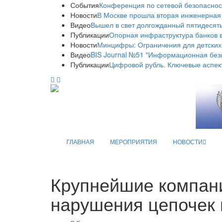
События
Конференция по сетевой безопаснос
Новости
В Москве прошла вторая инженерная
Видео
Вышел в свет долгожданный пятидесяты
Публикации
Опорная инфраструктура банков в
Новости
Минцифры: Ограничения для детских
Видео
BIS Journal №51 "Информационная без
Публикации
Цифровой рубль. Ключевые аспек
ГЛАВНАЯ
МЕРОПРИЯТИЯ
НОВОСТИ
Крупнейшие компан
нарушения цепочек 