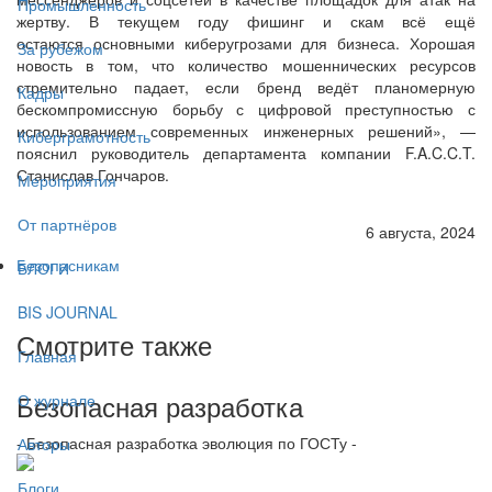
Промышленность
жертву. В текущем году фишинг и скам всё ещё
остаются основными киберугрозами для бизнеса. Хорошая
За рубежом
новость в том, что количество мошеннических ресурсов
стремительно падает, если бренд ведёт планомерную
Кадры
бескомпромиссную борьбу с цифровой преступностью с
использованием современных инженерных решений», —
Киберграмотность
пояснил руководитель департамента компании F.A.C.C.T.
Станислав Гончаров.
Мероприятия
От партнёров
6 августа, 2024
Безопасникам
БЛОГИ
BIS JOURNAL
Смотрите также
Главная
Безопасная разработка
О журнале
- Безопасная разработка эволюция по ГОСТу -
Авторы
Блоги