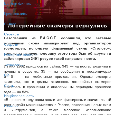
Банки и финтех
Криптоактивы
Бизнес
Сервисы
Безопасники из F.A.C.C.T. сообщили, что сетевые
мошенники снова мимикрируют под организаторов
Соцсети
гослотереи, используя фирменный стиль «Столото»:
только за первую половину этого года был обнаружен и
Импортозамещение
заблокирован 3491 ресурс такой направленности.
Технологии
Из них 2962 пришлось на сайты, 343 — на посты, аккаунты и
группы в соцсетях, 35 — на сообщения в мессенджерах
ИИ
и 151 — на мобильные приложения. Однако эксперты
заметили, что в целом активность лотерейных скамеров
Связь
снизилась в сравнении с аналогичным периодом прошлого
года — на 53%.
Нацбезопасность
«В прошлом году наши аналитики фиксировали значительный
рост-онлайн мошенничества в России, появление новых схем
Санкции
и инструментов, а также массовое использование
мессенджеров и соцсетей в качестве площадок для атак на