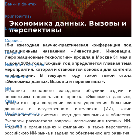
Банки и финтех
Криптоактивы
Бизнес
Сервисы
15-я ежегодная научно-практическая конференция под
традиционным названием «Инвестиции. Инновации.
Соцсети
Информационные технологии» прошла в Москве 31 мая и
1 июня 2024 года. Каждый год определяется главная тема
Импортозамещение
мероприятия, которая и становится основой для контента
конференции. В текущем году такой темой стала
Технологии
«Экономика данных. Вызовы и перспективы».
ИИ
Участники пленарного заседания обсудили задачи и
перспективы национального проекта «Экономика данных»,
Связь
приоритеты при внедрении систем управления большими
данными и искусственного интеллекта (ИИ), какие
Нацбезопасность
возможности эти системы несут для экономики и общества.
Эксперты рассмотрели вопросы использования готовых ИИ-
Санкции
моделей в организациях и компаниях, а также перспективы
российского ИИ-рынка и задачи по обеспечению его развития.