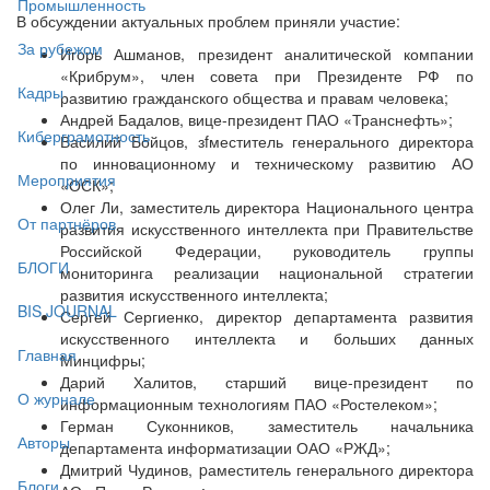
Промышленность
В обсуждении актуальных проблем приняли участие:
За рубежом
Игорь Ашманов, президент аналитической компании
«Крибрум», член совета при Президенте РФ по
Кадры
развитию гражданского общества и правам человека;
Андрей Бадалов, вице-президент ПАО «Транснефть»;
Киберграмотность
Василий Бойцов, зfместитель генерального директора
по инновационному и техническому развитию АО
Мероприятия
«ОСК»;
Олег Ли, заместитель директора Национального центра
От партнёров
развития искусственного интеллекта при Правительстве
Российской Федерации, руководитель группы
БЛОГИ
мониторинга реализации национальной стратегии
развития искусственного интеллекта;
BIS JOURNAL
Сергей Сергиенко, директор департамента развития
искусственного интеллекта и больших данных
Главная
Минцифры;
Дарий Халитов, старший вице-президент по
О журнале
информационным технологиям ПАО «Ростелеком»;
Герман Суконников, заместитель начальника
Авторы
департамента информатизации ОАО «РЖД»;
Дмитрий Чудинов, pаместитель генерального директора
Блоги