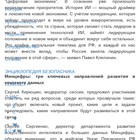
"Цифровая экономика". В сознание уже произошло
переключение приоритетов. История ИИ — мощный драйвер
История
и локомотив новой экономики. С учётом конкуренции, которая
сейчас происходит в мире на уровне макрорегионов, есть
Архив номеров
убеждённость, что та страна, которая сможет стать лидером в
части применения технологий ИИ, займёт лидирующее
Подписка
положение в новом мире и объединит вокруг себя остальных.
Это крайне актуальная тематика для РФ, и каждый из нас
Сотрудничество
может внести вклад, чтобы Россия заняла лидирующее
положение в этой сфере», — заявил Павел Клепинин.
Отзывы
ЭНЦИКЛОПЕДИЯ БЕЗОПАСНИКА
Минцифры: три ключевых направлений развития в
контексте данных
LEAK-БЕЗ
Сергей Кирюшин, модератор сессии, предложил участникам
О НАС
ответить на ряд вопросов, среди которых прозвучали такие:
что будет включать новый проект, какие цели и задачи
преследовать, какие направления будут развиваться в этой
связи.
Сергей Сергиенко, директор департамента развития
искусственного интеллекта и больших данных Минцифры,
обратил внимание, что в майском Указе Президента РФ