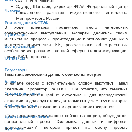
АО «Почта России»;
Эдуард Шантаев, директор ФГАУ Федеральный центр
Читалка
прикладного развития искусственного интеллекта
Минпромторга России.
Рекомендации ФСТЭК
В ходе пленарки прозвучало много интересных
содержательных выступлений, эксперты делились своим
Публикации
мнением на процессы, происходящие в экономике данных в
контексте применения ИИ, рассказывали об отраслевых
Все публикации
особенностях развития данной сферы (телекоммуникации,
почта, РЖД, торговля).
О главном
Регуляторы
Тематика экономики данных сейчас на острие
Банки
В начале сессии с вступительным словом выступил Павел
Клепинин, проректор РАНХиГС. Он отметил, что тематика
Угрозы и решения
этого мероприятия крайне актуальна и для президентской
академии, и для слушателей, которых выпускает вуз и которые
Инфраструктура
затем работают в компаниях и организациях госорганов.
«Тематика экономики данных сейчас на острие, обсуждается
Деловые мероприятия
национальный проект "Экономика данных и цифровая
трансформация", который придёт на смену проекту
Субъекты