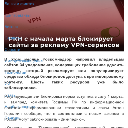
Банки и финтех
Криптоактивы
Бизнес
Сервисы
Соцсети
В этом месяце Роскомнадзор направил владельцам
Импортозамещение
сайтов 34 уведомления, содержащих требование удалить
контент, который рекламирует или популяризирует
Технологии
средства обхода блокировок доступа к противоправному
контенту. Шесть таких ресурсов уже было
ИИ
заблокировано.
Связь
Регулирующая эти блокировки норма вступила в силу 1 марта,
и зампред комитета Госдумы РФ по информационной
Нацбезопасность
политике, информационным технологиям и связи Антон
Горелкин сообщил, что в соответствии с новым законом в
Санкции
России могут заблокировать «Википедию».
«Коллеги из "Руниверсалиса" (отечественный аналог