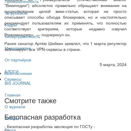
Промышленность
"Википедии") абсолютно правильно обращают внимание на
существование целой вики-статьи, которая не просто
За рубежом
описывает способы обхода блокировок, но и настоятельно
рекомендует пользователям их применять, что полностью
Кадры
соответствует критериям, которые недавно озвучил
Роскомнадзор», — подчеркнул он.
Киберграмотность
Ранее сенатор Артём Шейкин заявлял, что 1 марта регулятор
Мероприятия
заблокирует все VPN-сервисы в стране.
От партнёров
5 марта, 2024
БЛОГИ
Безопасникам
Сервисы
BIS JOURNAL
Главная
Смотрите также
О журнале
Безопасная разработка
Авторы
- Безопасная разработка эволюция по ГОСТу -
Блоги