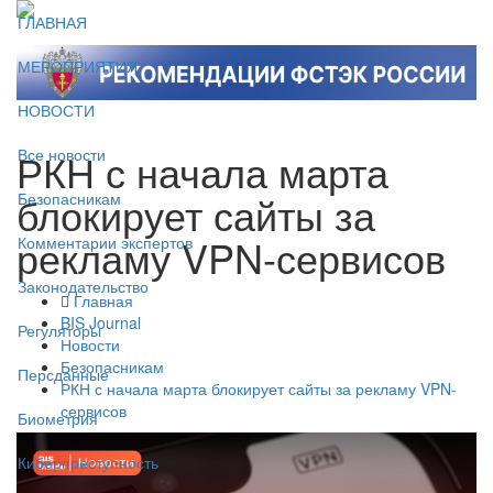
ГЛАВНАЯ
МЕРОПРИЯТИЯ
НОВОСТИ
РКН с начала марта
Все новости
блокирует сайты за
Безопасникам
рекламу VPN-сервисов
Комментарии экспертов
Законодательство
Главная
BIS Journal
Регуляторы
Новости
Безопасникам
Персданные
РКН с начала марта блокирует сайты за рекламу VPN-
сервисов
Биометрия
Киберпреступность