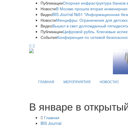
Публикации
Опорная инфраструктура банков в
Новости
В Москве прошла вторая инженерная
Видео
BIS Journal №51 "Информационная без
Новости
Минцифры: Ограничения для детских
Видео
Вышел в свет долгожданный пятидесяты
Публикации
Цифровой рубль. Ключевые аспек
События
Конференция по сетевой безопаснос
ГЛАВНАЯ
МЕРОПРИЯТИЯ
НОВОСТИ
В январе в открыты
Главная
BIS Journal