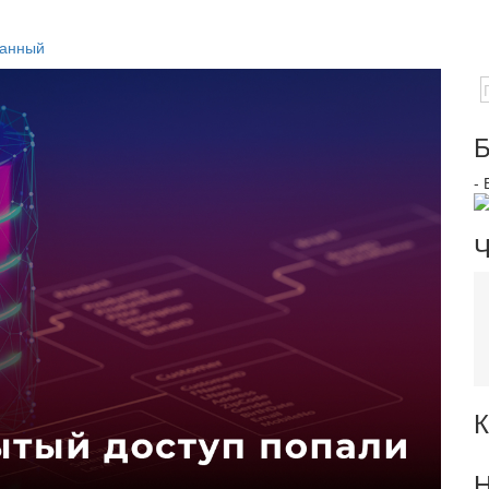
данный
Б
-
Ч
К
Н