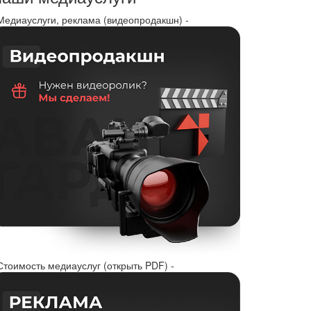
 Медиауслуги, реклама (видеопродакшн) -
Стоимость медиауслуг (открыть PDF) -