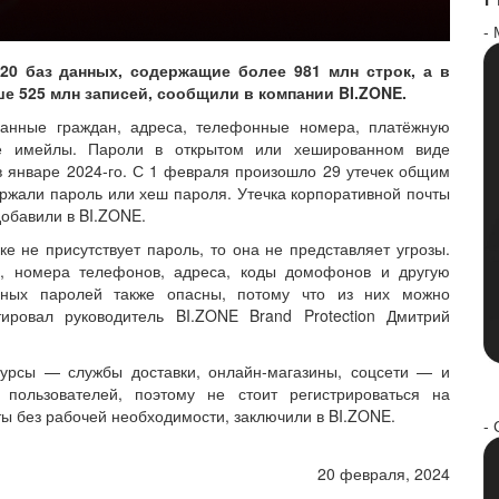
-
20 баз данных, содержащие более 981 млн строк, а в
е 525 млн записей, сообщили в компании BI.ZONE.
данные граждан, адреса, телефонные номера, платёжную
е имейлы. Пароли в открытом или хешированном виде
в январе 2024‑го. С 1 февраля произошло 29 утечек общим
ржали пароль или хеш пароля. Утечка корпоративной почты
добавили в BI.ZONE.
ке не присутствует пароль, то она не представляет угрозы.
е, номера телефонов, адреса, коды домофонов и другую
нных паролей также опасны, потому что из них можно
ировал руководитель BI.ZONE Brand Protection Дмитрий
урсы — службы доставки, онлайн‑магазины, соцсети — и
пользователей, поэтому не стоит регистрироваться на
ы без рабочей необходимости, заключили в BI.ZONE.
- 
20 февраля, 2024