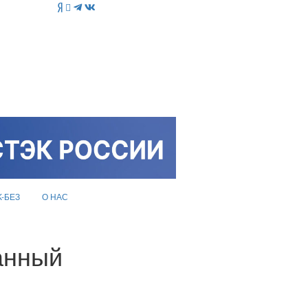
K-БЕЗ
О НАС
анный