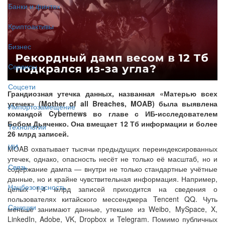
Банки и финтех
Криптоактивы
Бизнес
Сервисы
Соцсети
Грандиозная утечка данных, названная «Матерью всех
утечек» (Mother of all Breaches, MOAB) была выявлена
Импортозамещение
командой Cybernews во главе с ИБ-исследователем
Бобом Дьяченко. Она вмещает 12 Тб информации и более
Технологии
26 млрд записей.
ИИ
MOAB охватывает тысячи предыдущих переиндексированных
утечек, однако, опасность несёт не только её масштаб, но и
Связь
содержание дампа — внутри не только стандартные учётные
данные, но и крайне чувствительная информация. Например,
Нацбезопасность
целых 1,4 млрд записей приходится на сведения о
пользователях китайского мессенджера Tencent QQ. Чуть
Санкции
меньше занимают данные, утекшие из Weibo, MySpace, X,
LinkedIn, Adobe, VK, Dropbox и Telegram. Помимо публичных