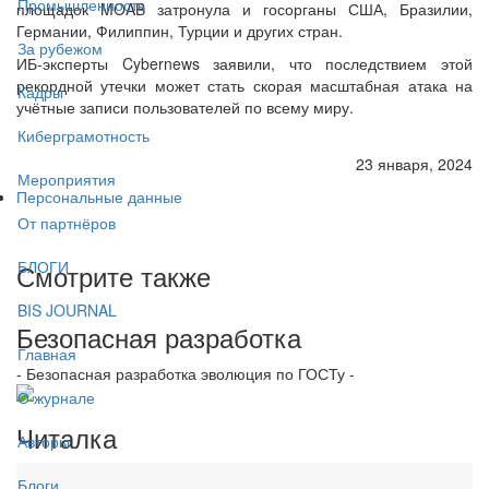
Промышленность
площадок MOAB затронула и госорганы США, Бразилии,
Германии, Филиппин, Турции и других стран.
За рубежом
ИБ-эксперты Cybernews заявили, что последствием этой
рекордной утечки может стать скорая масштабная атака на
Кадры
учётные записи пользователей по всему миру.
Киберграмотность
23 января, 2024
Мероприятия
Персональные данные
От партнёров
БЛОГИ
Смотрите также
BIS JOURNAL
Безопасная разработка
Главная
- Безопасная разработка эволюция по ГОСТу -
О журнале
Читалка
Авторы
Блоги