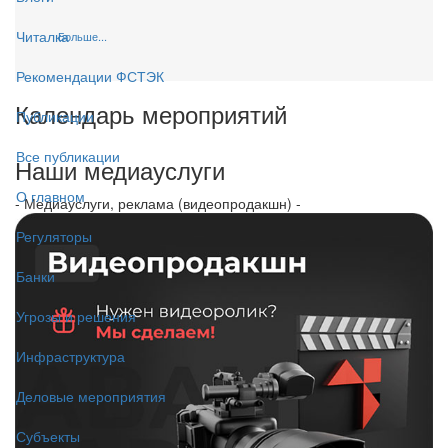
Читалка
Больше...
Рекомендации ФСТЭК
Календарь мероприятий
Публикации
Все публикации
Наши медиауслуги
О главном
- Медиауслуги, реклама (видеопродакшн) -
Регуляторы
Банки
Угрозы и решения
Инфраструктура
Деловые мероприятия
Субъекты