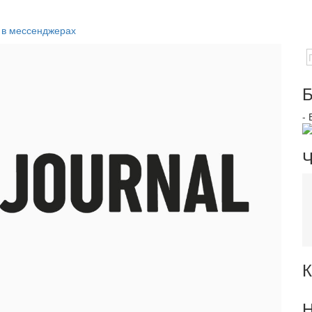
 в мессенджерах
Б
-
Ч
К
Н