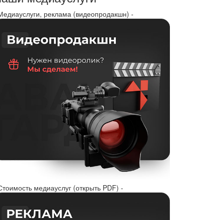
 Медиауслуги, реклама (видеопродакшн) -
Стоимость медиауслуг (открыть PDF) -