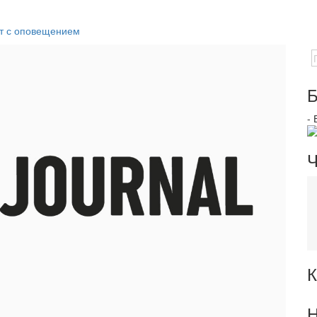
т с оповещением
Б
-
Ч
К
Н