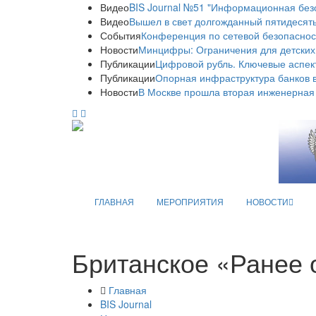
Видео
BIS Journal №51 "Информационная без
Видео
Вышел в свет долгожданный пятидесяты
События
Конференция по сетевой безопаснос
Новости
Минцифры: Ограничения для детских
Публикации
Цифровой рубль. Ключевые аспек
Публикации
Опорная инфраструктура банков в
Новости
В Москве прошла вторая инженерная
ГЛАВНАЯ
МЕРОПРИЯТИЯ
НОВОСТИ
Британское «Ранее
Главная
BIS Journal