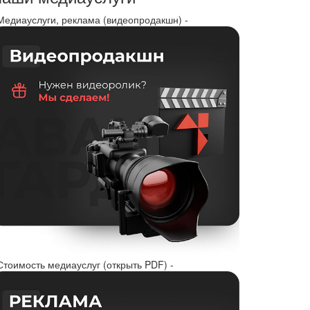
 Медиауслуги, реклама (видеопродакшн) -
Стоимость медиауслуг (открыть PDF) -