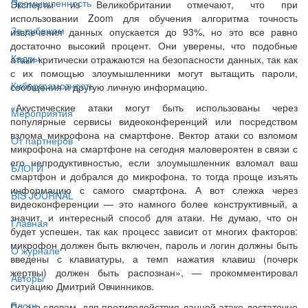
Промышленность
Эксперты из Великобритании отмечают, что при
использовании Zoom для обучения алгоритма точность
За рубежом
извлечения данных опускается до 93%, но это все равно
достаточно высокий процент. Они уверены, что подобные
Кадры
атаки критически отражаются на безопасности данных, так как
с их помощью злоумышленники могут вытащить пароли,
Киберграмотность
сообщения и другую личную информацию.
«Акустические атаки могут быть использованы через
Мероприятия
популярные сервисы видеоконференций или посредством
взлома микрофона на смартфоне. Вектор атаки со взломом
От партнёров
микрофона на смартфоне на сегодня маловероятен в связи с
его непродуктивностью, если злоумышленник взломал ваш
БЛОГИ
смартфон и добрался до микрофона, то тогда проще изъять
информацию с самого смартфона. А вот слежка через
BIS JOURNAL
видеоконференции — это намного более конструктивный, а
значит, и интересный способ для атаки. Не думаю, что он
Главная
будет успешен, так как процесс зависит от многих факторов:
микрофон должен быть включен, пароль и логин должны быть
О журнале
введены с клавиатуры, а темп нажатия клавиш (почерк
жертвы) должен быть распознан», — прокомментировал
Авторы
ситуацию Дмитрий Овчинников.
Блоги
По его словам, для противодействия данной атаке достаточно