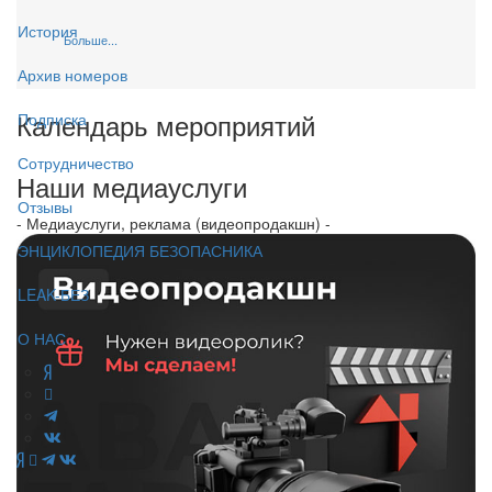
История
Больше...
Архив номеров
Календарь мероприятий
Подписка
Сотрудничество
Наши медиауслуги
Отзывы
- Медиауслуги, реклама (видеопродакшн) -
ЭНЦИКЛОПЕДИЯ БЕЗОПАСНИКА
LEAK-БЕЗ
О НАС