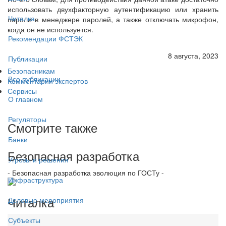
использовать двухфакторную аутентификацию или хранить
Читалка
пароли в менеджере паролей, а также отключать микрофон,
когда он не используется.
Рекомендации ФСТЭК
8 августа, 2023
Публикации
Безопасникам
Все публикации
Комментарии экспертов
Сервисы
О главном
Регуляторы
Смотрите также
Банки
Безопасная разработка
Угрозы и решения
- Безопасная разработка эволюция по ГОСТу -
Инфраструктура
Читалка
Деловые мероприятия
Субъекты