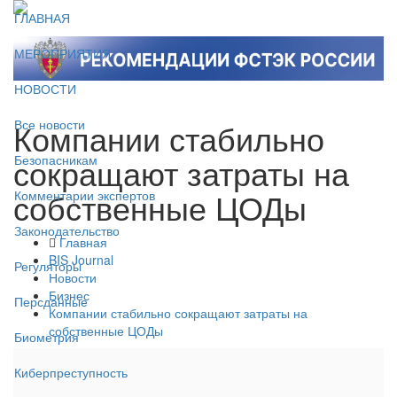
ГЛАВНАЯ
МЕРОПРИЯТИЯ
НОВОСТИ
Компании стабильно
Все новости
сокращают затраты на
Безопасникам
собственные ЦОДы
Комментарии экспертов
Законодательство
Главная
BIS Journal
Регуляторы
Новости
Бизнес
Персданные
Компании стабильно сокращают затраты на
собственные ЦОДы
Биометрия
Киберпреступность