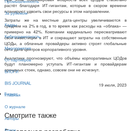
Промышленность
растёт благодаря ИТ-гигантам, которые в скором времени
планируют удвоить свои ресурсы в этом направлении.
За рубежом
Затраты же на местные дата-центры увеличиваются в
Кадры
среднем на 2% в год, в то время как расходы на «облака» —
примерно на 42%. Компании кардинально пересматривают
Киберграмотность
свои инвестиции в ИТ и сокращают затраты на собственные
ЦОДы, а облачные провайдеры активно строят глобальные
Мероприятия
сети дата-центров корпоративного уровня.
Аналитики прогнозируют, что объёмы корпоративных ЦОДов
От партнёров
будут планомерно уступать ИТ-гигантам и провайдерам
арендных стоек, однако, совсем они не исчезнут.
БЛОГИ
BIS JOURNAL
19 июля, 2023
Бизнес
Главная
О журнале
Смотрите также
Авторы
Блоги