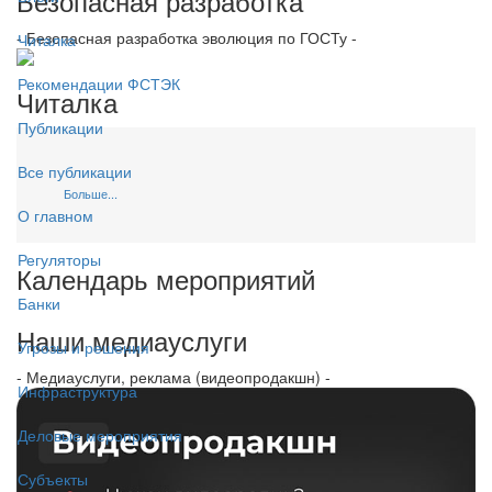
Безопасная разработка
- Безопасная разработка эволюция по ГОСТу -
Читалка
Рекомендации ФСТЭК
Читалка
Публикации
Все публикации
Больше...
О главном
Регуляторы
Календарь мероприятий
Банки
Наши медиауслуги
Угрозы и решения
- Медиауслуги, реклама (видеопродакшн) -
Инфраструктура
Деловые мероприятия
Субъекты