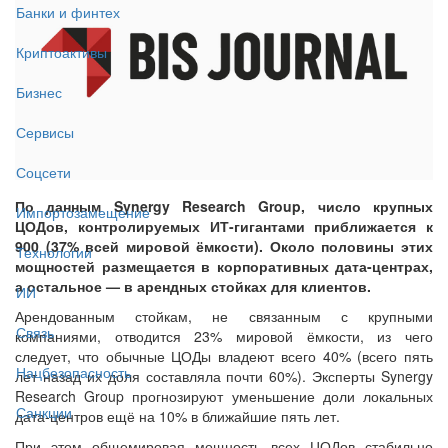
Банки и финтех
Криптоактивы
Бизнес
Сервисы
Соцсети
По данным Synergy Research Group, число крупных
Импортозамещение
ЦОДов, контролируемых ИТ-гигантами приближается к
900 (37% всей мировой ёмкости). Около половины этих
Технологии
мощностей размещается в корпоративных дата-центрах,
а остальное — в арендных стойках для клиентов.
ИИ
Арендованным стойкам, не связанным с крупными
Связь
компаниями, отводится 23% мировой ёмкости, из чего
следует, что обычные ЦОДы владеют всего 40% (всего пять
Нацбезопасность
лет назад их доля составляла почти 60%). Эксперты Synergy
Research Group прогнозируют уменьшение доли локальных
Санкции
дата-центров ещё на 10% в ближайшие пять лет.
При этом общемировая мощность всех ЦОДов стабильно