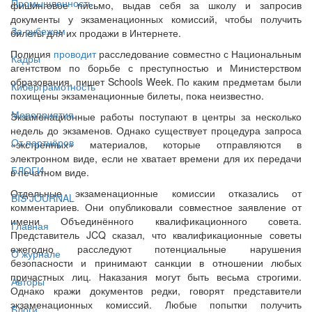
Промышленность
фишинговое письмо, выдав себя за школу и запросив
документы у экзаменационных комиссий, чтобы получить
За рубежом
билеты для их продажи в Интернете.
Полиция
проводит
расследование совместно с Национальным
Кадры
агентством по борьбе с преступностью и Министерством
образования, пишет Schools Week. По каким предметам были
Киберграмотность
похищены экзаменационные билеты, пока неизвестно.
Мероприятия
Экзаменационные работы поступают в центры за несколько
недель до экзаменов. Однако существует процедура запроса
От партнёров
«экстренных» материалов, которые отправляются в
электронном виде, если не хватает времени для их передачи
БЛОГИ
в печатном виде.
Отдельные экзаменационные комиссии отказались от
BIS JOURNAL
комментариев. Они опубликовали совместное заявление от
имени Объединённого квалификационного совета.
Главная
Представитель JCQ сказал, что квалификационные советы
ежегодно расследуют потенциальные нарушения
О журнале
безопасности и принимают санкции в отношении любых
причастных лиц. Наказания могут быть весьма строгими.
Авторы
Однако кражи документов редки, говорят представители
экзаменационных комиссий. Любые попытки получить
Блоги