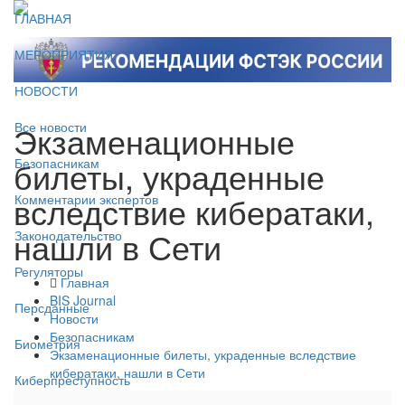
ГЛАВНАЯ
МЕРОПРИЯТИЯ
НОВОСТИ
Экзаменационные
Все новости
билеты, украденные
Безопасникам
вследствие кибератаки,
Комментарии экспертов
нашли в Сети
Законодательство
Регуляторы
Главная
BIS Journal
Персданные
Новости
Безопасникам
Биометрия
Экзаменационные билеты, украденные вследствие
кибератаки, нашли в Сети
Киберпреступность