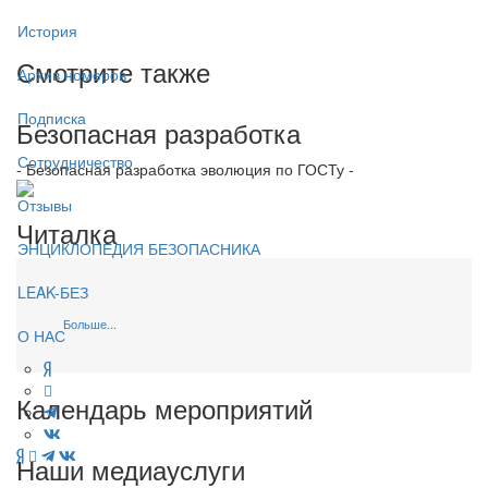
История
Смотрите также
Архив номеров
Подписка
Безопасная разработка
Сотрудничество
- Безопасная разработка эволюция по ГОСТу -
Отзывы
Читалка
ЭНЦИКЛОПЕДИЯ БЕЗОПАСНИКА
LEAK-БЕЗ
Больше...
О НАС
Календарь мероприятий
Наши медиауслуги