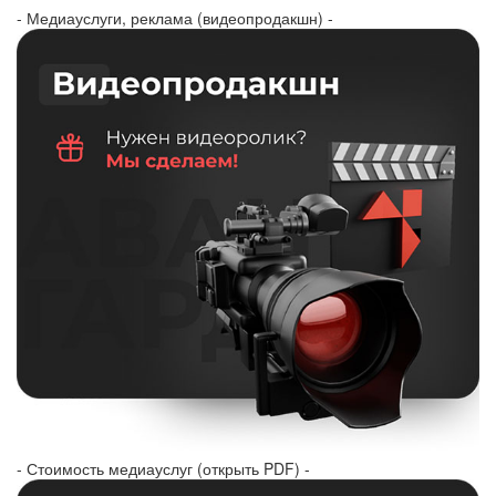
- Медиауслуги, реклама (видеопродакшн) -
- Стоимость медиауслуг (открыть PDF) -