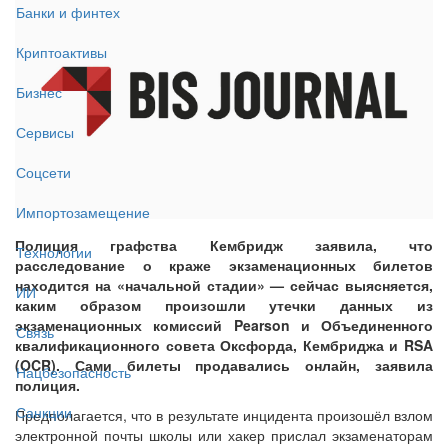
Банки и финтех
Криптоактивы
Бизнес
Сервисы
Соцсети
Импортозамещение
Полиция графства Кембридж заявила, что
Технологии
расследование о краже экзаменационных билетов
находится на «начальной стадии» — сейчас выясняется,
ИИ
каким образом произошли утечки данных из
экзаменационных комиссий Pearson и Объединенного
Связь
квалификационного совета Оксфорда, Кембриджа и RSA
(OCR). Сами билеты продавались онлайн, заявила
Нацбезопасность
полиция.
Санкции
Предполагается, что в результате инцидента произошёл взлом
электронной почты школы или хакер прислал экзаменаторам