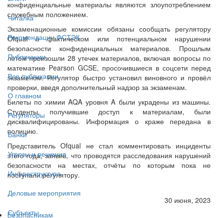
конфиденциальные материалы являются злоупотреблением
служебным положением.
Читалка
Экзаменационные комиссии обязаны сообщать регулятору
Рекомендации ФСТЭК
Ofqual о фактическом или потенциальном нарушении
безопасности конфиденциальных материалов. Прошлым
Публикации
летом произошли 28 утечек материалов, включая вопросы по
математике Pearson GCSE, просочившиеся в соцсети перед
Все публикации
экзаменом. Регулятор быстро установил виновного и провёл
проверки, введя дополнительный надзор за экзаменам.
О главном
Билеты по химии AQA уровня A были украдены из машины.
Студенты, получившие доступ к материалам, были
Регуляторы
дисквалифицированы. Информация о краже передана в
полицию.
Банки
Представитель Ofqual не стал комментировать инциденты
Угрозы и решения
этого года, заявив, что проводятся расследования нарушений
безопасности на местах, отчёты по которым пока не
Инфраструктура
поступали регулятору.
Деловые мероприятия
30 июня, 2023
Субъекты
Безопасникам