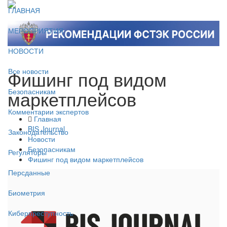
ГЛАВНАЯ
МЕРОПРИЯТИЯ
НОВОСТИ
Фишинг под видом
Все новости
маркетплейсов
Безопасникам
Комментарии экспертов
Главная
BIS Journal
Законодательство
Новости
Безопасникам
Регуляторы
Фишинг под видом маркетплейсов
Персданные
Биометрия
Киберпреступность