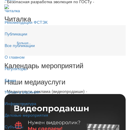
- Безопасная разработка эволюция по ГОСТу -
Читалка
Читалка
Рекомендации ФСТЭК
Публикации
Больше...
Все публикации
О главном
Календарь мероприятий
Регуляторы
Наши медиауслуги
Банки
- Медиауслуги, реклама (видеопродакшн) -
Угрозы и решения
Инфраструктура
Деловые мероприятия
Субъекты