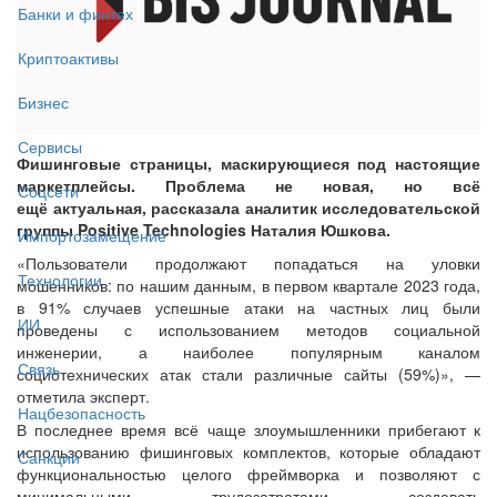
Банки и финтех
Криптоактивы
Бизнес
Сервисы
Фишинговые страницы, маскирующиеся под настоящие
маркетплейсы. Проблема не новая, но всё
Соцсети
ещё актуальная, рассказала аналитик исследовательской
группы Positive Technologies Наталия Юшкова.
Импортозамещение
«Пользователи продолжают попадаться на уловки
Технологии
мошенников: по нашим данным, в первом квартале 2023 года,
в 91% случаев успешные атаки на частных лиц были
ИИ
проведены с использованием методов социальной
инженерии, а наиболее популярным каналом
Связь
социотехнических атак стали различные сайты (59%)», —
отметила эксперт.
Нацбезопасность
В последнее время всё чаще злоумышленники прибегают к
использованию фишинговых комплектов, которые обладают
Санкции
функциональностью целого фреймворка и позволяют с
минимальными трудозатратами создавать