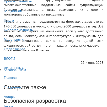
Промышленность
высококачественные поддельные сайты существующих
брендов, магазинов, а также размещать их в сети и
За рубежом
мониторить собранные на них данные.
Кадры
«Такие инструменты предлагаются на форумах в даркнете за
170-350 долларов в месяц или около 2000 долларов в год. Всё
Киберграмотность
зависит от квалификации мошенника: если у него достаточно
опыта, есть необходимая инфраструктура и инструменты для
Мероприятия
создания фишингового сайта, то создание целой сети
фишинговых сайтов для него — задача нескольких часов», —
От партнёров
объяснила Наталия Юшкова.
БЛОГИ
29 июня, 2023
BIS JOURNAL
Безопасникам
Главная
Смотрите также
О журнале
Авторы
Безопасная разработка
Блоги