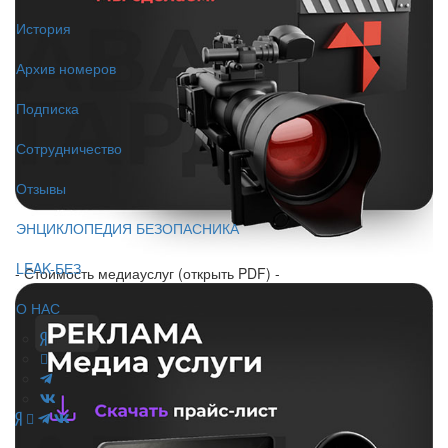
История
Архив номеров
Подписка
Сотрудничество
Отзывы
ЭНЦИКЛОПЕДИЯ БЕЗОПАСНИКА
LEAK-БЕЗ
- Стоимость медиауслуг (открыть PDF) -
О НАС