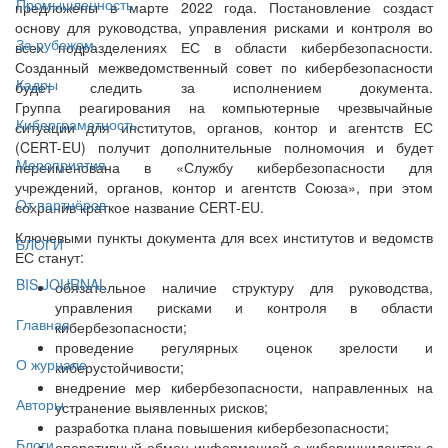
Промышленность
предложены в марте 2022 года. Постановление создаст
основу для руководства, управления рисками и контроля во
За рубежом
всех подразделениях ЕС в области кибербезопасности.
Созданный межведомственный совет по кибербезопасности
Кадры
будет следить за исполнением документа.
Группа реагирования на компьютерные чрезвычайные
Киберграмотность
ситуации для институтов, органов, контор и агентств ЕС
(CERT-EU) получит дополнительные полномочия и будет
Мероприятия
переименована в «Службу кибербезопасности для
учреждений, органов, контор и агентств Союза», при этом
От партнёров
сохранив краткое название CERT-EU.
Ключевыми пункты документа для всех институтов и ведомств
БЛОГИ
ЕС станут:
BIS JOURNAL
обязательное наличие структуру для руководства,
управления рисками и контроля в области
Главная
кибербезопасности;
проведение регулярных оценок зрелости и
О журнале
киберустойчивости;
внедрение мер кибербезопасности, направленных на
Авторы
устранение выявленных рисков;
разработка плана повышения кибербезопасности;
Блоги
оперативный обмен информацией о киберинцидентах с