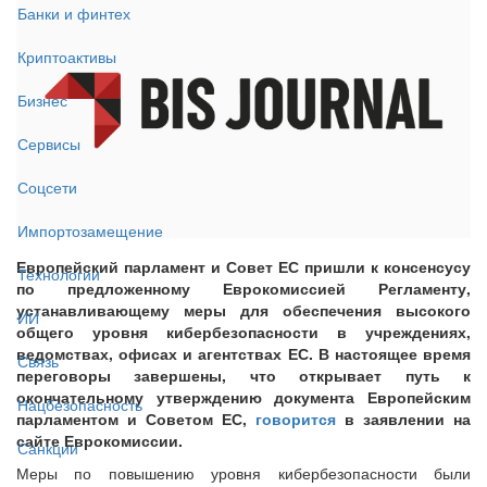
Банки и финтех
Криптоактивы
Бизнес
Сервисы
Соцсети
Импортозамещение
Европейский парламент и Совет ЕС пришли к консенсусу
Технологии
по предложенному Еврокомиссией Регламенту,
устанавливающему меры для обеспечения высокого
ИИ
общего уровня кибербезопасности в учреждениях,
ведомствах, офисах и агентствах ЕС. В настоящее время
Связь
переговоры завершены, что открывает путь к
окончательному утверждению документа Европейским
Нацбезопасность
парламентом и Советом ЕС,
говорится
в заявлении на
сайте Еврокомиссии.
Санкции
Меры по повышению уровня кибербезопасности были