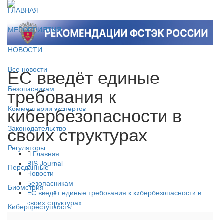
ГЛАВНАЯ
МЕРОПРИЯТИЯ
НОВОСТИ
ЕС введёт единые
Все новости
требования к
Безопасникам
кибербезопасности в
Комментарии экспертов
своих структурах
Законодательство
Регуляторы
Главная
BIS Journal
Персданные
Новости
Безопасникам
Биометрия
ЕС введёт единые требования к кибербезопасности в
своих структурах
Киберпреступность