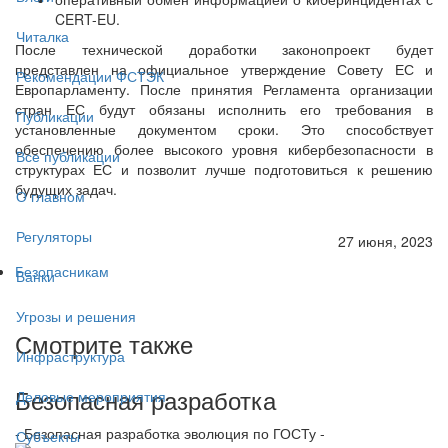
CERT-EU.
Читалка
После технической доработки законопроект будет
представлен на официальное утверждение Совету ЕС и
Рекомендации ФСТЭК
Европарламенту. После принятия Регламента организации
стран ЕС будут обязаны исполнить его требования в
Публикации
установленные документом сроки. Это способствует
обеспечению более высокого уровня кибербезопасности в
Все публикации
структурах ЕС и позволит лучше подготовиться к решению
будущих задач.
О главном
Регуляторы
27 июня, 2023
Безопасникам
Банки
Угрозы и решения
Смотрите также
Инфраструктура
Безопасная разработка
Деловые мероприятия
- Безопасная разработка эволюция по ГОСТу -
Субъекты