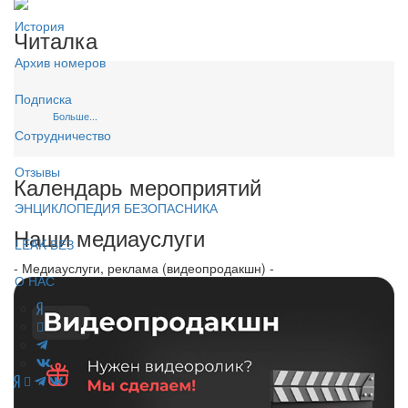
История
Читалка
Архив номеров
Подписка
Больше...
Сотрудничество
Отзывы
Календарь мероприятий
ЭНЦИКЛОПЕДИЯ БЕЗОПАСНИКА
Наши медиауслуги
LEAK-БЕЗ
- Медиауслуги, реклама (видеопродакшн) -
О НАС