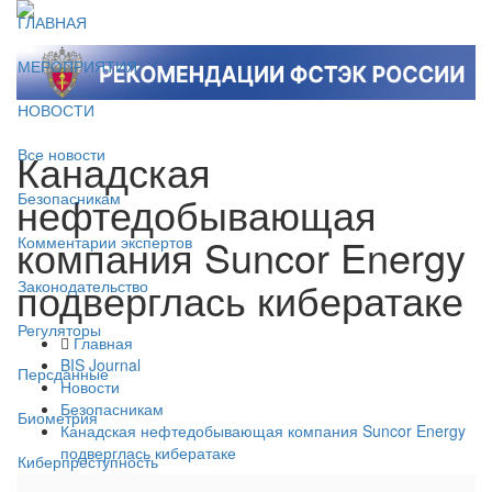
ГЛАВНАЯ
МЕРОПРИЯТИЯ
НОВОСТИ
Канадская
Все новости
нефтедобывающая
Безопасникам
компания Suncor Energy
Комментарии экспертов
подверглась кибератаке
Законодательство
Регуляторы
Главная
BIS Journal
Персданные
Новости
Безопасникам
Биометрия
Канадская нефтедобывающая компания Suncor Energy
подверглась кибератаке
Киберпреступность