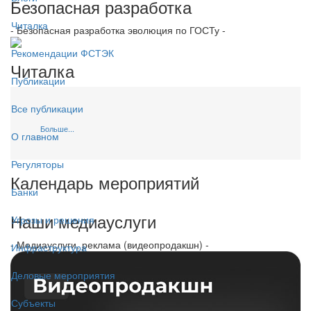
Безопасная разработка
Читалка
- Безопасная разработка эволюция по ГОСТу -
Рекомендации ФСТЭК
Читалка
Публикации
Все публикации
Больше...
О главном
Регуляторы
Календарь мероприятий
Банки
Наши медиауслуги
Угрозы и решения
- Медиауслуги, реклама (видеопродакшн) -
Инфраструктура
Деловые мероприятия
Субъекты