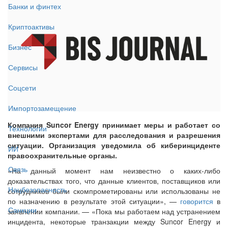
Банки и финтех
Криптоактивы
Бизнес
Сервисы
Соцсети
Импортозамещение
Компания Suncor Energy принимает меры и работает со
Технологии
внешними экспертами для расследования и разрешения
ситуации. Организация уведомила об киберинциденте
ИИ
правоохранительные органы.
Связь
«На данный момент нам неизвестно о каких-либо
доказательствах того, что данные клиентов, поставщиков или
Нацбезопасность
сотрудников были скомпрометированы или использованы не
по назначению в результате этой ситуации», —
говорится
в
Санкции
заявлении компании. — «Пока мы работаем над устранением
инцидента, некоторые транзакции между Suncor Energy и