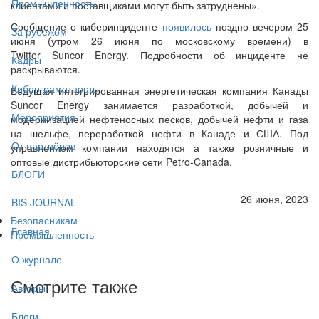
Промышленность
клиентами и поставщиками могут быть затруднены».
Сообщение о киберинциденте
появилось
поздно вечером 25
За рубежом
июня (утром 26 июня по московскому времени) в
Twitter Suncor Energy. Подробности об инциденте не
Кадры
раскрываются.
Киберграмотность
Ведущая интегрированная энергетическая компания Канады
Suncor Energy занимается разработкой, добычей и
Мероприятия
модернизацией нефтеносных песков, добычей нефти и газа
на шельфе, переработкой нефти в Канаде и США. Под
От партнёров
управлением компании находятся а также розничные и
оптовые дистрибьюторские сети Petro-Canada.
БЛОГИ
26 июня, 2023
BIS JOURNAL
Безопасникам
Главная
Промышленность
О журнале
Смотрите также
Авторы
Блоги